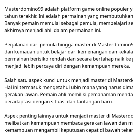
Masterdomino99 adalah platform game online populer 
tahun terakhir. Ini adalah permainan yang membutuhkan 
Banyak pemain memulai sebagai pemula, mempelajari s
akhirnya menjadi ahli dalam permainan ini.
Perjalanan dari pemula hingga master di Masterdomino99
dan kemauan untuk belajar dari kemenangan dan kekal
permainan berisiko rendah dan secara bertahap naik ke 
menjadi lebih percaya diri dengan kemampuan mereka.
Salah satu aspek kunci untuk menjadi master di Maste
Hal ini termasuk mengetahui ubin mana yang harus dim
gerakan lawan. Pemain ahli memiliki pemahaman menda
beradaptasi dengan situasi dan tantangan baru.
Aspek penting lainnya untuk menjadi master di Masterd
melibatkan kemampuan membaca gerakan lawan dan menga
kemampuan mengambil keputusan cepat di bawah tekan