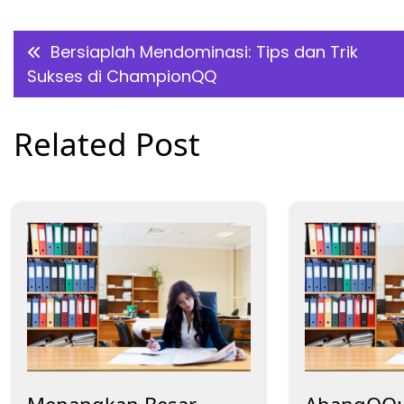
Post
Bersiaplah Mendominasi: Tips dan Trik
Sukses di ChampionQQ
navigation
Related Post