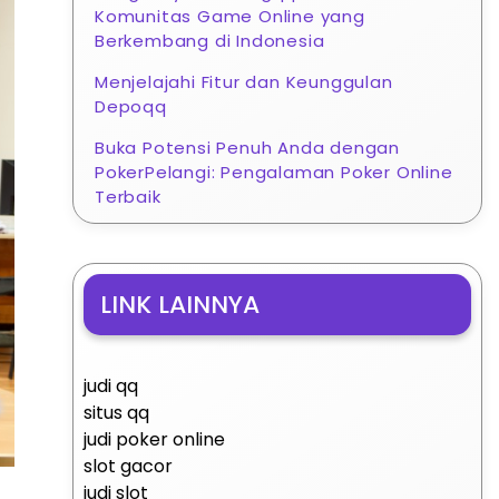
Komunitas Game Online yang
Berkembang di Indonesia
Menjelajahi Fitur dan Keunggulan
Depoqq
Buka Potensi Penuh Anda dengan
PokerPelangi: Pengalaman Poker Online
Terbaik
LINK LAINNYA
judi qq
situs qq
judi poker online
slot gacor
judi slot