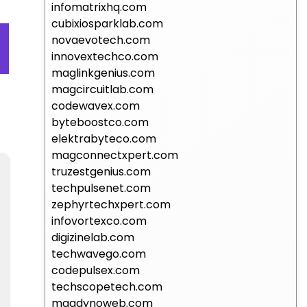
infomatrixhq.com
cubixiosparklab.com
novaevotech.com
innovextechco.com
maglinkgenius.com
magcircuitlab.com
codewavex.com
byteboostco.com
elektrabyteco.com
magconnectxpert.com
truzestgenius.com
techpulsenet.com
zephyrtechxpert.com
infovortexco.com
digizinelab.com
techwavego.com
codepulsex.com
techscopetech.com
magdynoweb.com