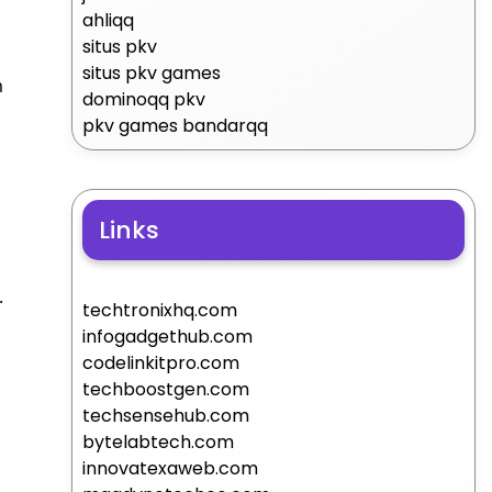
ahliqq
situs pkv
situs pkv games
m
dominoqq pkv
pkv games bandarqq
Links
.
techtronixhq.com
infogadgethub.com
codelinkitpro.com
techboostgen.com
techsensehub.com
bytelabtech.com
innovatexaweb.com