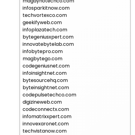
magdynotechco.com
infosparkitnow.com
techvortexco.com
geekifyweb.com
infoplazatech.com
bytegeniusxpert.com
innovatebytelab.com
infobytepro.com
magbytego.com
codegeniusnet.com
infoinsightnet.com
bytesourcehq.com
byteinsightnet.com
codepulsetechco.com
digizineweb.com
codeconnectx.com
infomatrixxpert.com
innovexaronet.com
techvistanow.com