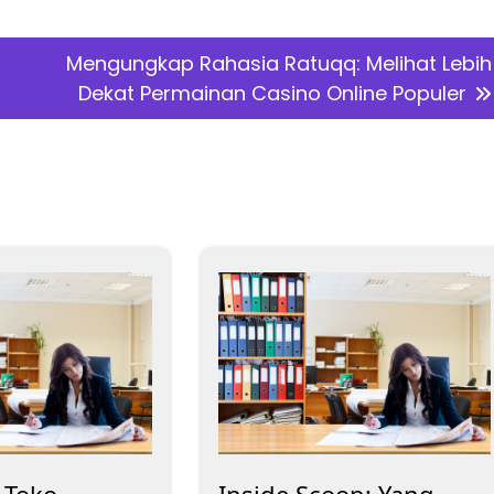
Mengungkap Rahasia Ratuqq: Melihat Lebih
Dekat Permainan Casino Online Populer