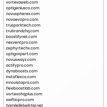
vortexaweb.com
optigeniusco.com
novuspherex.com
novaevopro.com
trusparktech.com
trubrandzhq.com
boostifynet.com
nexventpro.com
zephyrtechx.com
optigoxpert.com
novuswayz.com
actifypro.com
dynaboostx.com
instaflexco.com
innovistapro.com
flexiboostlab.com
vortexohqplus.com
swiftiopro.com
hamilelikbelirtisi.net