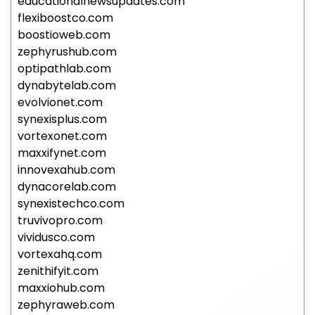
educationalnewsupdates.com
flexiboostco.com
boostioweb.com
zephyrushub.com
optipathlab.com
dynabytelab.com
evolvionet.com
synexisplus.com
vortexonet.com
maxxifynet.com
innovexahub.com
dynacorelab.com
synexistechco.com
truvivopro.com
vividusco.com
vortexahq.com
zenithifyit.com
maxxiohub.com
zephyraweb.com