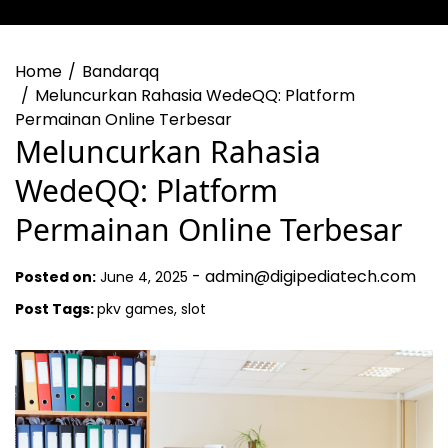
Home
Bandarqq
Meluncurkan Rahasia WedeQQ: Platform
Permainan Online Terbesar
Meluncurkan Rahasia
WedeQQ: Platform
Permainan Online Terbesar
-
admin@digipediatech.com
Posted on:
June 4, 2025
Post Tags:
pkv games
,
slot