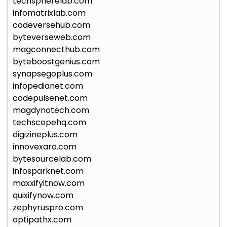
techspherelab.com
infomatrixlab.com
codeversehub.com
byteverseweb.com
magconnecthub.com
byteboostgenius.com
synapsegoplus.com
infopedianet.com
codepulsenet.com
magdynotech.com
techscopehq.com
digizineplus.com
innovexaro.com
bytesourcelab.com
infosparknet.com
maxxifyitnow.com
quixifynow.com
zephyruspro.com
optipathx.com