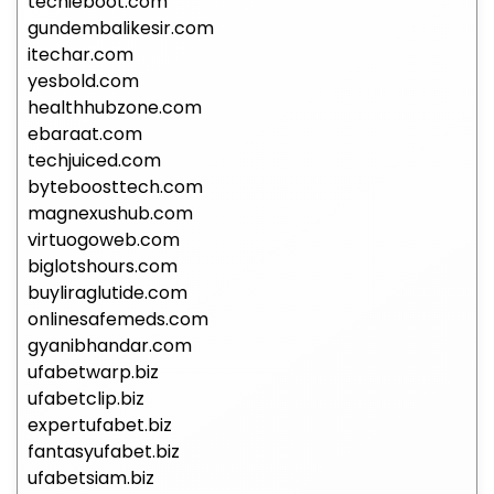
techieboot.com
gundembalikesir.com
itechar.com
yesbold.com
healthhubzone.com
ebaraat.com
techjuiced.com
byteboosttech.com
magnexushub.com
virtuogoweb.com
biglotshours.com
buyliraglutide.com
onlinesafemeds.com
gyanibhandar.com
ufabetwarp.biz
ufabetclip.biz
expertufabet.biz
fantasyufabet.biz
ufabetsiam.biz