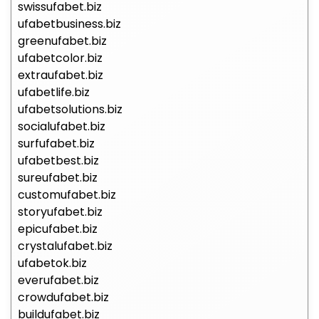
swissufabet.biz
ufabetbusiness.biz
greenufabet.biz
ufabetcolor.biz
extraufabet.biz
ufabetlife.biz
ufabetsolutions.biz
socialufabet.biz
surfufabet.biz
ufabetbest.biz
sureufabet.biz
customufabet.biz
storyufabet.biz
epicufabet.biz
crystalufabet.biz
ufabetok.biz
everufabet.biz
crowdufabet.biz
buildufabet.biz