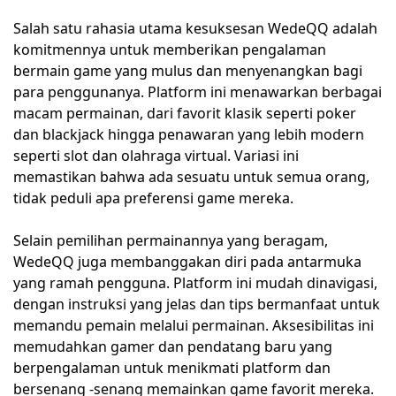
Salah satu rahasia utama kesuksesan WedeQQ adalah
komitmennya untuk memberikan pengalaman
bermain game yang mulus dan menyenangkan bagi
para penggunanya. Platform ini menawarkan berbagai
macam permainan, dari favorit klasik seperti poker
dan blackjack hingga penawaran yang lebih modern
seperti slot dan olahraga virtual. Variasi ini
memastikan bahwa ada sesuatu untuk semua orang,
tidak peduli apa preferensi game mereka.
Selain pemilihan permainannya yang beragam,
WedeQQ juga membanggakan diri pada antarmuka
yang ramah pengguna. Platform ini mudah dinavigasi,
dengan instruksi yang jelas dan tips bermanfaat untuk
memandu pemain melalui permainan. Aksesibilitas ini
memudahkan gamer dan pendatang baru yang
berpengalaman untuk menikmati platform dan
bersenang -senang memainkan game favorit mereka.