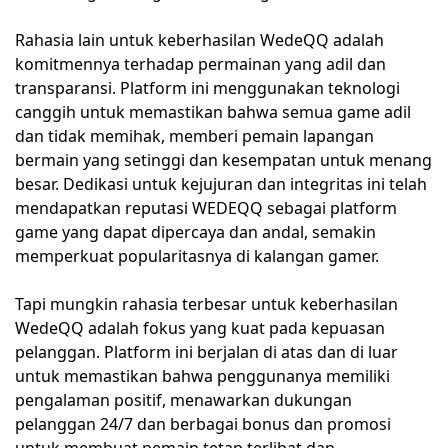
Rahasia lain untuk keberhasilan WedeQQ adalah
komitmennya terhadap permainan yang adil dan
transparansi. Platform ini menggunakan teknologi
canggih untuk memastikan bahwa semua game adil
dan tidak memihak, memberi pemain lapangan
bermain yang setinggi dan kesempatan untuk menang
besar. Dedikasi untuk kejujuran dan integritas ini telah
mendapatkan reputasi WEDEQQ sebagai platform
game yang dapat dipercaya dan andal, semakin
memperkuat popularitasnya di kalangan gamer.
Tapi mungkin rahasia terbesar untuk keberhasilan
WedeQQ adalah fokus yang kuat pada kepuasan
pelanggan. Platform ini berjalan di atas dan di luar
untuk memastikan bahwa penggunanya memiliki
pengalaman positif, menawarkan dukungan
pelanggan 24/7 dan berbagai bonus dan promosi
untuk membuat pemain tetap terlibat dan