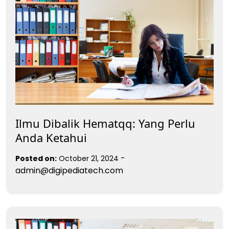
Ilmu Dibalik Hematqq: Yang Perlu
Anda Ketahui
-
Posted on:
October 21, 2024
admin@digipediatech.com