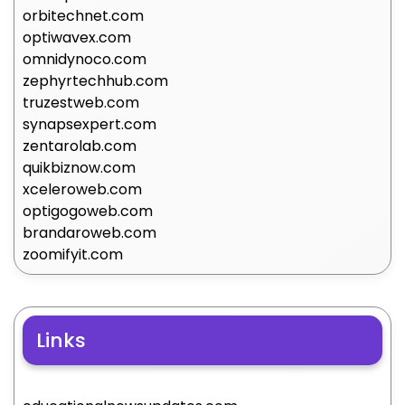
orbitechnet.com
optiwavex.com
omnidynoco.com
zephyrtechhub.com
truzestweb.com
synapsexpert.com
zentarolab.com
quikbiznow.com
xceleroweb.com
optigogoweb.com
brandaroweb.com
zoomifyit.com
Links