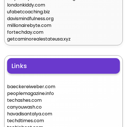
londonkiddy.com
ufabetcoaching.biz
davismindfulness.org
millionairebyte.com
fortechday.com
getcaminorealestateusa.xyz
Links
baeckereiweber.com
peoplemagazine.info
techashes.com
canyouwash.co
havadisantalya.com
techdtimes.com