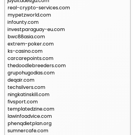
juyultadesga.com
real-crypto-services.com
mypetzworld.com
infounty.com
investparaguay-eu.com
bwc88asia.com
extrem-poker.com
ks-casino.com
carcarepoints.com
thedoodlebreeders.com
grupohugodias.com
deqair.com
techsilvers.com
ningkatinskill.com
fivsport.com
templatedzine.com
lawinfoadvice.com
phenqdietplan.org
sumnercafe.com