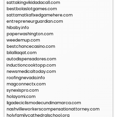
sattakingvikidadacall.com
bestbolaslotgames.com
sattamatkafixedgamehere.com
entrepreneurguardian.com
hibaby.info
paperwashington.com
weedemup.com
bestchancecasino.com
bilalliaqat.com
autodispensadores.com
inductioncooktopp.com
newsmedicaltoday.com
roofingnevada.info
magconnectx.com
synexispro.com
holayomi.com
ligadeciclismodecundinamarca.com
nashvilleworkerscompensationattorney.com
holyfamilycathedralschool.org