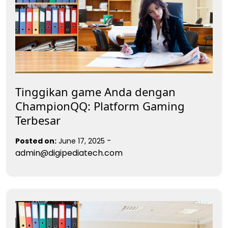
Tinggikan game Anda dengan
ChampionQQ: Platform Gaming
Terbesar
-
Posted on:
June 17, 2025
admin@digipediatech.com