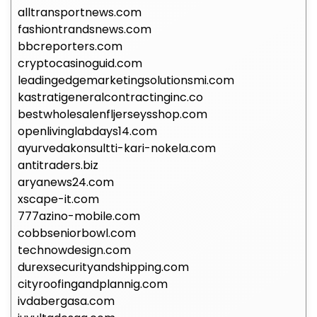
alltransportnews.com
fashiontrandsnews.com
bbcreporters.com
cryptocasinoguid.com
leadingedgemarketingsolutionsmi.com
kastratigeneralcontractinginc.co
bestwholesalenfljerseysshop.com
openlivinglabdays14.com
ayurvedakonsultti-kari-nokela.com
antitraders.biz
aryanews24.com
xscape-it.com
777azino-mobile.com
cobbseniorbowl.com
technowdesign.com
durexsecurityandshipping.com
cityroofingandplannig.com
ivdabergasa.com