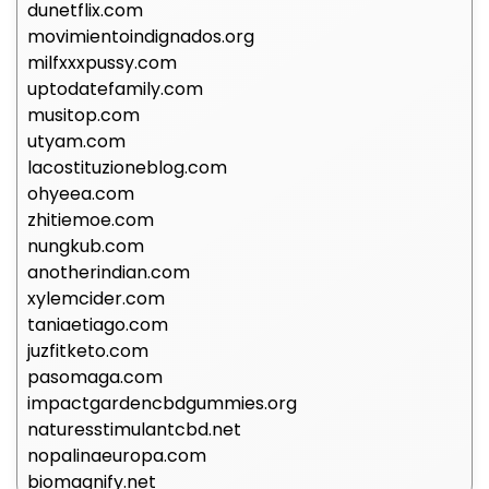
dunetflix.com
movimientoindignados.org
milfxxxpussy.com
uptodatefamily.com
musitop.com
utyam.com
lacostituzioneblog.com
ohyeea.com
zhitiemoe.com
nungkub.com
anotherindian.com
xylemcider.com
taniaetiago.com
juzfitketo.com
pasomaga.com
impactgardencbdgummies.org
naturesstimulantcbd.net
nopalinaeuropa.com
biomagnify.net