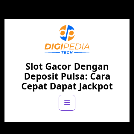
Skip
to
content
Slot Gacor Dengan
Deposit Pulsa: Cara
Cepat Dapat Jackpot
Primary
Menu