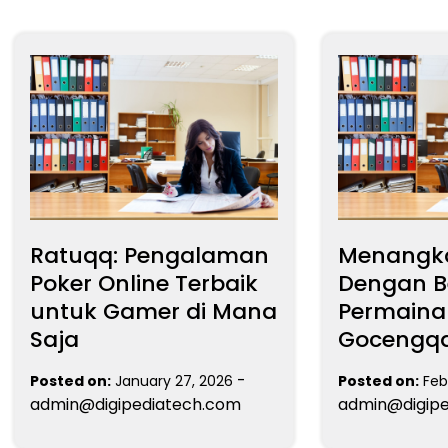
Ratuqq: Pengalaman
Menangka
Poker Online Terbaik
Dengan B
untuk Gamer di Mana
Permaina
Saja
Gocengq
-
Posted on:
January 27, 2026
Posted on:
Feb
admin@digipediatech.com
admin@digipe