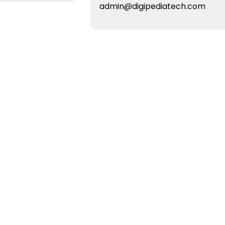
admin@digipediatech.com