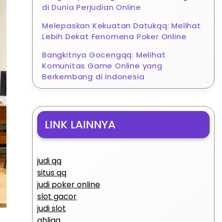
di Dunia Perjudian Online
Melepaskan Kekuatan Datukqq: Melihat
Lebih Dekat Fenomena Poker Online
Bangkitnya Gocengqq: Melihat
Komunitas Game Online yang
Berkembang di Indonesia
LINK LAINNYA
judi qq
situs qq
judi poker online
slot gacor
judi slot
ahliqq