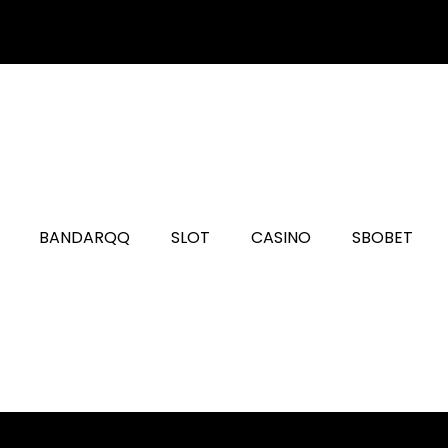
BANDARQQ
SLOT
CASINO
SBOBET