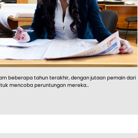
am beberapa tahun terakhir, dengan jutaan pemain dari
 untuk mencoba peruntungan mereka…