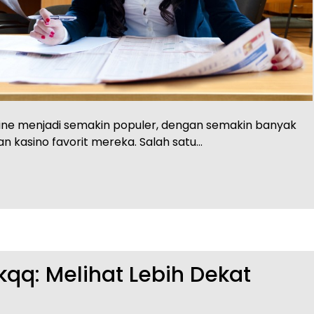
line menjadi semakin populer, dengan semakin banyak
n kasino favorit mereka. Salah satu…
qq: Melihat Lebih Dekat