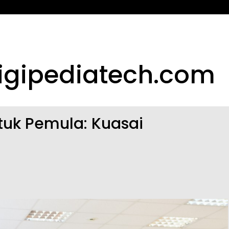
gipediatech.com
ntuk Pemula: Kuasai