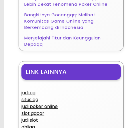
Lebih Dekat Fenomena Poker Online
Bangkitnya Gocengqq: Melihat
Komunitas Game Online yang
Berkembang di Indonesia
Menjelajahi Fitur dan Keunggulan
Depoqq
LINK LAINNYA
judi qq
situs qq
judi poker online
slot gacor
judi slot
ahliqq