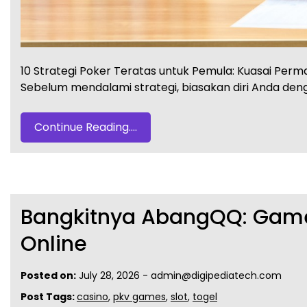
10 Strategi Poker Teratas untuk Pemula: Kuasai Per
Sebelum mendalami strategi, biasakan diri Anda den
Continue Reading....
Bangkitnya AbangQQ: Game
Online
Posted on:
July 28, 2026
-
admin@digipediatech.com
Post Tags:
casino
,
pkv games
,
slot
,
togel