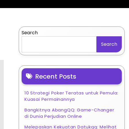
Search
Search
Recent Posts
10 Strategi Poker Teratas untuk Pemula:
Kuasai Permainannya
Bangkitnya AbangQQ: Game-Changer
di Dunia Perjudian Online
Melepaskan Kekuatan Datukqq: Melihat