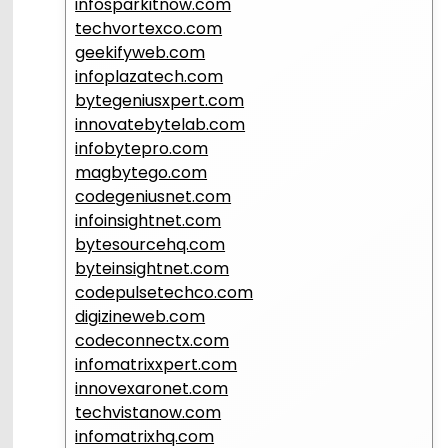
infosparkitnow.com
techvortexco.com
geekifyweb.com
infoplazatech.com
bytegeniusxpert.com
innovatebytelab.com
infobytepro.com
magbytego.com
codegeniusnet.com
infoinsightnet.com
bytesourcehq.com
byteinsightnet.com
codepulsetechco.com
digizineweb.com
codeconnectx.com
infomatrixxpert.com
innovexaronet.com
techvistanow.com
infomatrixhq.com