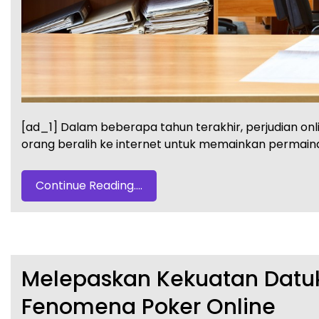
[ad_1] Dalam beberapa tahun terakhir, perjudian on
orang beralih ke internet untuk memainkan permaina
Continue Reading....
Melepaskan Kekuatan Datuk
Fenomena Poker Online