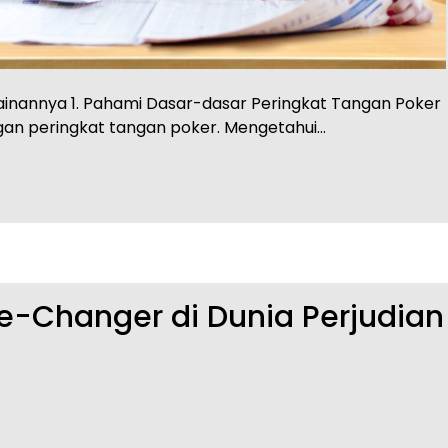
mainannya 1. Pahami Dasar-dasar Peringkat Tangan Poker
gan peringkat tangan poker. Mengetahui…
-Changer di Dunia Perjudian