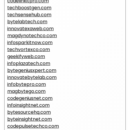
codelinkitpro.com
techboostgen.com
techsensehub.com
bytelabtech.com
innovatexaweb.com
magdynotechco.com
infosparkitnow.com
techvortexco.com
geekifyweb.com
infoplazatech.com
bytegeniusxpert.com
innovatebytelab.com
infobytepro.com
magbytego.com
codegeniusnet.com
infoinsightnet.com
bytesourcehq.com
byteinsightnet.com
codepulsetechco.com