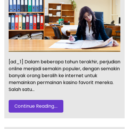
[ad_1] Dalam beberapa tahun terakhir, perjudian
online menjadi semakin populer, dengan semakin
banyak orang beralih ke internet untuk
memainkan permainan kasino favorit mereka.
Salah satu…
Continue Reading....