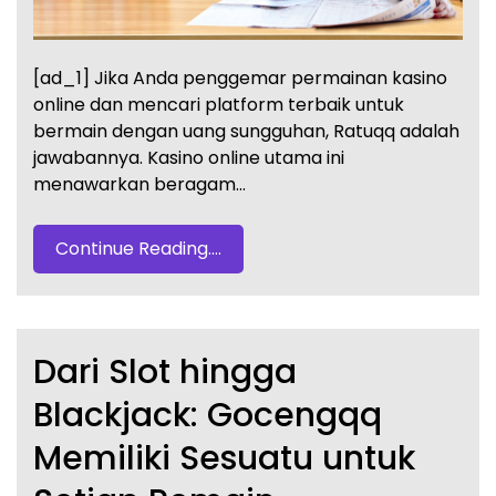
[ad_1] Jika Anda penggemar permainan kasino
online dan mencari platform terbaik untuk
bermain dengan uang sungguhan, Ratuqq adalah
jawabannya. Kasino online utama ini
menawarkan beragam…
Continue Reading....
Dari Slot hingga
Blackjack: Gocengqq
Memiliki Sesuatu untuk