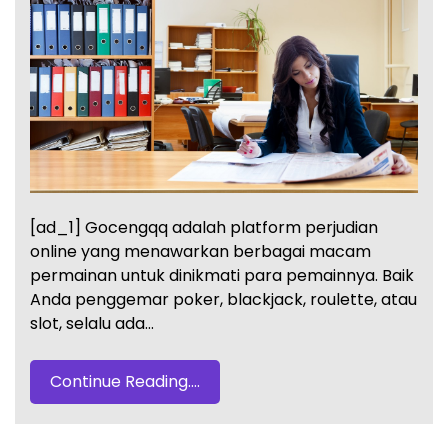
[ad_1] Gocengqq adalah platform perjudian
online yang menawarkan berbagai macam
permainan untuk dinikmati para pemainnya. Baik
Anda penggemar poker, blackjack, roulette, atau
slot, selalu ada…
Continue Reading....