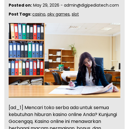
Posted on:
May 29, 2026
-
admin@digipediatech.com
Post Tags:
casino
,
pkv games
,
slot
[ad_1] Mencari toko serba ada untuk semua
kebutuhan hiburan kasino online Anda? Kunjungi
Gocengqq. Kasino online ini menawarkan
berbagai macam permainan, bonus, dan