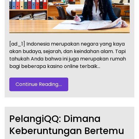
[ad_1] Indonesia merupakan negara yang kaya
akan budaya, sejarah, dan keindahan alam. Tapi
tahukah Anda bahwa ini juga merupakan rumah
bagi beberapa kasino online terbaik…
Continue Reading....
PelangiQQ: Dimana
Keberuntungan Bertemu