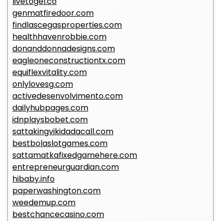
livetogel.co
genmatfiredoor.com
findlascegasproperties.com
healthhavenrobbie.com
donanddonnadesigns.com
eagleoneconstructiontx.com
equiflexvitality.com
onlylovesg.com
activedesenvolvimento.com
dailyhubpages.com
idnplaysbobet.com
sattakingvikidadacall.com
bestbolaslotgames.com
sattamatkafixedgamehere.com
entrepreneurguardian.com
hibaby.info
paperwashington.com
weedemup.com
bestchancecasino.com