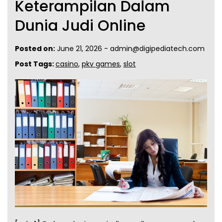
Keterampilan Dalam
Dunia Judi Online
Posted on:
June 21, 2026
-
admin@digipediatech.com
Post Tags:
casino
,
pkv games
,
slot