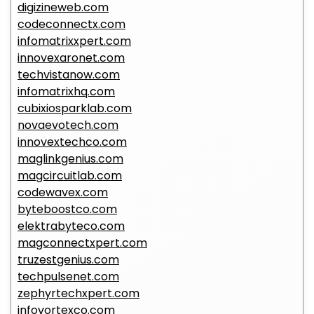
digizineweb.com
codeconnectx.com
infomatrixxpert.com
innovexaronet.com
techvistanow.com
infomatrixhq.com
cubixiosparklab.com
novaevotech.com
innovextechco.com
maglinkgenius.com
magcircuitlab.com
codewavex.com
byteboostco.com
elektrabyteco.com
magconnectxpert.com
truzestgenius.com
techpulsenet.com
zephyrtechxpert.com
infovortexco.com