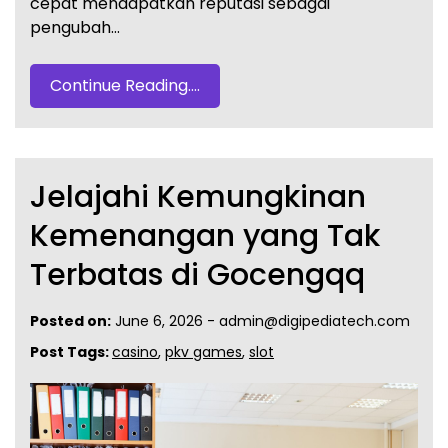
cepat mendapatkan reputasi sebagai
pengubah…
Continue Reading....
Jelajahi Kemungkinan
Kemenangan yang Tak
Terbatas di Gocengqq
Posted on:
June 6, 2026
-
admin@digipediatech.com
Post Tags:
casino
,
pkv games
,
slot