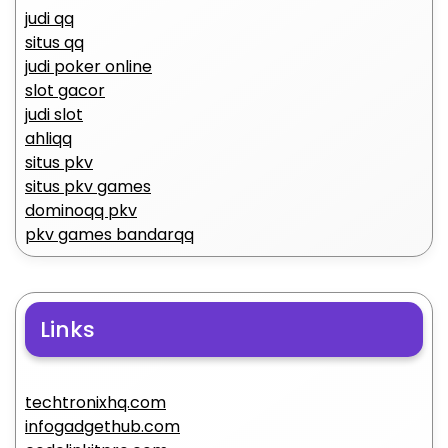
judi qq
situs qq
judi poker online
slot gacor
judi slot
ahliqq
situs pkv
situs pkv games
dominoqq pkv
pkv games bandarqq
Links
techtronixhq.com
infogadgethub.com