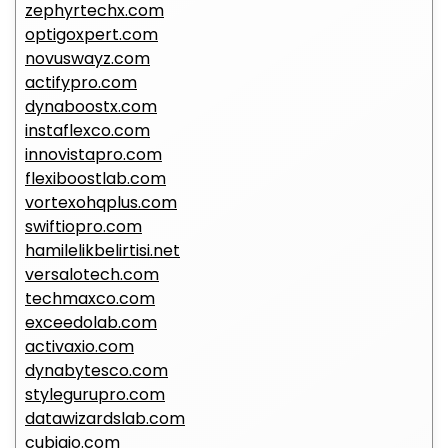
zephyrtechx.com
optigoxpert.com
novuswayz.com
actifypro.com
dynaboostx.com
instaflexco.com
innovistapro.com
flexiboostlab.com
vortexohqplus.com
swiftiopro.com
hamilelikbelirtisi.net
versalotech.com
techmaxco.com
exceedolab.com
activaxio.com
dynabytesco.com
stylegurupro.com
datawizardslab.com
cubiqio.com