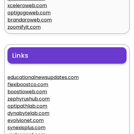
xceleroweb.com
optigogoweb.com
brandaroweb.com
zoomifyit.com
Links
educationalnewsupdates.com
flexiboostco.com
boostioweb.com
zephyrushub.com
optipathlab.com
dynabytelab.com
evolvionet.com
synexisplus.com