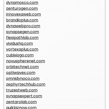
dynamoxco.com
zenturogen.com
innovexaweb.com
brandioplus.com
dynawebpro.com
synapsegen.com
flexipathlab.com
vividushq.com
vortexaplus.com
cubixiogo.com
novuspherenet.com
orbitechnet.com
optiwavex.com
omnidynoco.com
zephyrtechhub.com
truzestweb.com
synapsexpert.com
zentarolab.com
quikbiznow.com