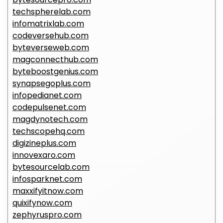
techspherelab.com
infomatrixlab.com
codeversehub.com
byteverseweb.com
magconnecthub.com
byteboostgenius.com
synapsegoplus.com
infopedianet.com
codepulsenet.com
magdynotech.com
techscopehq.com
digizineplus.com
innovexaro.com
bytesourcelab.com
infosparknet.com
maxxifyitnow.com
quixifynow.com
zephyruspro.com