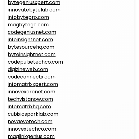
bytegeniusxpert.com
innovatebytelab.com
infobytepro.com
magbytego.com
codegeniusnet.com
infoinsightnet.com
bytesourcehq.com
byteinsightnet.com
codepulsetechco.com
digizineweb.com
codeconnectx.com
infomatrixxpert.com
innovexaronet.com
techvistanow.com
infomatrixhq.com
cubixiosparklab.com
novaevotech.com
innovextechco.com
maglinkgenius.com