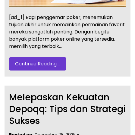
[ad_1] Bagi penggemar poker, menemukan
tujuan akhir untuk memainkan permainan favorit
mereka sangatlah penting. Dengan begitu
banyak platform poker online yang tersedia,
memilih yang terbaik…
Continue Reading....
Melepaskan Kekuatan
Depoqq: Tips dan Strategi
Sukses
Posted on:
December 28, 2025
-