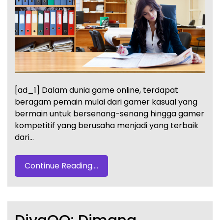
[ad_1] Dalam dunia game online, terdapat
beragam pemain mulai dari gamer kasual yang
bermain untuk bersenang-senang hingga gamer
kompetitif yang berusaha menjadi yang terbaik
dari…
Continue Reading....