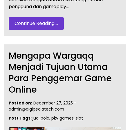
pengguna dan gameplay…
Continue Reading....
Mengapa Wargaqq
Menjadi Tujuan Utama
Para Penggemar Game
Online
Posted on:
December 27, 2025
-
admin@digipediatech.com
Post Tags:
judi bola
,
pkv games
,
slot