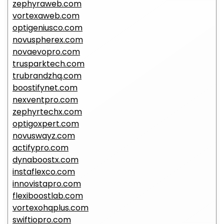
zephyraweb.com
vortexaweb.com
optigeniusco.com
novuspherex.com
novaevopro.com
trusparktech.com
trubrandzhq.com
boostifynet.com
nexventpro.com
zephyrtechx.com
optigoxpert.com
novuswayz.com
actifypro.com
dynaboostx.com
instaflexco.com
innovistapro.com
flexiboostlab.com
vortexohqplus.com
swiftiopro.com