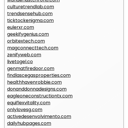
culturetrendlab.com
trendsensehub.com
ticktockenigma.com
eulerxr.com
geekifygenius.com
orbitextech.com
magconnecttech.com
zenifyweb.com
livetogel.co
genmatfiredoor.com
findlascegasproperties.com
healthhavenrobbie.com
donanddonnadesigns.com
eagleoneconstructiontx.com
equiflexvitality.com
onlylovesg.com
activedesenvolvimento.com
dailyhubpages.com