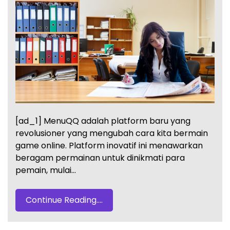
[ad_1] MenuQQ adalah platform baru yang
revolusioner yang mengubah cara kita bermain
game online. Platform inovatif ini menawarkan
beragam permainan untuk dinikmati para
pemain, mulai…
Continue Reading....