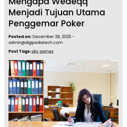
Mengapa Wedeqq
Menjadi Tujuan Utama
Penggemar Poker
Posted on:
December 28, 2025
-
admin@digipediatech.com
Post Tags:
pkv games