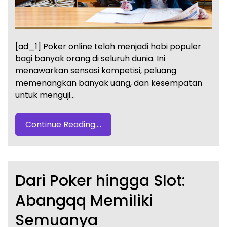
[ad_1] Poker online telah menjadi hobi populer
bagi banyak orang di seluruh dunia. Ini
menawarkan sensasi kompetisi, peluang
memenangkan banyak uang, dan kesempatan
untuk menguji…
Continue Reading....
Dari Poker hingga Slot:
Abangqq Memiliki
Semuanya