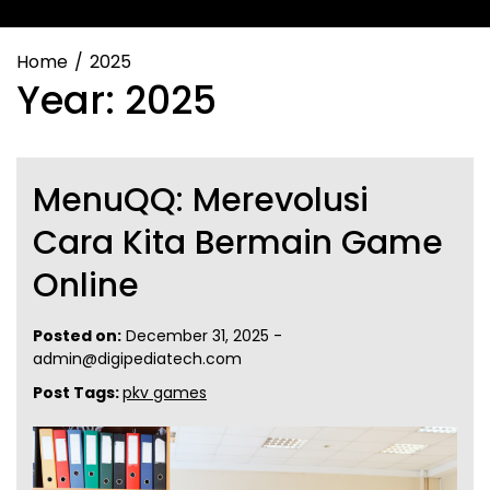
Home
2025
Year:
2025
MenuQQ: Merevolusi
Cara Kita Bermain Game
Online
Posted on:
December 31, 2025
-
admin@digipediatech.com
Post Tags:
pkv games