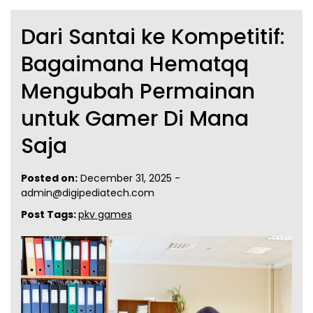
Dari Santai ke Kompetitif:
Bagaimana Hematqq
Mengubah Permainan
untuk Gamer Di Mana
Saja
Posted on:
December 31, 2025
-
admin@digipediatech.com
Post Tags:
pkv games