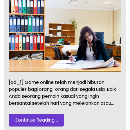
[ad_1] Game online telah menjadi hiburan
populer bagi orang-orang dari segala usia. Baik
Anda seorang pemain kasual yang ingin
bersantai setelah hari yang melelahkan atau…
Continue Reading....