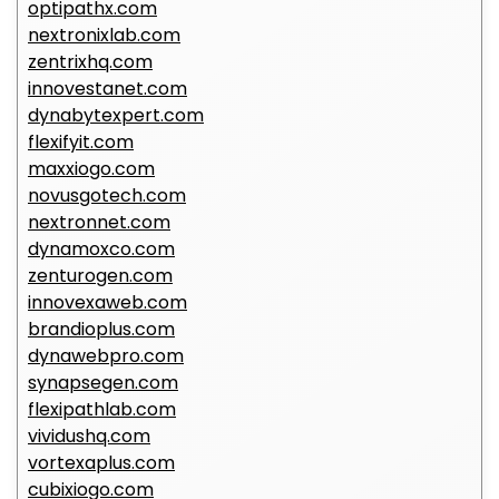
optipathx.com
nextronixlab.com
zentrixhq.com
innovestanet.com
dynabytexpert.com
flexifyit.com
maxxiogo.com
novusgotech.com
nextronnet.com
dynamoxco.com
zenturogen.com
innovexaweb.com
brandioplus.com
dynawebpro.com
synapsegen.com
flexipathlab.com
vividushq.com
vortexaplus.com
cubixiogo.com