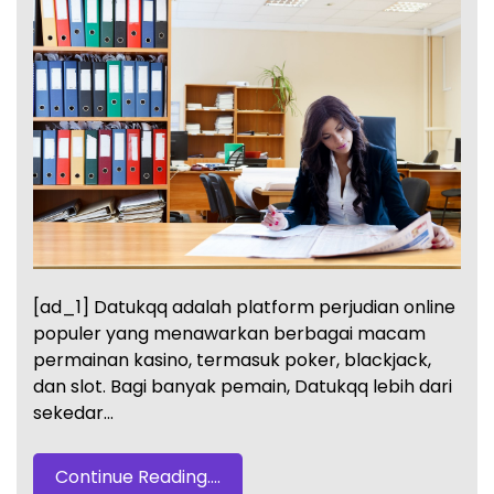
[ad_1] Datukqq adalah platform perjudian online
populer yang menawarkan berbagai macam
permainan kasino, termasuk poker, blackjack,
dan slot. Bagi banyak pemain, Datukqq lebih dari
sekedar…
Continue Reading....