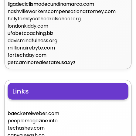
ligadeciclismodecundinamarca.com
nashvilleworkerscompensationattorney.com
holyfamilycathedralschool.org
londonkiddy.com
ufabetcoaching.biz
davismindfulness.org
millionairebyte.com
fortechday.com
getcaminorealestateusa.xyz
Links
baeckereiweber.com
peoplemagazine.info
techashes.com
canyouwash.co