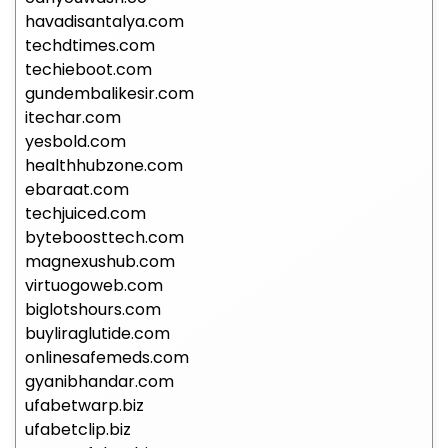
havadisantalya.com
techdtimes.com
techieboot.com
gundembalikesir.com
itechar.com
yesbold.com
healthhubzone.com
ebaraat.com
techjuiced.com
byteboosttech.com
magnexushub.com
virtuogoweb.com
biglotshours.com
buyliraglutide.com
onlinesafemeds.com
gyanibhandar.com
ufabetwarp.biz
ufabetclip.biz