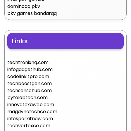
dominoqq pkv
pkv games bandarqq
Links
techtronixhq.com
infogadgethub.com
codelinkitpro.com
techboostgen.com
techsensehub.com
bytelabtech.com
innovatexaweb.com
magdynotechco.com
infosparkitnow.com
techvortexco.com