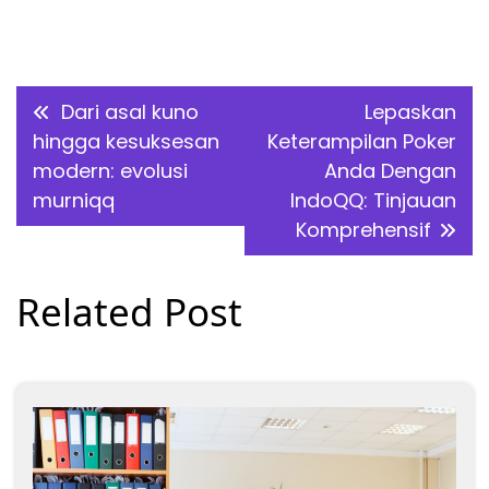
Post
Dari asal kuno
Lepaskan
navigation
hingga kesuksesan
Keterampilan Poker
modern: evolusi
Anda Dengan
murniqq
IndoQQ: Tinjauan
Komprehensif
Related Post