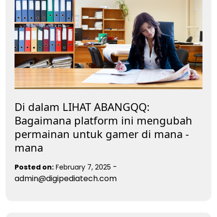
Di dalam LIHAT ABANGQQ:
Bagaimana platform ini mengubah
permainan untuk gamer di mana -
mana
-
Posted on:
February 7, 2025
admin@digipediatech.com