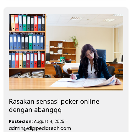
Rasakan sensasi poker online
dengan abangqq
-
Posted on:
August 4, 2025
admin@digipediatech.com