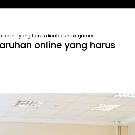
n online yang harus dicoba untuk gamer
aruhan online yang harus