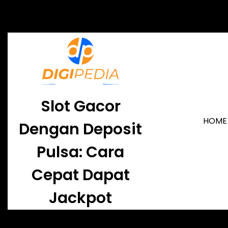
Skip
to
content
Slot Gacor
HOME
Dengan Deposit
Pulsa: Cara
Cepat Dapat
Jackpot