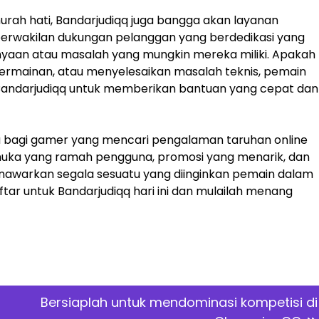
urah hati, Bandarjudiqq juga bangga akan layanan
m perwakilan dukungan pelanggan yang berdedikasi yang
yaan atau masalah yang mungkin mereka miliki. Apakah
mainan, atau menyelesaikan masalah teknis, pemain
Bandarjudiqq untuk memberikan bantuan yang cepat dan
ma bagi gamer yang mencari pengalaman taruhan online
ka yang ramah pengguna, promosi yang menarik, dan
nawarkan segala sesuatu yang diinginkan pemain dalam
ar untuk Bandarjudiqq hari ini dan mulailah menang
Bersiaplah untuk mendominasi kompetisi di