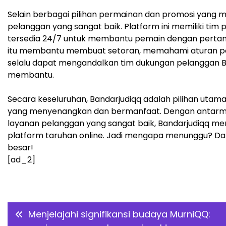
Selain berbagai pilihan permainan dan promosi yang m
pelanggan yang sangat baik. Platform ini memiliki ti
tersedia 24/7 untuk membantu pemain dengan pertan
itu membantu membuat setoran, memahami aturan per
selalu dapat mengandalkan tim dukungan pelanggan 
membantu.
Secara keseluruhan, Bandarjudiqq adalah pilihan uta
yang menyenangkan dan bermanfaat. Dengan antarmu
layanan pelanggan yang sangat baik, Bandarjudiqq me
platform taruhan online. Jadi mengapa menunggu? Daft
besar!
[ad_2]
Post
Menjelajahi signifikansi budaya MurniQQ: