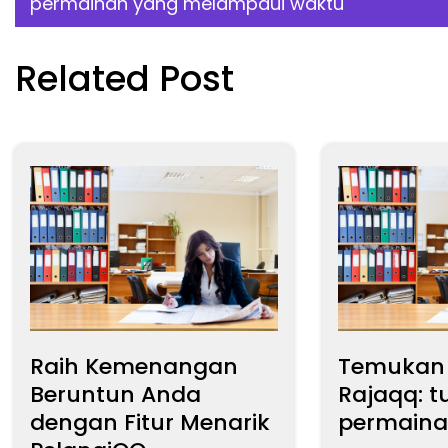
permainan yang melampaui waktu
navigation
Related Post
Raih Kemenangan
Temukan 
Beruntun Anda
Rajaqq: t
dengan Fitur Menarik
permaina