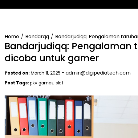
Home
Bandarqq
Bandarjudiqq: Pengalaman taruha
Bandarjudiqq: Pengalaman t
dicoba untuk gamer
-
admin@digipediatech.com
Posted on:
March 11, 2025
Post Tags:
pkv games
,
slot