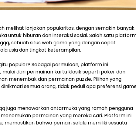
ah melihat lonjakan popularitas, dengan semakin banyak
a untuk hiburan dan interaksi sosial. Salah satu platfor
engqq, sebuah situs web game yang dengan cepat
la usia dan tingkat keterampilan.
u populer? Sebagai permulaan, platform ini
ulai dari permainan kartu klasik seperti poker dan
inan menembak dan permainan puzzle. Pilihan yang
dinikmati semua orang, tidak peduli apa preferensi gam
ngqq juga menawarkan antarmuka yang ramah pengguna
menemukan permainan yang mereka cari. Platform ini
aru, memastikan bahwa pemain selalu memiliki sesuatu