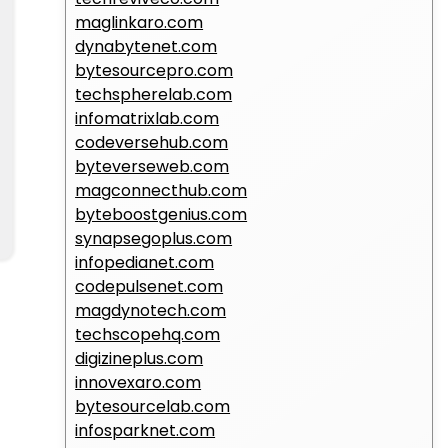
maglinkaro.com
dynabytenet.com
bytesourcepro.com
techspherelab.com
infomatrixlab.com
codeversehub.com
byteverseweb.com
magconnecthub.com
byteboostgenius.com
synapsegoplus.com
infopedianet.com
codepulsenet.com
magdynotech.com
techscopehq.com
digizineplus.com
innovexaro.com
bytesourcelab.com
infosparknet.com