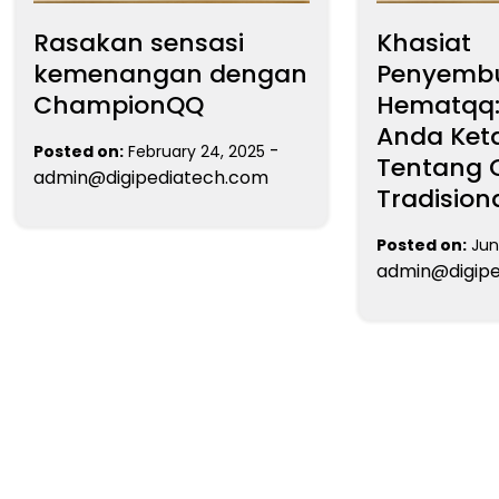
Rasakan sensasi
Khasiat
kemenangan dengan
Penyemb
ChampionQQ
Hematqq:
Anda Ket
-
Posted on:
February 24, 2025
Tentang 
admin@digipediatech.com
Tradisiona
Posted on:
Jun
admin@digipe