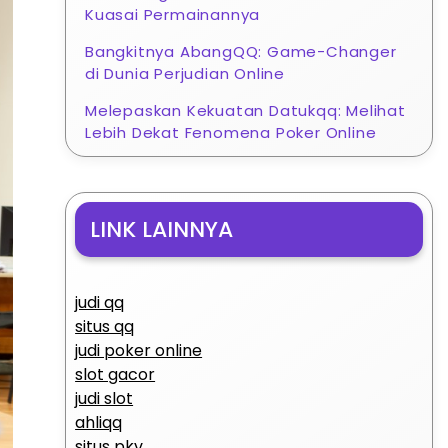
Kuasai Permainannya
Bangkitnya AbangQQ: Game-Changer
di Dunia Perjudian Online
Melepaskan Kekuatan Datukqq: Melihat
Lebih Dekat Fenomena Poker Online
LINK LAINNYA
judi qq
situs qq
judi poker online
slot gacor
judi slot
ahliqq
situs pkv