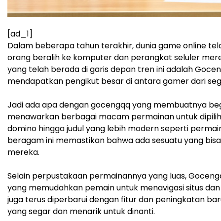
[ad_1]
Dalam beberapa tahun terakhir, dunia game online tel
orang beralih ke komputer dan perangkat seluler merek
yang telah berada di garis depan tren ini adalah Goc
mendapatkan pengikut besar di antara gamer dari sega
Jadi ada apa dengan gocengqq yang membuatnya begit
menawarkan berbagai macam permainan untuk dipilih, m
domino hingga judul yang lebih modern seperti perma
beragam ini memastikan bahwa ada sesuatu yang bisa 
mereka.
Selain perpustakaan permainannya yang luas, Goce
yang memudahkan pemain untuk menavigasi situs dan 
juga terus diperbarui dengan fitur dan peningkatan b
yang segar dan menarik untuk dinanti.