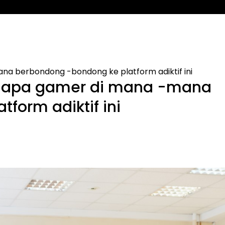
a berbondong -bondong ke platform adiktif ini
gapa gamer di mana -mana
form adiktif ini