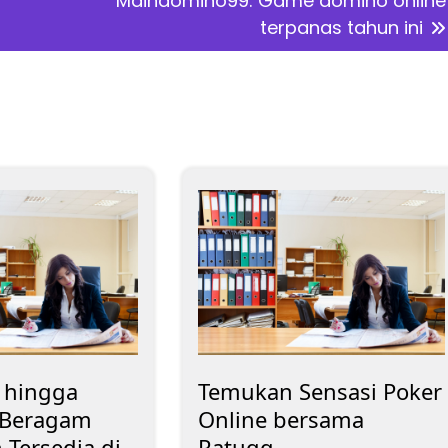
Maindomino99: Game domino online
terpanas tahun ini
r hingga
Temukan Sensasi Poker
: Beragam
Online bersama
Tersedia di
Ratuqq