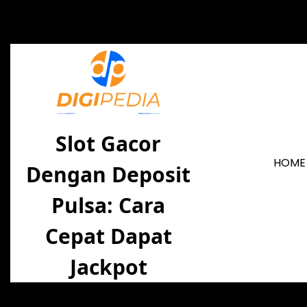
Skip
to
content
Slot Gacor
HOME
Dengan Deposit
Pulsa: Cara
Cepat Dapat
Jackpot