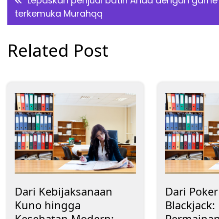
Lepaskan penjudi batin Anda dengan game
terkemuka Murahqq
navigation
Related Post
Dari Kebijaksanaan
Dari Poke
Kuno hingga
Blackjack
Kesehatan Modern:
Permainan 