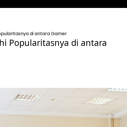
opularitasnya di antara Gamer
hi Popularitasnya di antara