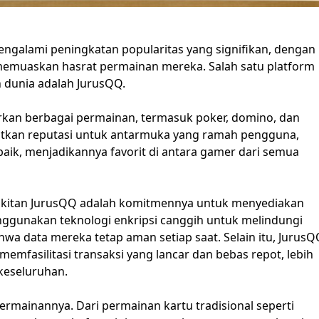
mengalami peningkatan popularitas yang signifikan, dengan
 memuaskan hasrat permainan mereka. Salah satu platform
 dunia adalah JurusQQ.
rkan berbagai permainan, termasuk poker, domino, dan
patkan reputasi untuk antarmuka yang ramah pengguna,
aik, menjadikannya favorit di antara gamer dari semua
ngkitan JurusQQ adalah komitmennya untuk menyediakan
ggunakan teknologi enkripsi canggih untuk melindungi
a data mereka tetap aman setiap saat. Selain itu, JurusQ
fasilitasi transaksi yang lancar dan bebas repot, lebih
keseluruhan.
ermainannya. Dari permainan kartu tradisional seperti