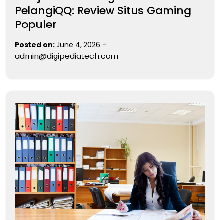
PelangiQQ: Review Situs Gaming
Populer
-
Posted on:
June 4, 2026
admin@digipediatech.com