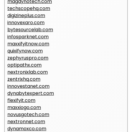
magdynotech.com
techscopehq.com
digizineplus.com
innovexaro.com
bytesourcelab.com
infosparknet.com
maxxifyitnow.com
quixifynow.com
zephyruspro.com
optipathx.com
nextronixlab.com
zentrixhq.com
innovestanet.com
dynabytexpert.com
flexifyit.com
maxxiogo.com
novusgotech.com
nextronnet.com
dynamoxco.com