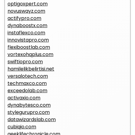
optigoxpert.com
novuswayz.com
actifypro.com
dynaboostx.com
instaflexco.com
innovistapro.com
flexiboostlab.com
vortexohqplus.com
swiftiopro.com
hamilelikbelirtisi.net
versalotech.com
techmaxco.com
exceedolab.com
activaxio.com
dynabytesco.com
stylegurupro.com
datawizardslab.com
cubiqio.com
geeklifechronicle.com