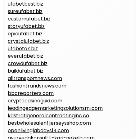
ufabetbest.biz
sureufabet.biz
customufabet.biz
storyufabet.biz
epicufabet.biz
crystalufabet.biz
ufabetok.biz
everufabet.biz
crowdufabet.biz
buildufabet.biz
alltransportnews.com
fashiontrandsnews.com
bbcreporters.com
cryptocasinoguid.com
leadingedgemarketingsolutionsmi.com
kastratigeneralcontractinginc.co
bestwholesalenfljerseysshop.com
openlivinglabdays14.com
ayurvedakonsultti-kari-nokela.com