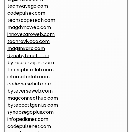
techwavego.com
codepulsex.com
techscopetech.com
magdynoweb.com
innovexaroweb.com
techreviveco.com
maglinkaro.com
dynabytenet.com
bytesourcepro.com
techspherelab.com
infomatrixlab.com
codeversehub.com
byteverseweb.com
magconnecthub.com
byteboostgenius.com
synapsegoplus.com
infopedianet.com
codepulsenet.com