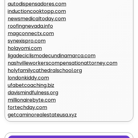
autodispensadores.com
inductioncooktopp.com
newsmedicaltoday.com
roofingnevada.info
magconnectx.com
synexispro.com
holayomi.com
ligadeciclismodecundinamarca.com
nashvilleworkerscompensationattorney.com
holyfamilycathedralschool.org
londonkiddy.com
ufabetcoaching.biz
davismindfulness.org
millionairebyte.com
fortechday.com
getcaminorealestateusa.xyz