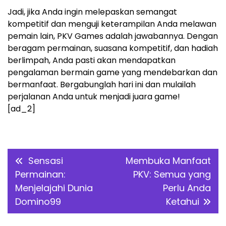
Jadi, jika Anda ingin melepaskan semangat
kompetitif dan menguji keterampilan Anda melawan
pemain lain, PKV Games adalah jawabannya. Dengan
beragam permainan, suasana kompetitif, dan hadiah
berlimpah, Anda pasti akan mendapatkan
pengalaman bermain game yang mendebarkan dan
bermanfaat. Bergabunglah hari ini dan mulailah
perjalanan Anda untuk menjadi juara game!
[ad_2]
Post
Sensasi
Membuka Manfaat
navigation
Permainan:
PKV: Semua yang
Menjelajahi Dunia
Perlu Anda
Domino99
Ketahui