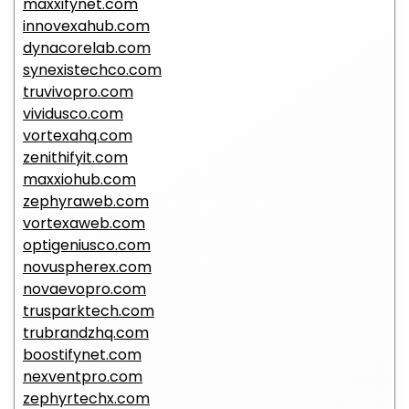
maxxifynet.com
innovexahub.com
dynacorelab.com
synexistechco.com
truvivopro.com
vividusco.com
vortexahq.com
zenithifyit.com
maxxiohub.com
zephyraweb.com
vortexaweb.com
optigeniusco.com
novuspherex.com
novaevopro.com
trusparktech.com
trubrandzhq.com
boostifynet.com
nexventpro.com
zephyrtechx.com