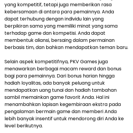
yang kompetitif, tetapi juga memberikan rasa
kebersamaan di antara para pemainnya. Anda
dapat terhubung dengan individu lain yang
berpikiran sama yang memiliki minat yang sama
terhadap game dan kompetisi. Anda dapat
membentuk aliansi, bersaing dalam permainan
berbasis tim, dan bahkan mendapatkan teman baru.
Selain aspek kompetitifnya, PKV Games juga
menawarkan berbagai macam reward dan bonus
bagi para pemainnya. Dari bonus harian hingga
hadiah loyalitas, ada banyak peluang untuk
mendapatkan uang tunai dan hadiah tambahan
sambil memainkan game favorit Anda. Hal ini
menambahkan lapisan kegembiraan ekstra pada
pengalaman bermain game dan memberi Anda
lebih banyak insentif untuk mendorong diri Anda ke
level berikutnya.