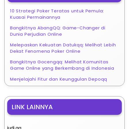
10 Strategi Poker Teratas untuk Pemula:
Kuasai Permainannya
Bangkitnya AbangQQ: Game-Changer di
Dunia Perjudian Online
Melepaskan Kekuatan Datukqq: Melihat Lebih
Dekat Fenomena Poker Online
Bangkitnya Gocengqq: Melihat Komunitas
Game Online yang Berkembang di Indonesia
Menjelajahi Fitur dan Keunggulan Depoqq
LINK LAINNYA
judi qq