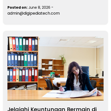
-
Posted on:
June 8, 2026
admin@digipediatech.com
Jelajahi Keuntungan Bermain di