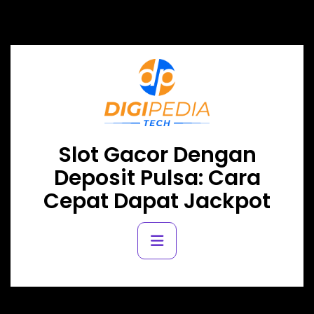
Skip
to
content
Slot Gacor Dengan
Deposit Pulsa: Cara
Cepat Dapat Jackpot
Primary
Menu