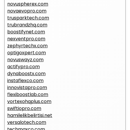
novuspherex.com
novaevopro.com
trusparktech.com
trubrandzhq.com
boostifynet.com
nexventpro.com
zephyrtechx.com
optigoxpert.com
novuswayz.com
actifypro.com
dynaboostx.com
instaflexco.com
innovistapro.com
flexiboostlab.com
vortexohqplus.com
swiftiopro.com
hamilelikbelirtisi.net
versalotech.com
techmaxco.com