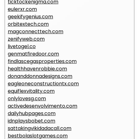
ticktockenigma.com
eulerxr.com
geekifygenius.com
orbitextech.com
magconnecttech.com
zenifyweb.com
livetogel.co
genmatfiredoor.com
findlascegasproperties.com
healthhavenrobbie.com
donanddonnadesigns.com
eagleoneconstructiontx.com
equiflexvitality.com
onlylovesg.com
activedesenvolvimento.com
dailyhubpages.com
idnplaysbobet.com
sattakingvikidadacall.com
bestbolaslotgames.com