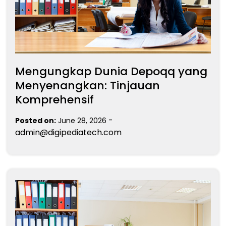
Mengungkap Dunia Depoqq yang
Menyenangkan: Tinjauan
Komprehensif
-
Posted on:
June 28, 2026
admin@digipediatech.com