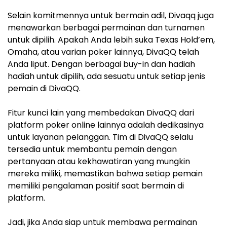
Selain komitmennya untuk bermain adil, Divaqq juga
menawarkan berbagai permainan dan turnamen
untuk dipilih. Apakah Anda lebih suka Texas Hold’em,
Omaha, atau varian poker lainnya, DivaQQ telah
Anda liput. Dengan berbagai buy-in dan hadiah
hadiah untuk dipilih, ada sesuatu untuk setiap jenis
pemain di DivaQQ.
Fitur kunci lain yang membedakan DivaQQ dari
platform poker online lainnya adalah dedikasinya
untuk layanan pelanggan. Tim di DivaQQ selalu
tersedia untuk membantu pemain dengan
pertanyaan atau kekhawatiran yang mungkin
mereka miliki, memastikan bahwa setiap pemain
memiliki pengalaman positif saat bermain di
platform.
Jadi, jika Anda siap untuk membawa permainan