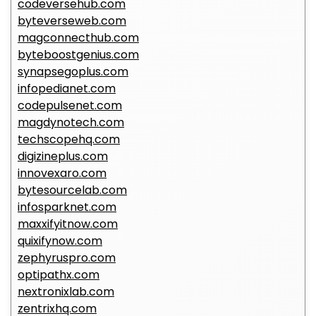
codeversehub.com
byteverseweb.com
magconnecthub.com
byteboostgenius.com
synapsegoplus.com
infopedianet.com
codepulsenet.com
magdynotech.com
techscopehq.com
digizineplus.com
innovexaro.com
bytesourcelab.com
infosparknet.com
maxxifyitnow.com
quixifynow.com
zephyruspro.com
optipathx.com
nextronixlab.com
zentrixhq.com