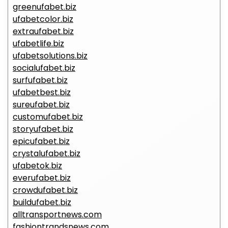
greenufabet.biz
ufabetcolor.biz
extraufabet.biz
ufabetlife.biz
ufabetsolutions.biz
socialufabet.biz
surfufabet.biz
ufabetbest.biz
sureufabet.biz
customufabet.biz
storyufabet.biz
epicufabet.biz
crystalufabet.biz
ufabetok.biz
everufabet.biz
crowdufabet.biz
buildufabet.biz
alltransportnews.com
fashiontrandsnews.com