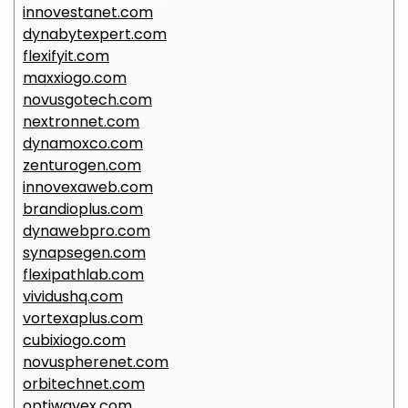
innovestanet.com
dynabytexpert.com
flexifyit.com
maxxiogo.com
novusgotech.com
nextronnet.com
dynamoxco.com
zenturogen.com
innovexaweb.com
brandioplus.com
dynawebpro.com
synapsegen.com
flexipathlab.com
vividushq.com
vortexaplus.com
cubixiogo.com
novuspherenet.com
orbitechnet.com
optiwavex.com