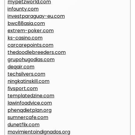
mypetzworld.com
infounty.com
investparaguay-eu.com
bwc88asia.com
extrem-poker.com
ks-casino.com
carcarepoints.com
thedoodlebreeders.com
grupohugodias.com
deqair.com
techsilvers.com
ningkatinskill.com
fivsport.com
templatedzine.com
lawinfoadvice.com
phenqdietplan.org
sumnercafe.com
dunetflix.com
movimientoindignados.org