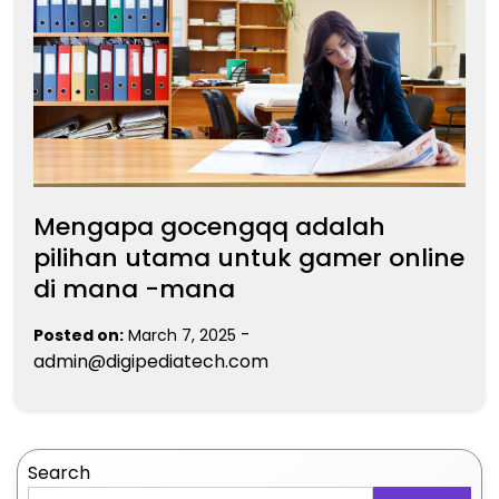
Mengapa gocengqq adalah
pilihan utama untuk gamer online
di mana -mana
-
Posted on:
March 7, 2025
admin@digipediatech.com
Search