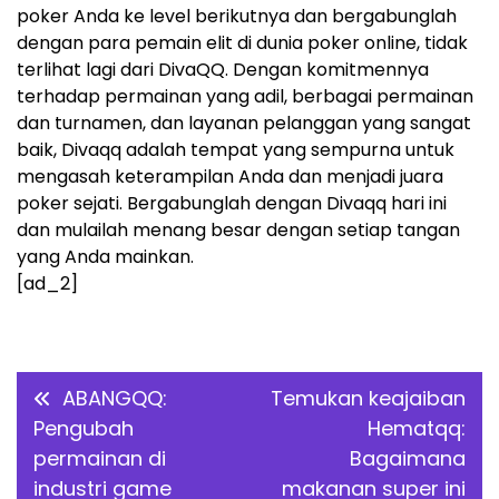
poker Anda ke level berikutnya dan bergabunglah
dengan para pemain elit di dunia poker online, tidak
terlihat lagi dari DivaQQ. Dengan komitmennya
terhadap permainan yang adil, berbagai permainan
dan turnamen, dan layanan pelanggan yang sangat
baik, Divaqq adalah tempat yang sempurna untuk
mengasah keterampilan Anda dan menjadi juara
poker sejati. Bergabunglah dengan Divaqq hari ini
dan mulailah menang besar dengan setiap tangan
yang Anda mainkan.
[ad_2]
Post
ABANGQQ:
Temukan keajaiban
navigation
Pengubah
Hematqq:
permainan di
Bagaimana
industri game
makanan super ini