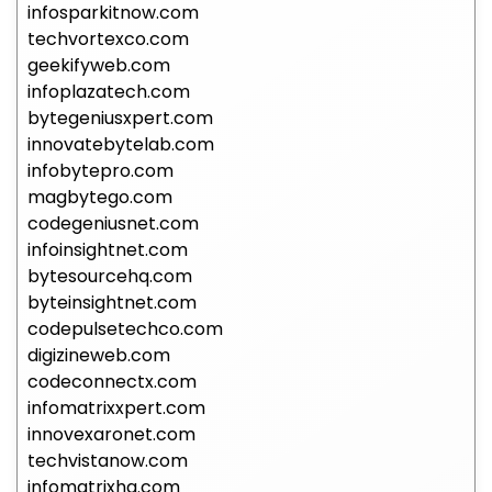
infosparkitnow.com
techvortexco.com
geekifyweb.com
infoplazatech.com
bytegeniusxpert.com
innovatebytelab.com
infobytepro.com
magbytego.com
codegeniusnet.com
infoinsightnet.com
bytesourcehq.com
byteinsightnet.com
codepulsetechco.com
digizineweb.com
codeconnectx.com
infomatrixxpert.com
innovexaronet.com
techvistanow.com
infomatrixhq.com