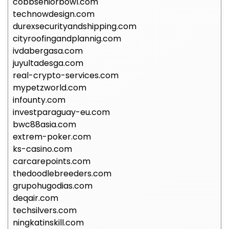
cobbseniorbowl.com
technowdesign.com
durexsecurityandshipping.com
cityroofingandplannig.com
ivdabergasa.com
juyultadesga.com
real-crypto-services.com
mypetzworld.com
infounty.com
investparaguay-eu.com
bwc88asia.com
extrem-poker.com
ks-casino.com
carcarepoints.com
thedoodlebreeders.com
grupohugodias.com
deqair.com
techsilvers.com
ningkatinskill.com