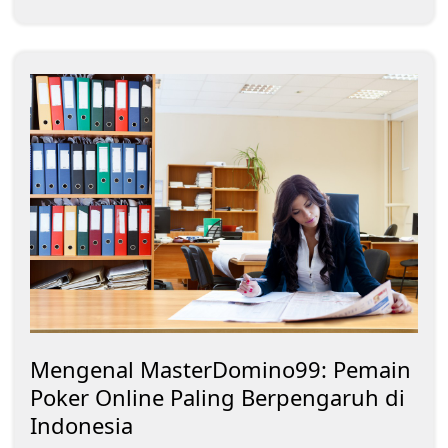
Mengenal MasterDomino99: Pemain
Poker Online Paling Berpengaruh di
Indonesia