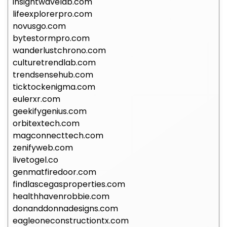
insightwavelab.com
lifeexplorerpro.com
novusgo.com
bytestormpro.com
wanderlustchrono.com
culturetrendlab.com
trendsensehub.com
ticktockenigma.com
eulerxr.com
geekifygenius.com
orbitextech.com
magconnecttech.com
zenifyweb.com
livetogel.co
genmatfiredoor.com
findlascegasproperties.com
healthhavenrobbie.com
donanddonnadesigns.com
eagleoneconstructiontx.com