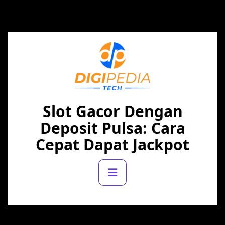
Skip
to
content
Slot Gacor Dengan
Deposit Pulsa: Cara
Cepat Dapat Jackpot
Primary
Menu