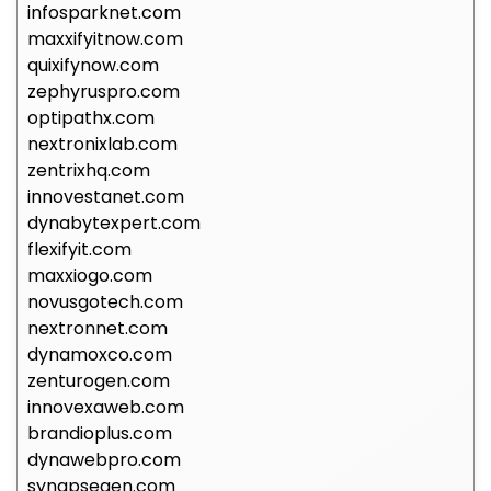
infosparknet.com
maxxifyitnow.com
quixifynow.com
zephyruspro.com
optipathx.com
nextronixlab.com
zentrixhq.com
innovestanet.com
dynabytexpert.com
flexifyit.com
maxxiogo.com
novusgotech.com
nextronnet.com
dynamoxco.com
zenturogen.com
innovexaweb.com
brandioplus.com
dynawebpro.com
synapsegen.com