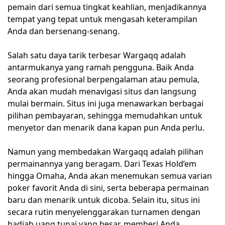
pemain dari semua tingkat keahlian, menjadikannya
tempat yang tepat untuk mengasah keterampilan
Anda dan bersenang-senang.
Salah satu daya tarik terbesar Wargaqq adalah
antarmukanya yang ramah pengguna. Baik Anda
seorang profesional berpengalaman atau pemula,
Anda akan mudah menavigasi situs dan langsung
mulai bermain. Situs ini juga menawarkan berbagai
pilihan pembayaran, sehingga memudahkan untuk
menyetor dan menarik dana kapan pun Anda perlu.
Namun yang membedakan Wargaqq adalah pilihan
permainannya yang beragam. Dari Texas Hold’em
hingga Omaha, Anda akan menemukan semua varian
poker favorit Anda di sini, serta beberapa permainan
baru dan menarik untuk dicoba. Selain itu, situs ini
secara rutin menyelenggarakan turnamen dengan
hadiah uang tunai yang besar, memberi Anda