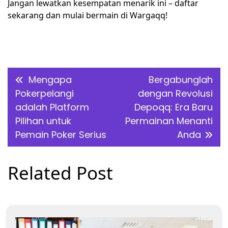
Jangan lewatkan kesempatan menarik ini – daftar
sekarang dan mulai bermain di Wargaqq!
Post
Mengapa
Bergabunglah
navigation
Pokerpelangi
dengan Revolusi
adalah Platform
Depoqq: Era Baru
Pilihan untuk
Permainan Menanti
Pemain Poker Serius
Anda
Related Post