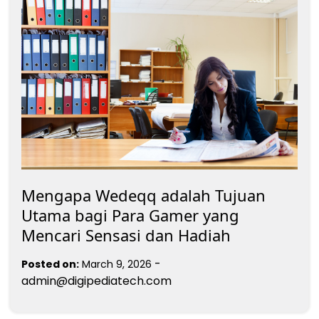
Mengapa Wedeqq adalah Tujuan
Utama bagi Para Gamer yang
Mencari Sensasi dan Hadiah
-
Posted on:
March 9, 2026
admin@digipediatech.com