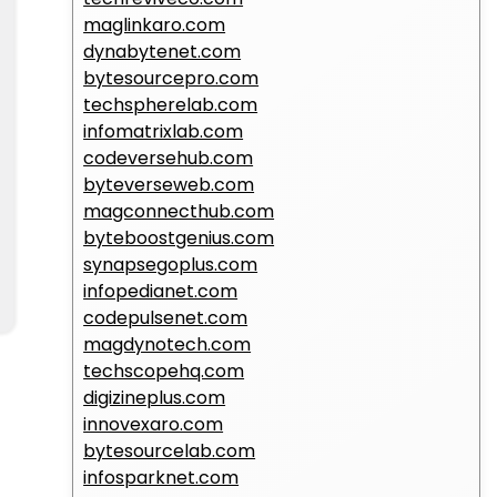
maglinkaro.com
dynabytenet.com
bytesourcepro.com
techspherelab.com
infomatrixlab.com
codeversehub.com
byteverseweb.com
magconnecthub.com
byteboostgenius.com
synapsegoplus.com
infopedianet.com
codepulsenet.com
magdynotech.com
techscopehq.com
digizineplus.com
innovexaro.com
bytesourcelab.com
infosparknet.com