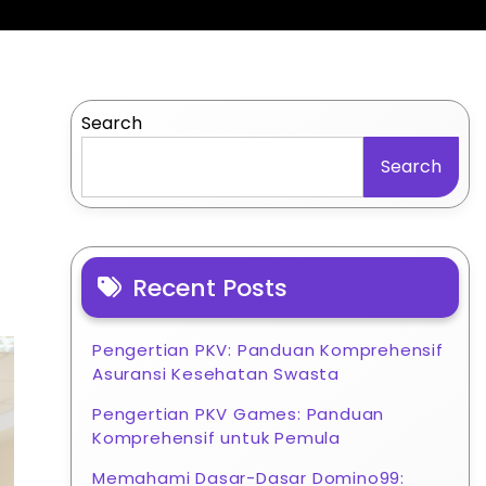
Search
Search
Recent Posts
Pengertian PKV: Panduan Komprehensif
Asuransi Kesehatan Swasta
Pengertian PKV Games: Panduan
Komprehensif untuk Pemula
Memahami Dasar-Dasar Domino99: