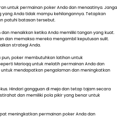
aran untuk permainan poker Anda dan menaatinya. Jang
 yang Anda tidak mampu kehilangannya. Tetapkan
n patuhi batasan tersebut.
h dan menaikkan ketika Anda memiliki tangan yang kuat.
an dan memaksa mereka mengambil keputusan sulit.
ikan strategi Anda.
pa pun, poker membutuhkan latihan untuk
seperti Marioqq untuk melatih permainan Anda dan
ur untuk mendapatkan pengalaman dan meningkatkan
kus. Hindari gangguan di meja dan tetap tajam secara
tirahat dan memiliki pola pikir yang benar untuk
 dapat meningkatkan permainan poker Anda dan