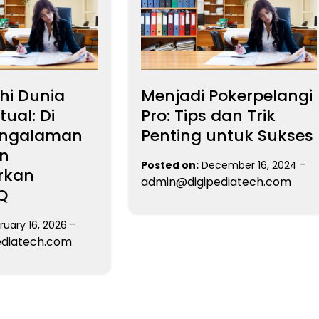
hi Dunia
Menjadi Pokerpelangi
tual: Di
Pro: Tips dan Trik
engalaman
Penting untuk Sukses
n
-
Posted on:
December 16, 2024
rkan
admin@digipediatech.com
Q
-
ruary 16, 2026
diatech.com