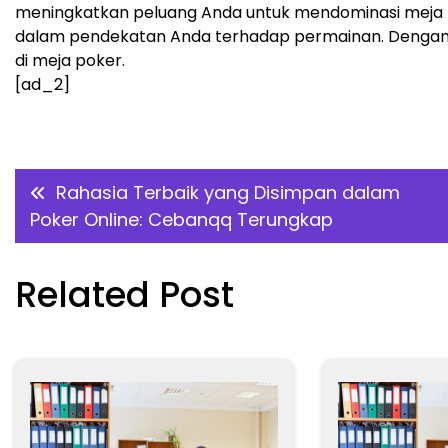
meningkatkan peluang Anda untuk mendominasi meja poke
dalam pendekatan Anda terhadap permainan. Dengan l
di meja poker.
[ad_2]
Post
Rahasia Terbaik yang Disimpan dalam
Poker Online: Cebanqq Terungkap
navigation
Related Post