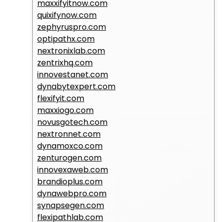
maxxifyitnow.com
quixifynow.com
zephyruspro.com
optipathx.com
nextronixlab.com
zentrixhq.com
innovestanet.com
dynabytexpert.com
flexifyit.com
maxxiogo.com
novusgotech.com
nextronnet.com
dynamoxco.com
zenturogen.com
innovexaweb.com
brandioplus.com
dynawebpro.com
synapsegen.com
flexipathlab.com