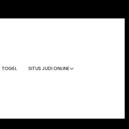
TOGEL
SITUS JUDI ONLINE