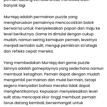
banyak lagi.
Murniqq adalah permainan puzzle yang
mengharuskan pemainnya mencocokkan balok
berwarna untuk menyelesaikan papan dan maju ke
level berikutnya. Game ini dimulai dengan cukup
mudah, namun seiring kemajuan pemain, levelnya
menjadi semakin sulit, menguji pemikiran strategis
dan refleks cepat mereka.
Yang membedakan Murniqq dari game puzzle
lainnya adalah gameplaynya yang sederhana namun
membuat ketagihan. Pemain dapat dengan mudah
mengambil permainan dan mulai bermain, tetapi
segera menyadari bahwa mereka tidak dapat
menghentikannya. Kepuasan menyelesaikan level
sulit atau mencapai skor tinggi membuat pemain
terus datang kembali, bersemangat untuk