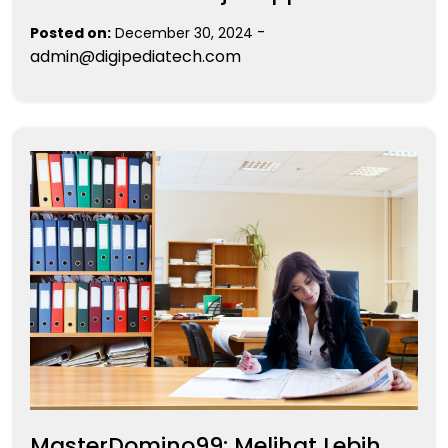
-
Posted on:
December 30, 2024
admin@digipediatech.com
MasterDomino99: Melihat Lebih