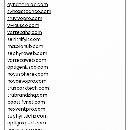
dynacorelab.com
synexistechco.com
truvivopro.com
vividusco.com
vortexahq.com
zenithifyit.com
maxxiohub.com
zephyraweb.com
vortexaweb.com
optigeniusco.com
novuspherex.com
novaevopro.com
trusparktech.com
trubrandzhq.com
boostifynet.com
nexventpro.com
zephyrtechx.com
optigoxpert.com
novuswayz.com