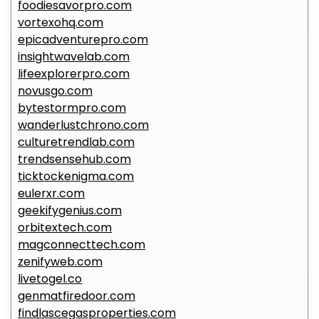
foodiesavorpro.com
vortexohq.com
epicadventurepro.com
insightwavelab.com
lifeexplorerpro.com
novusgo.com
bytestormpro.com
wanderlustchrono.com
culturetrendlab.com
trendsensehub.com
ticktockenigma.com
eulerxr.com
geekifygenius.com
orbitextech.com
magconnecttech.com
zenifyweb.com
livetogel.co
genmatfiredoor.com
findlascegasproperties.com