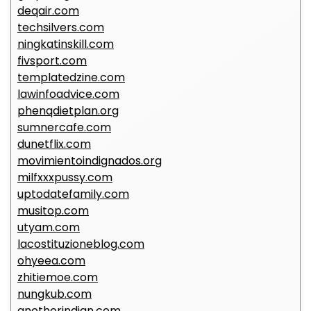
deqair.com
techsilvers.com
ningkatinskill.com
fivsport.com
templatedzine.com
lawinfoadvice.com
phenqdietplan.org
sumnercafe.com
dunetflix.com
movimientoindignados.org
milfxxxpussy.com
uptodatefamily.com
musitop.com
utyam.com
lacostituzioneblog.com
ohyeea.com
zhitiemoe.com
nungkub.com
anotherindian.com