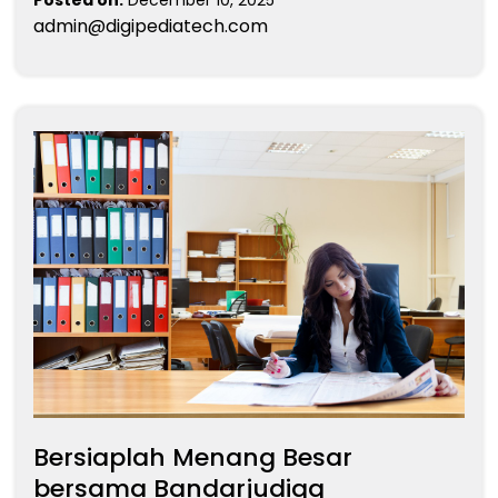
admin@digipediatech.com
Bersiaplah Menang Besar
bersama Bandarjudiqq