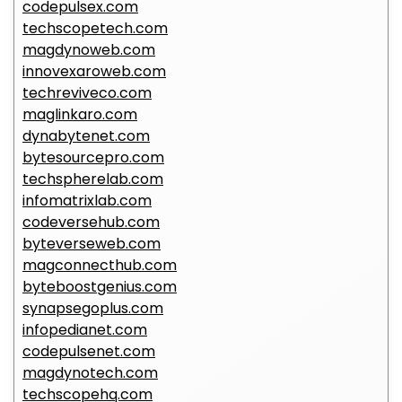
codepulsex.com
techscopetech.com
magdynoweb.com
innovexaroweb.com
techreviveco.com
maglinkaro.com
dynabytenet.com
bytesourcepro.com
techspherelab.com
infomatrixlab.com
codeversehub.com
byteverseweb.com
magconnecthub.com
byteboostgenius.com
synapsegoplus.com
infopedianet.com
codepulsenet.com
magdynotech.com
techscopehq.com