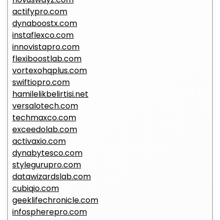
actifypro.com
dynaboostx.com
instaflexco.com
innovistapro.com
flexiboostlab.com
vortexohqplus.com
swiftiopro.com
hamilelikbelirtisi.net
versalotech.com
techmaxco.com
exceedolab.com
activaxio.com
dynabytesco.com
stylegurupro.com
datawizardslab.com
cubiqio.com
geeklifechronicle.com
infospherepro.com