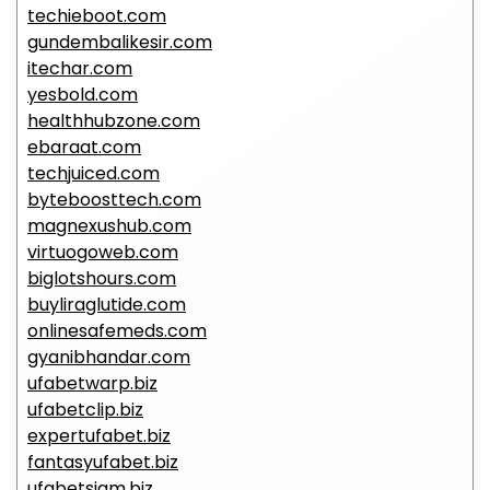
techieboot.com
gundembalikesir.com
itechar.com
yesbold.com
healthhubzone.com
ebaraat.com
techjuiced.com
byteboosttech.com
magnexushub.com
virtuogoweb.com
biglotshours.com
buyliraglutide.com
onlinesafemeds.com
gyanibhandar.com
ufabetwarp.biz
ufabetclip.biz
expertufabet.biz
fantasyufabet.biz
ufabetsiam.biz