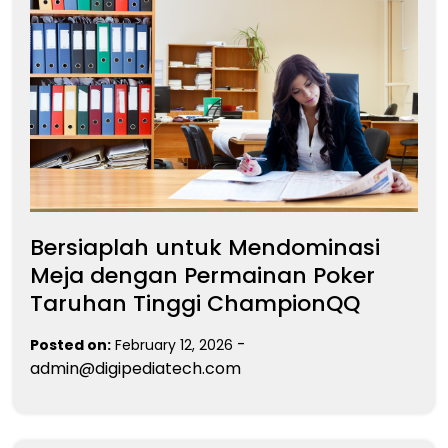
Bersiaplah untuk Mendominasi
Meja dengan Permainan Poker
Taruhan Tinggi ChampionQQ
-
Posted on:
February 12, 2026
admin@digipediatech.com