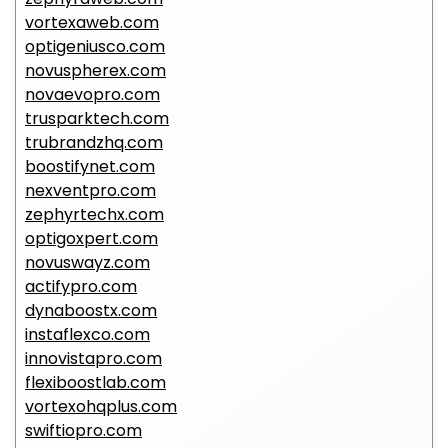
vortexaweb.com
optigeniusco.com
novuspherex.com
novaevopro.com
trusparktech.com
trubrandzhq.com
boostifynet.com
nexventpro.com
zephyrtechx.com
optigoxpert.com
novuswayz.com
actifypro.com
dynaboostx.com
instaflexco.com
innovistapro.com
flexiboostlab.com
vortexohqplus.com
swiftiopro.com