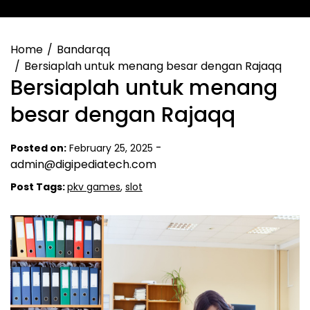
Home
Bandarqq
Bersiaplah untuk menang besar dengan Rajaqq
Bersiaplah untuk menang
besar dengan Rajaqq
-
Posted on:
February 25, 2025
admin@digipediatech.com
Post Tags:
pkv games
,
slot