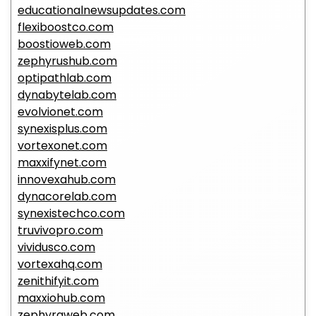
educationalnewsupdates.com
flexiboostco.com
boostioweb.com
zephyrushub.com
optipathlab.com
dynabytelab.com
evolvionet.com
synexisplus.com
vortexonet.com
maxxifynet.com
innovexahub.com
dynacorelab.com
synexistechco.com
truvivopro.com
vividusco.com
vortexahq.com
zenithifyit.com
maxxiohub.com
zephyraweb.com