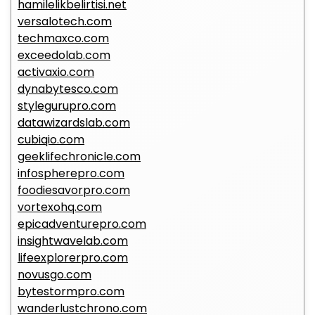
hamilelikbelirtisi.net
versalotech.com
techmaxco.com
exceedolab.com
activaxio.com
dynabytesco.com
stylegurupro.com
datawizardslab.com
cubiqio.com
geeklifechronicle.com
infospherepro.com
foodiesavorpro.com
vortexohq.com
epicadventurepro.com
insightwavelab.com
lifeexplorerpro.com
novusgo.com
bytestormpro.com
wanderlustchrono.com