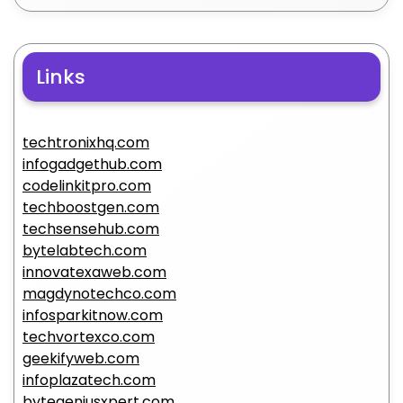
Links
techtronixhq.com
infogadgethub.com
codelinkitpro.com
techboostgen.com
techsensehub.com
bytelabtech.com
innovatexaweb.com
magdynotechco.com
infosparkitnow.com
techvortexco.com
geekifyweb.com
infoplazatech.com
bytegeniusxpert.com