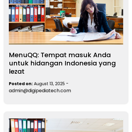
MenuQQ: Tempat masuk Anda
untuk hidangan Indonesia yang
lezat
-
Posted on:
August 13, 2025
admin@digipediatech.com