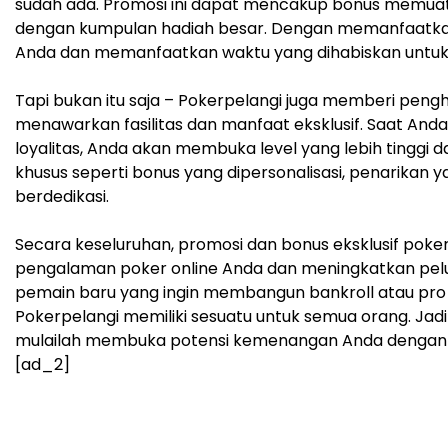
sudah ada. Promosi ini dapat mencakup bonus memua
dengan kumpulan hadiah besar. Dengan memanfaatka
Anda dan memanfaatkan waktu yang dihabiskan untuk 
Tapi bukan itu saja – Pokerpelangi juga memberi pen
menawarkan fasilitas dan manfaat eksklusif. Saat A
loyalitas, Anda akan membuka level yang lebih tingg
khusus seperti bonus yang dipersonalisasi, penarikan
berdedikasi.
Secara keseluruhan, promosi dan bonus eksklusif pok
pengalaman poker online Anda dan meningkatkan pel
pemain baru yang ingin membangun bankroll atau pro
Pokerpelangi memiliki sesuatu untuk semua orang. Jad
mulailah membuka potensi kemenangan Anda dengan pr
[ad_2]