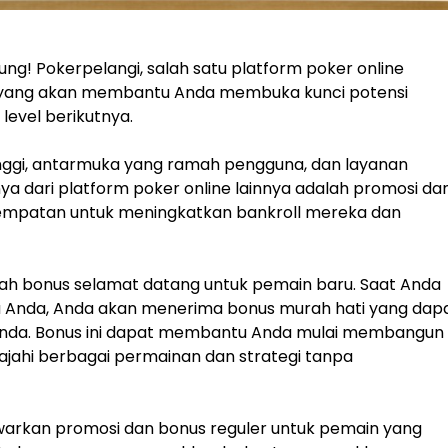
g! Pokerpelangi, salah satu platform poker online
f yang akan membantu Anda membuka kunci potensi
vel berikutnya.
inggi, antarmuka yang ramah pengguna, dan layanan
 dari platform poker online lainnya adalah promosi da
empatan untuk meningkatkan bankroll mereka dan
alah bonus selamat datang untuk pemain baru. Saat Anda
 Anda, Anda akan menerima bonus murah hati yang dap
Anda. Bonus ini dapat membantu Anda mulai membangun
jahi berbagai permainan dan strategi tanpa
warkan promosi dan bonus reguler untuk pemain yang