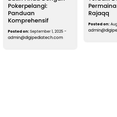
Pokerpelangi:
Permainan
Panduan
Rajaqq
Komprehensif
Posted on:
Aug
admin@digipe
-
Posted on:
September 1, 2025
admin@digipediatech.com