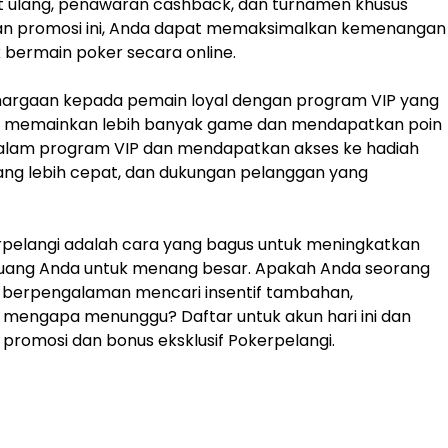
t ulang, penawaran cashback, dan turnamen khusus
n promosi ini, Anda dapat memaksimalkan kemenangan
bermain poker secara online.
ghargaan kepada pemain loyal dengan program VIP yang
nda memainkan lebih banyak game dan mendapatkan poin
i dalam program VIP dan mendapatkan akses ke hadiah
 yang lebih cepat, dan dukungan pelanggan yang
erpelangi adalah cara yang bagus untuk meningkatkan
uang Anda untuk menang besar. Apakah Anda seorang
 berpengalaman mencari insentif tambahan,
i mengapa menunggu? Daftar untuk akun hari ini dan
omosi dan bonus eksklusif Pokerpelangi.