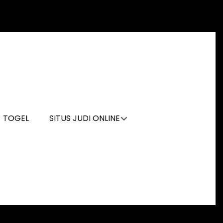
TOGEL
SITUS JUDI ONLINE