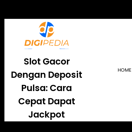
Skip
to
content
Slot Gacor
HOME
Dengan Deposit
Pulsa: Cara
Cepat Dapat
Jackpot