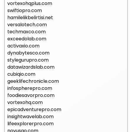
vortexohqplus.com
swiftiopro.com
hamilelikbelirtisi.net
versalotech.com
techmaxco.com
exceedolab.com
activaxio.com
dynabytesco.com
stylegurupro.com
datawizardslab.com
cubiqio.com
geeklifechronicle.com
infospherepro.com
foodiesavorpro.com
vortexohq.com
epicadventurepro.com
insightwavelab.com
lifeexplorerpro.com
novusgo.com