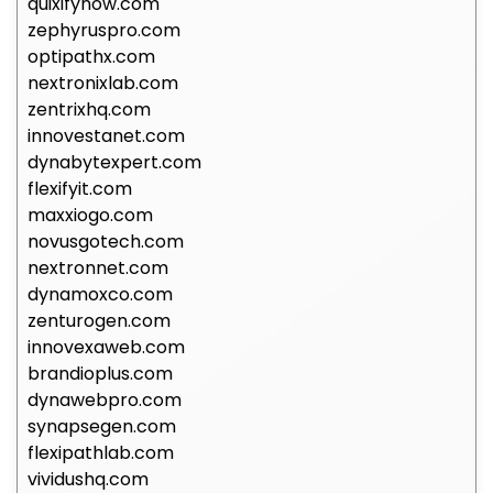
quixifynow.com
zephyruspro.com
optipathx.com
nextronixlab.com
zentrixhq.com
innovestanet.com
dynabytexpert.com
flexifyit.com
maxxiogo.com
novusgotech.com
nextronnet.com
dynamoxco.com
zenturogen.com
innovexaweb.com
brandioplus.com
dynawebpro.com
synapsegen.com
flexipathlab.com
vividushq.com