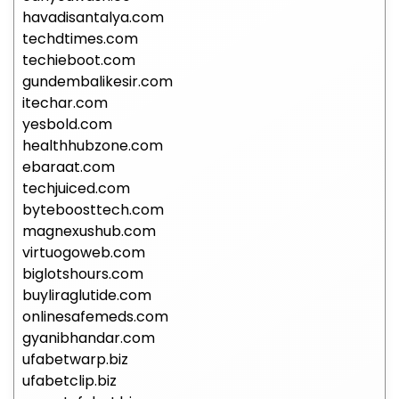
havadisantalya.com
techdtimes.com
techieboot.com
gundembalikesir.com
itechar.com
yesbold.com
healthhubzone.com
ebaraat.com
techjuiced.com
byteboosttech.com
magnexushub.com
virtuogoweb.com
biglotshours.com
buyliraglutide.com
onlinesafemeds.com
gyanibhandar.com
ufabetwarp.biz
ufabetclip.biz