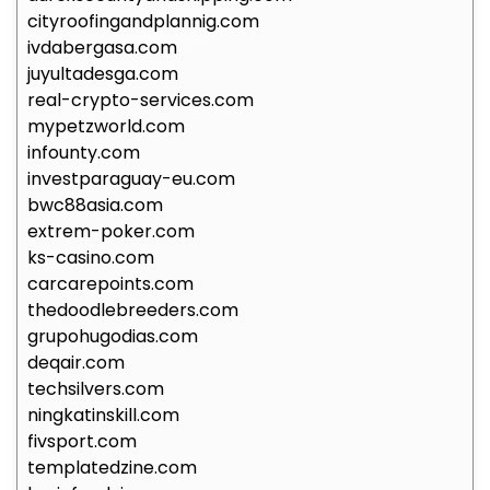
cityroofingandplannig.com
ivdabergasa.com
juyultadesga.com
real-crypto-services.com
mypetzworld.com
infounty.com
investparaguay-eu.com
bwc88asia.com
extrem-poker.com
ks-casino.com
carcarepoints.com
thedoodlebreeders.com
grupohugodias.com
deqair.com
techsilvers.com
ningkatinskill.com
fivsport.com
templatedzine.com