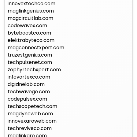
innovextechco.com
maglinkgenius.com
magcircuitlab.com
codewavex.com
byteboostco.com
elektrabyteco.com
magconnectxpert.com
truzestgenius.com
techpulsenet.com
zephyrtechxpert.com
infovortexco.com
digizinelab.com
techwavego.com
codepulsex.com
techscopetech.com
magdynoweb.com
innovexaroweb.com
techreviveco.com
maglinkaro.com