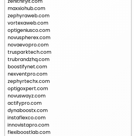
zenithifyit.com
maxxiohub.com
zephyraweb.com
vortexaweb.com
optigeniusco.com
novuspherex.com
novaevopro.com
trusparktech.com
trubrandzhq.com
boostifynet.com
nexventpro.com
zephyrtechx.com
optigoxpert.com
novuswayz.com
actifypro.com
dynaboostx.com
instaflexco.com
innovistapro.com
flexiboostlab.com