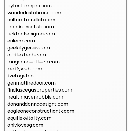
bytestormpro.com
wanderlustchrono.com
culturetrendlab.com
trendsensehub.com
ticktockenigma.com
eulerxr.com
geekifygenius.com
orbitextech.com
magconnecttech.com
zenifyweb.com
livetogel.co
genmatfiredoor.com
findlascegasproperties.com
healthhavenrobbie.com
donanddonnadesigns.com
eagleoneconstructiontx.com
equiflexvitality.com
onlylovesg.com