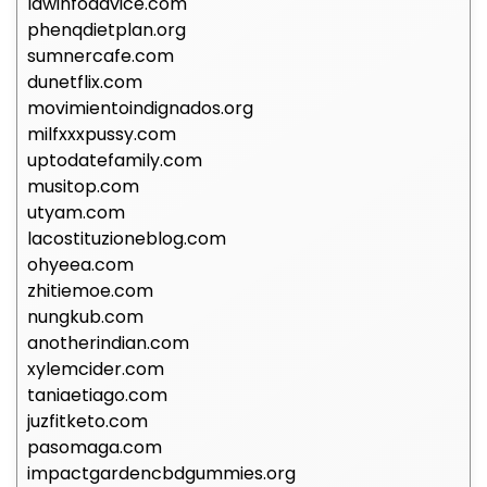
lawinfoadvice.com
phenqdietplan.org
sumnercafe.com
dunetflix.com
movimientoindignados.org
milfxxxpussy.com
uptodatefamily.com
musitop.com
utyam.com
lacostituzioneblog.com
ohyeea.com
zhitiemoe.com
nungkub.com
anotherindian.com
xylemcider.com
taniaetiago.com
juzfitketo.com
pasomaga.com
impactgardencbdgummies.org