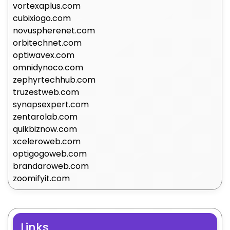
vortexaplus.com
cubixiogo.com
novuspherenet.com
orbitechnet.com
optiwavex.com
omnidynoco.com
zephyrtechhub.com
truzestweb.com
synapsexpert.com
zentarolab.com
quikbiznow.com
xceleroweb.com
optigogoweb.com
brandaroweb.com
zoomifyit.com
Links