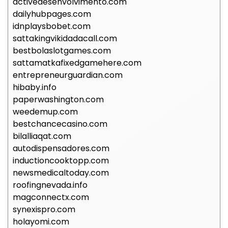
activedesenvolvimento.com
dailyhubpages.com
idnplaysbobet.com
sattakingvikidadacall.com
bestbolaslotgames.com
sattamatkafixedgamehere.com
entrepreneurguardian.com
hibaby.info
paperwashington.com
weedemup.com
bestchancecasino.com
bilalliaqat.com
autodispensadores.com
inductioncooktopp.com
newsmedicaltoday.com
roofingnevada.info
magconnectx.com
synexispro.com
holayomi.com