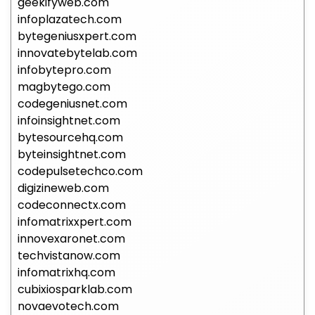
geekifyweb.com
infoplazatech.com
bytegeniusxpert.com
innovatebytelab.com
infobytepro.com
magbytego.com
codegeniusnet.com
infoinsightnet.com
bytesourcehq.com
byteinsightnet.com
codepulsetechco.com
digizineweb.com
codeconnectx.com
infomatrixxpert.com
innovexaronet.com
techvistanow.com
infomatrixhq.com
cubixiosparklab.com
novaevotech.com