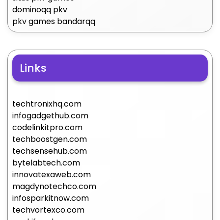
dominoqq pkv
pkv games bandarqq
Links
techtronixhq.com
infogadgethub.com
codelinkitpro.com
techboostgen.com
techsensehub.com
bytelabtech.com
innovatexaweb.com
magdynotechco.com
infosparkitnow.com
techvortexco.com