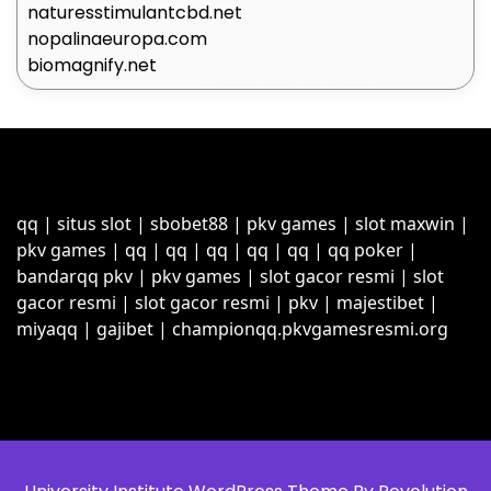
naturesstimulantcbd.net
nopalinaeuropa.com
biomagnify.net
qq
|
situs slot
|
sbobet88
|
pkv games
|
slot maxwin
|
pkv games
|
qq
|
qq
|
qq
|
qq
|
qq
|
qq poker
|
bandarqq pkv
|
pkv games
|
slot gacor resmi
|
slot
gacor resmi
|
slot gacor resmi
|
pkv
|
majestibet
|
miyaqq
|
gajibet
|
championqq.pkvgamesresmi.org