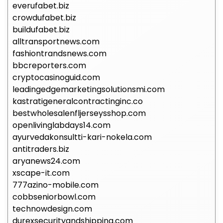
everufabet.biz
crowdufabet.biz
buildufabet.biz
alltransportnews.com
fashiontrandsnews.com
bbcreporters.com
cryptocasinoguid.com
leadingedgemarketingsolutionsmi.com
kastratigeneralcontractinginc.co
bestwholesalenfljerseysshop.com
openlivinglabdays14.com
ayurvedakonsultti-kari-nokela.com
antitraders.biz
aryanews24.com
xscape-it.com
777azino-mobile.com
cobbseniorbowl.com
technowdesign.com
durexsecurityandshipping.com