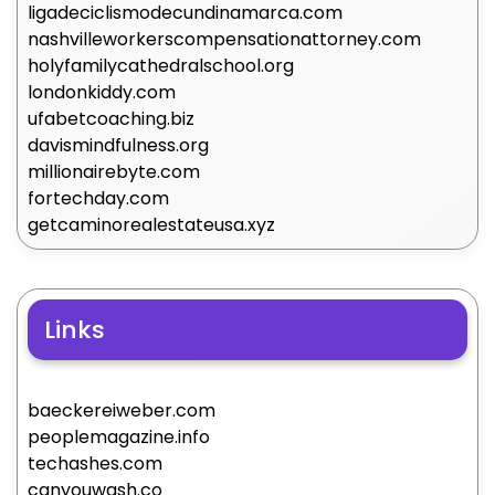
ligadeciclismodecundinamarca.com
nashvilleworkerscompensationattorney.com
holyfamilycathedralschool.org
londonkiddy.com
ufabetcoaching.biz
davismindfulness.org
millionairebyte.com
fortechday.com
getcaminorealestateusa.xyz
Links
baeckereiweber.com
peoplemagazine.info
techashes.com
canyouwash.co