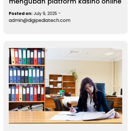
mengubah platform kasino online
-
Posted on:
July 9, 2025
admin@digipediatech.com