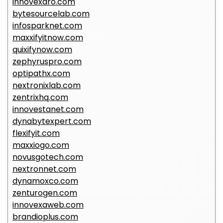
innovexaro.com
bytesourcelab.com
infosparknet.com
maxxifyitnow.com
quixifynow.com
zephyruspro.com
optipathx.com
nextronixlab.com
zentrixhq.com
innovestanet.com
dynabytexpert.com
flexifyit.com
maxxiogo.com
novusgotech.com
nextronnet.com
dynamoxco.com
zenturogen.com
innovexaweb.com
brandioplus.com