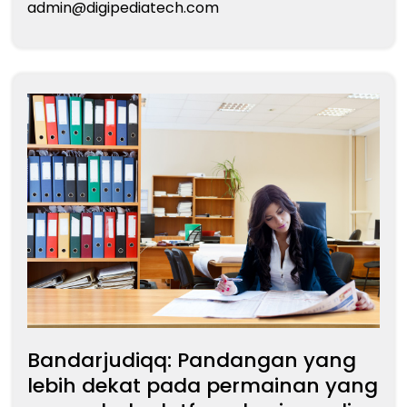
admin@digipediatech.com
Bandarjudiqq: Pandangan yang
lebih dekat pada permainan yang