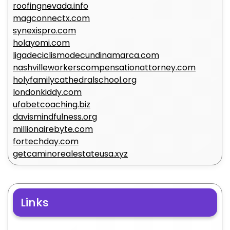
roofingnevada.info
magconnectx.com
synexispro.com
holayomi.com
ligadeciclismodecundinamarca.com
nashvilleworkerscompensationattorney.com
holyfamilycathedralschool.org
londonkiddy.com
ufabetcoaching.biz
davismindfulness.org
millionairebyte.com
fortechday.com
getcaminorealestateusa.xyz
Links