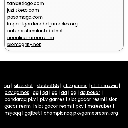
taniaetiago.com
juzfitketo.com
pasomaga.com
impactgardencbdgummies.org
naturesstimulantcbd.net
nopalinaeuropa.com
biomagnify.net
qq
|
situs slot
|
sbobet88
|
pkv games
|
slot maxwin
|
pkv games
|
qq
|
qq
|
qq
|
qq
|
qq
|
qq poker
|
bandarqq pkv
|
pkv games
|
slot gacor resmi
|
slot
gacor resmi
|
slot gacor resmi
|
pkv
|
majestibet
|
miyaqq
|
gajibet
|
championqq.pkvgamesresmi.org