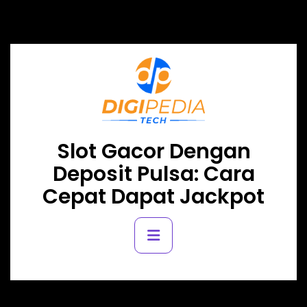
Skip
to
content
Slot Gacor Dengan
Deposit Pulsa: Cara
Cepat Dapat Jackpot
Primary
Menu