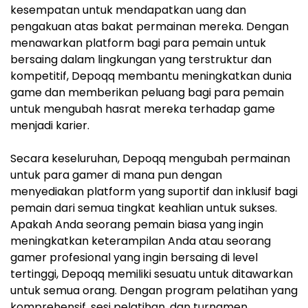
kesempatan untuk mendapatkan uang dan
pengakuan atas bakat permainan mereka. Dengan
menawarkan platform bagi para pemain untuk
bersaing dalam lingkungan yang terstruktur dan
kompetitif, Depoqq membantu meningkatkan dunia
game dan memberikan peluang bagi para pemain
untuk mengubah hasrat mereka terhadap game
menjadi karier.
Secara keseluruhan, Depoqq mengubah permainan
untuk para gamer di mana pun dengan
menyediakan platform yang suportif dan inklusif bagi
pemain dari semua tingkat keahlian untuk sukses.
Apakah Anda seorang pemain biasa yang ingin
meningkatkan keterampilan Anda atau seorang
gamer profesional yang ingin bersaing di level
tertinggi, Depoqq memiliki sesuatu untuk ditawarkan
untuk semua orang. Dengan program pelatihan yang
komprehensif, sesi pelatihan, dan turnamen