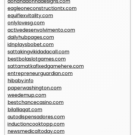
donanddonnadesigns.com
eagleoneconstructiontx.com
equiflexvitality.com
onlylovesg.com
activedesenvolvimento.com
dailyhubpages.com
idnplaysbobet.com
sattakingvikidadacall.com
bestbolaslotgames.com
sattamatkafixedgamehere.com
entrepreneurguardian.com
hibaby.info
paperwashington.com
weedemup.com
bestchancecasino.com
bilalliaqat.com
autodispensadores.com
inductioncooktopp.com
newsmedicaltoday.com