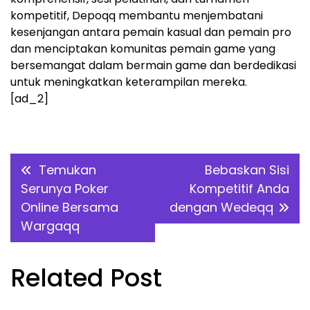
kompetitif, Depoqq membantu menjembatani
kesenjangan antara pemain kasual dan pemain pro
dan menciptakan komunitas pemain game yang
bersemangat dalam bermain game dan berdedikasi
untuk meningkatkan keterampilan mereka.
[ad_2]
Post
Temukan
Bebaskan Sisi
navigation
Serunya Poker
Kompetitif Anda
Online Bersama
dengan Wedeqq
Wargaqq
Related Post