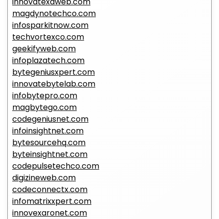
innovatexaweb.com
magdynotechco.com
infosparkitnow.com
techvortexco.com
geekifyweb.com
infoplazatech.com
bytegeniusxpert.com
innovatebytelab.com
infobytepro.com
magbytego.com
codegeniusnet.com
infoinsightnet.com
bytesourcehq.com
byteinsightnet.com
codepulsetechco.com
digizineweb.com
codeconnectx.com
infomatrixxpert.com
innovexaronet.com