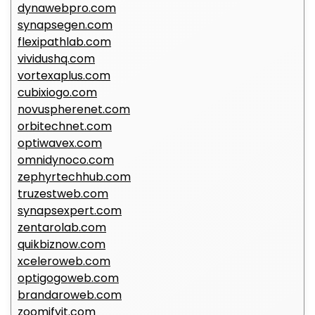
dynawebpro.com
synapsegen.com
flexipathlab.com
vividushq.com
vortexaplus.com
cubixiogo.com
novuspherenet.com
orbitechnet.com
optiwavex.com
omnidynoco.com
zephyrtechhub.com
truzestweb.com
synapsexpert.com
zentarolab.com
quikbiznow.com
xceleroweb.com
optigogoweb.com
brandaroweb.com
zoomifyit.com