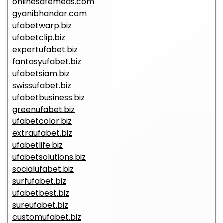
onlinesafemeds.com
gyanibhandar.com
ufabetwarp.biz
ufabetclip.biz
expertufabet.biz
fantasyufabet.biz
ufabetsiam.biz
swissufabet.biz
ufabetbusiness.biz
greenufabet.biz
ufabetcolor.biz
extraufabet.biz
ufabetlife.biz
ufabetsolutions.biz
socialufabet.biz
surfufabet.biz
ufabetbest.biz
sureufabet.biz
customufabet.biz