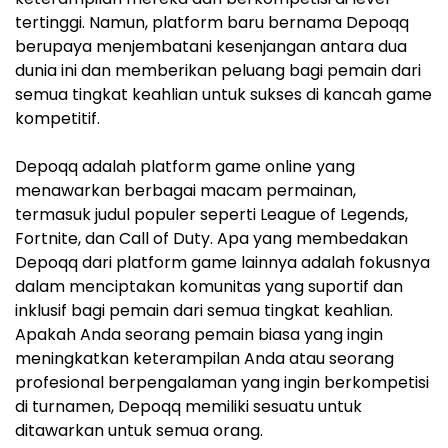
tertinggi. Namun, platform baru bernama Depoqq
berupaya menjembatani kesenjangan antara dua
dunia ini dan memberikan peluang bagi pemain dari
semua tingkat keahlian untuk sukses di kancah game
kompetitif.
Depoqq adalah platform game online yang
menawarkan berbagai macam permainan,
termasuk judul populer seperti League of Legends,
Fortnite, dan Call of Duty. Apa yang membedakan
Depoqq dari platform game lainnya adalah fokusnya
dalam menciptakan komunitas yang suportif dan
inklusif bagi pemain dari semua tingkat keahlian.
Apakah Anda seorang pemain biasa yang ingin
meningkatkan keterampilan Anda atau seorang
profesional berpengalaman yang ingin berkompetisi
di turnamen, Depoqq memiliki sesuatu untuk
ditawarkan untuk semua orang.