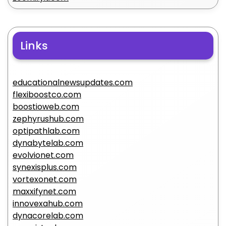
Links
educationalnewsupdates.com
flexiboostco.com
boostioweb.com
zephyrushub.com
optipathlab.com
dynabytelab.com
evolvionet.com
synexisplus.com
vortexonet.com
maxxifynet.com
innovexahub.com
dynacorelab.com