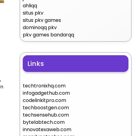
ahliqq
situs pkv
situs pkv games
dominoqq pkv
pkv games bandarqq
Links
,
techtronixhq.com
an
infogadgethub.com
codelinkitpro.com
techboostgen.com
techsensehub.com
,
bytelabtech.com
innovatexaweb.com