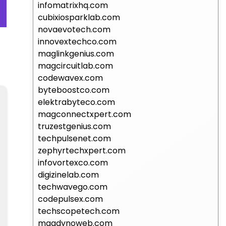
infomatrixhq.com
cubixiosparklab.com
novaevotech.com
innovextechco.com
maglinkgenius.com
magcircuitlab.com
codewavex.com
byteboostco.com
elektrabyteco.com
magconnectxpert.com
truzestgenius.com
techpulsenet.com
zephyrtechxpert.com
infovortexco.com
digizinelab.com
techwavego.com
codepulsex.com
techscopetech.com
magdynoweb.com