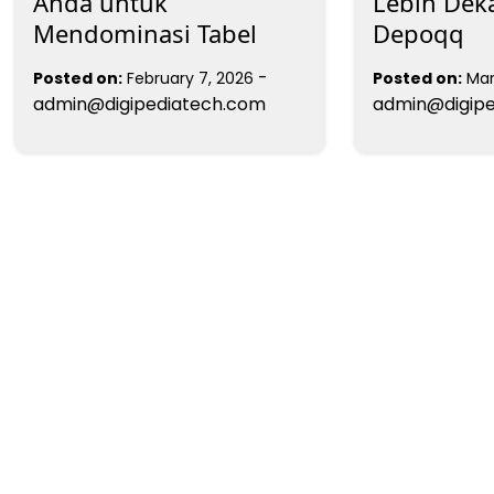
Anda untuk
Lebih Dek
Mendominasi Tabel
Depoqq
-
Posted on:
February 7, 2026
Posted on:
Mar
admin@digipediatech.com
admin@digipe