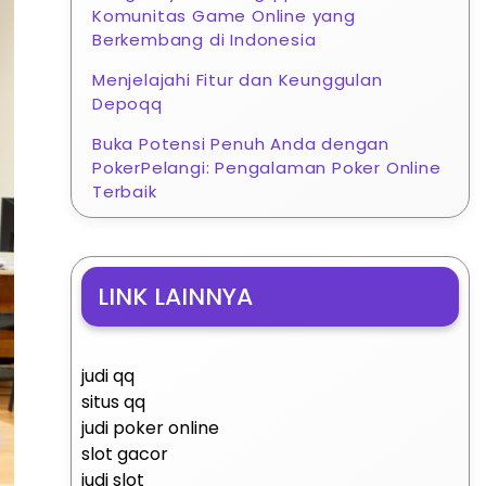
Komunitas Game Online yang
Berkembang di Indonesia
Menjelajahi Fitur dan Keunggulan
Depoqq
Buka Potensi Penuh Anda dengan
PokerPelangi: Pengalaman Poker Online
Terbaik
LINK LAINNYA
judi qq
situs qq
judi poker online
slot gacor
judi slot