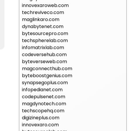
innovexaroweb.com
techreviveco.com
maglinkaro.com
dynabytenet.com
bytesourcepro.com
techspherelab.com
infomatrixlab.com
codeversehub.com
byteverseweb.com
magconnecthub.com
byteboostgenius.com
synapsegoplus.com
infopedianet.com
codepulsenet.com
magdynotech.com
techscopehq.com
digizineplus.com
innovexaro.com