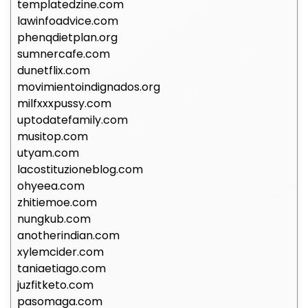
templatedzine.com
lawinfoadvice.com
phenqdietplan.org
sumnercafe.com
dunetflix.com
movimientoindignados.org
milfxxxpussy.com
uptodatefamily.com
musitop.com
utyam.com
lacostituzioneblog.com
ohyeea.com
zhitiemoe.com
nungkub.com
anotherindian.com
xylemcider.com
taniaetiago.com
juzfitketo.com
pasomaga.com