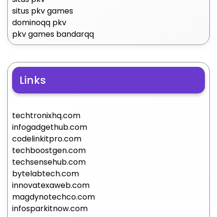
situs pkv games
dominoqq pkv
pkv games bandarqq
Links
techtronixhq.com
infogadgethub.com
codelinkitpro.com
techboostgen.com
techsensehub.com
bytelabtech.com
innovatexaweb.com
magdynotechco.com
infosparkitnow.com