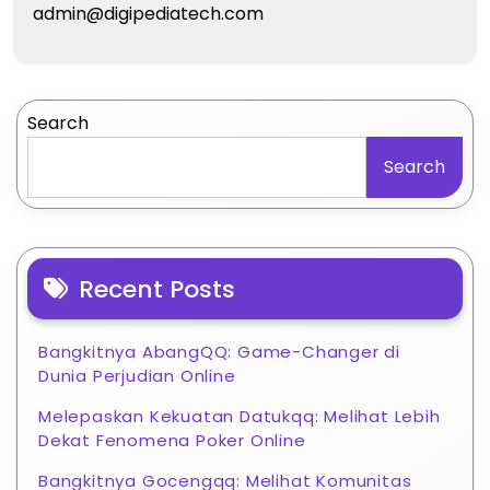
admin@digipediatech.com
Search
Search
Recent Posts
Bangkitnya AbangQQ: Game-Changer di
Dunia Perjudian Online
Melepaskan Kekuatan Datukqq: Melihat Lebih
Dekat Fenomena Poker Online
Bangkitnya Gocengqq: Melihat Komunitas