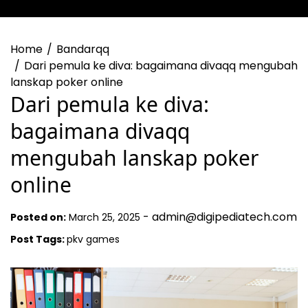
Home
Bandarqq
Dari pemula ke diva: bagaimana divaqq mengubah
lanskap poker online
Dari pemula ke diva:
bagaimana divaqq
mengubah lanskap poker
online
-
admin@digipediatech.com
Posted on:
March 25, 2025
Post Tags:
pkv games