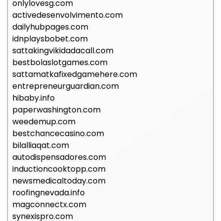
onlylovesg.com
activedesenvolvimento.com
dailyhubpages.com
idnplaysbobet.com
sattakingvikidadacall.com
bestbolaslotgames.com
sattamatkafixedgamehere.com
entrepreneurguardian.com
hibaby.info
paperwashington.com
weedemup.com
bestchancecasino.com
bilalliaqat.com
autodispensadores.com
inductioncooktopp.com
newsmedicaltoday.com
roofingnevada.info
magconnectx.com
synexispro.com