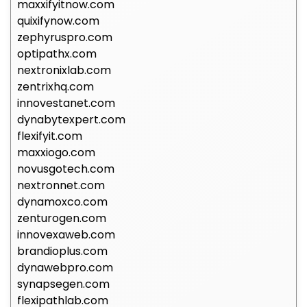
maxxifyitnow.com
quixifynow.com
zephyruspro.com
optipathx.com
nextronixlab.com
zentrixhq.com
innovestanet.com
dynabytexpert.com
flexifyit.com
maxxiogo.com
novusgotech.com
nextronnet.com
dynamoxco.com
zenturogen.com
innovexaweb.com
brandioplus.com
dynawebpro.com
synapsegen.com
flexipathlab.com