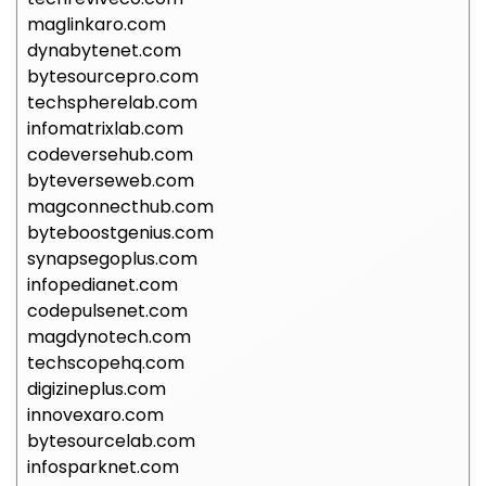
maglinkaro.com
dynabytenet.com
bytesourcepro.com
techspherelab.com
infomatrixlab.com
codeversehub.com
byteverseweb.com
magconnecthub.com
byteboostgenius.com
synapsegoplus.com
infopedianet.com
codepulsenet.com
magdynotech.com
techscopehq.com
digizineplus.com
innovexaro.com
bytesourcelab.com
infosparknet.com