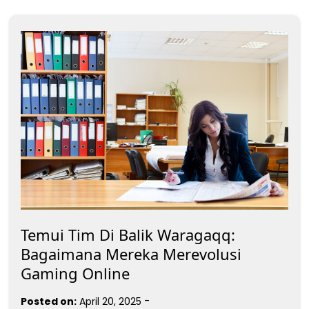
Temui Tim Di Balik Waragaqq:
Bagaimana Mereka Merevolusi
Gaming Online
-
Posted on:
April 20, 2025