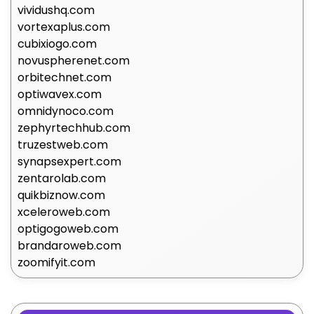
vividushq.com
vortexaplus.com
cubixiogo.com
novuspherenet.com
orbitechnet.com
optiwavex.com
omnidynoco.com
zephyrtechhub.com
truzestweb.com
synapsexpert.com
zentarolab.com
quikbiznow.com
xceleroweb.com
optigogoweb.com
brandaroweb.com
zoomifyit.com