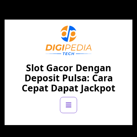
Skip
to
content
Slot Gacor Dengan
Deposit Pulsa: Cara
Cepat Dapat Jackpot
Primary
Menu