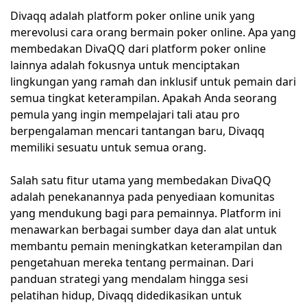
Divaqq adalah platform poker online unik yang
merevolusi cara orang bermain poker online. Apa yang
membedakan DivaQQ dari platform poker online
lainnya adalah fokusnya untuk menciptakan
lingkungan yang ramah dan inklusif untuk pemain dari
semua tingkat keterampilan. Apakah Anda seorang
pemula yang ingin mempelajari tali atau pro
berpengalaman mencari tantangan baru, Divaqq
memiliki sesuatu untuk semua orang.
Salah satu fitur utama yang membedakan DivaQQ
adalah penekanannya pada penyediaan komunitas
yang mendukung bagi para pemainnya. Platform ini
menawarkan berbagai sumber daya dan alat untuk
membantu pemain meningkatkan keterampilan dan
pengetahuan mereka tentang permainan. Dari
panduan strategi yang mendalam hingga sesi
pelatihan hidup, Divaqq didedikasikan untuk