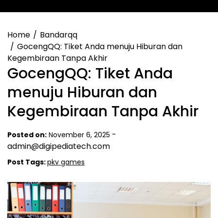
Home
Bandarqq
GocengQQ: Tiket Anda menuju Hiburan dan
Kegembiraan Tanpa Akhir
GocengQQ: Tiket Anda
menuju Hiburan dan
Kegembiraan Tanpa Akhir
-
Posted on:
November 6, 2025
admin@digipediatech.com
Post Tags:
pkv games