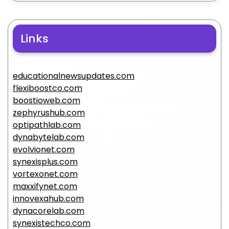
Links
educationalnewsupdates.com
flexiboostco.com
boostioweb.com
zephyrushub.com
optipathlab.com
dynabytelab.com
evolvionet.com
synexisplus.com
vortexonet.com
maxxifynet.com
innovexahub.com
dynacorelab.com
synexistechco.com