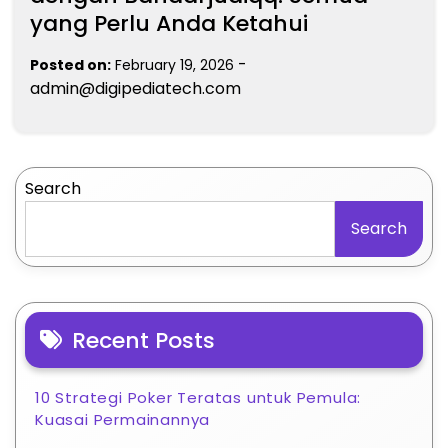
yang Perlu Anda Ketahui
-
Posted on:
February 19, 2026
admin@digipediatech.com
Search
Search
Recent Posts
10 Strategi Poker Teratas untuk Pemula:
Kuasai Permainannya