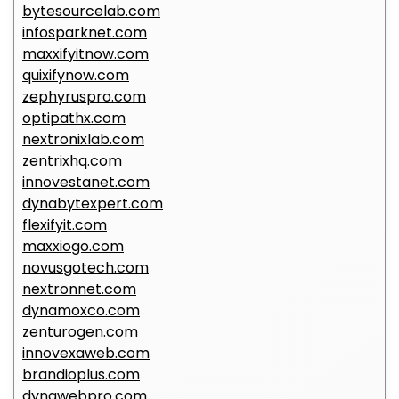
bytesourcelab.com
infosparknet.com
maxxifyitnow.com
quixifynow.com
zephyruspro.com
optipathx.com
nextronixlab.com
zentrixhq.com
innovestanet.com
dynabytexpert.com
flexifyit.com
maxxiogo.com
novusgotech.com
nextronnet.com
dynamoxco.com
zenturogen.com
innovexaweb.com
brandioplus.com
dynawebpro.com