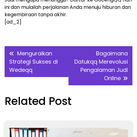
ini dan mulailah perjalanan Anda menuju hiburan dan
kegembiraan tanpa akhir.
[ad_2]
Post
Menguraikan
Bagaimana
navigation
Strategi Sukses di
Datukqq Merevolusi
Wedeqq
Pengalaman Judi
Online
Related Post