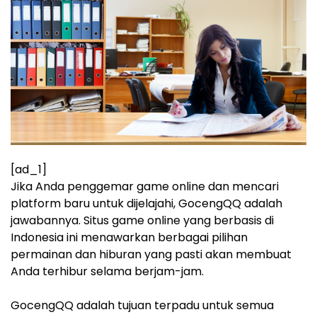
[ad_1]
Jika Anda penggemar game online dan mencari
platform baru untuk dijelajahi, GocengQQ adalah
jawabannya. Situs game online yang berbasis di
Indonesia ini menawarkan berbagai pilihan
permainan dan hiburan yang pasti akan membuat
Anda terhibur selama berjam-jam.
GocengQQ adalah tujuan terpadu untuk semua