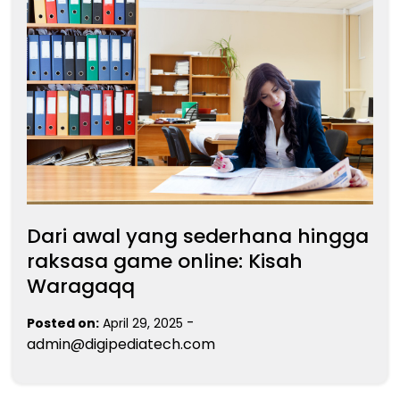
Dari awal yang sederhana hingga
raksasa game online: Kisah
Waragaqq
-
Posted on:
April 29, 2025
admin@digipediatech.com