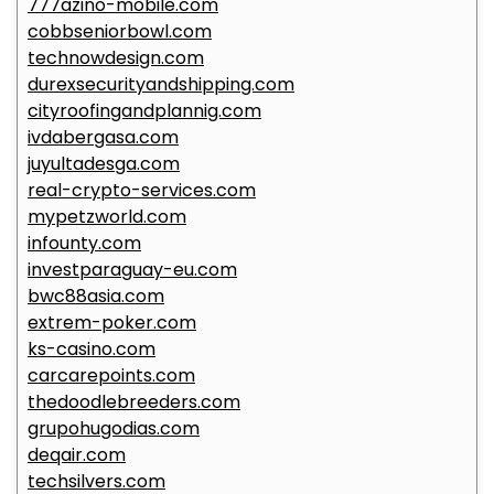
777azino-mobile.com
cobbseniorbowl.com
technowdesign.com
durexsecurityandshipping.com
cityroofingandplannig.com
ivdabergasa.com
juyultadesga.com
real-crypto-services.com
mypetzworld.com
infounty.com
investparaguay-eu.com
bwc88asia.com
extrem-poker.com
ks-casino.com
carcarepoints.com
thedoodlebreeders.com
grupohugodias.com
deqair.com
techsilvers.com