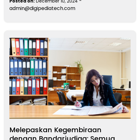
-
Posted on:
December 10, 2024
admin@digipediatech.com
Melepaskan Kegembiraan
dengan Bandarjudiqq: Semua