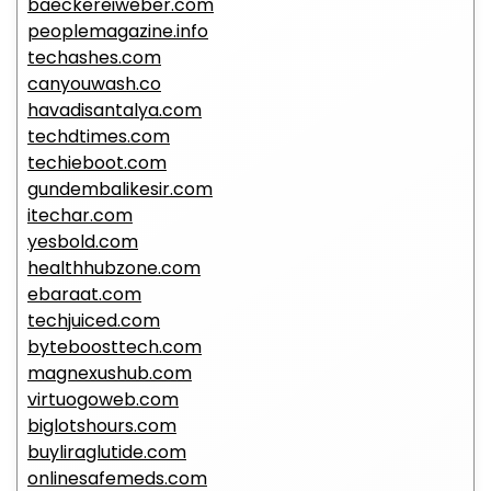
baeckereiweber.com
peoplemagazine.info
techashes.com
canyouwash.co
havadisantalya.com
techdtimes.com
techieboot.com
gundembalikesir.com
itechar.com
yesbold.com
healthhubzone.com
ebaraat.com
techjuiced.com
byteboosttech.com
magnexushub.com
virtuogoweb.com
biglotshours.com
buyliraglutide.com
onlinesafemeds.com