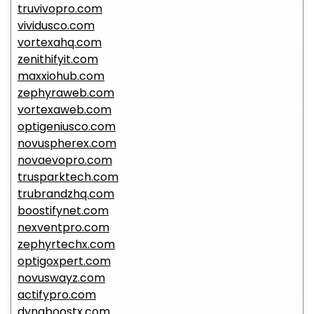
truvivopro.com
vividusco.com
vortexahq.com
zenithifyit.com
maxxiohub.com
zephyraweb.com
vortexaweb.com
optigeniusco.com
novuspherex.com
novaevopro.com
trusparktech.com
trubrandzhq.com
boostifynet.com
nexventpro.com
zephyrtechx.com
optigoxpert.com
novuswayz.com
actifypro.com
dynaboostx.com