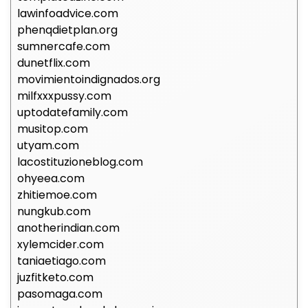
lawinfoadvice.com
phenqdietplan.org
sumnercafe.com
dunetflix.com
movimientoindignados.org
milfxxxpussy.com
uptodatefamily.com
musitop.com
utyam.com
lacostituzioneblog.com
ohyeea.com
zhitiemoe.com
nungkub.com
anotherindian.com
xylemcider.com
taniaetiago.com
juzfitketo.com
pasomaga.com