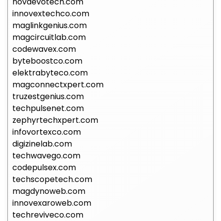
novaevotech.com
innovextechco.com
maglinkgenius.com
magcircuitlab.com
codewavex.com
byteboostco.com
elektrabyteco.com
magconnectxpert.com
truzestgenius.com
techpulsenet.com
zephyrtechxpert.com
infovortexco.com
digizinelab.com
techwavego.com
codepulsex.com
techscopetech.com
magdynoweb.com
innovexaroweb.com
techreviveco.com