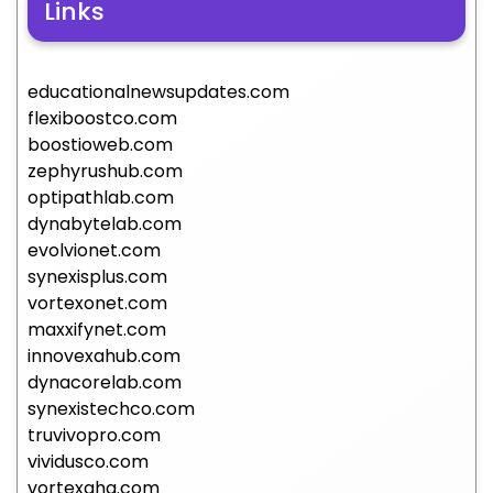
Links
educationalnewsupdates.com
flexiboostco.com
boostioweb.com
zephyrushub.com
optipathlab.com
dynabytelab.com
evolvionet.com
synexisplus.com
vortexonet.com
maxxifynet.com
innovexahub.com
dynacorelab.com
synexistechco.com
truvivopro.com
vividusco.com
vortexahq.com