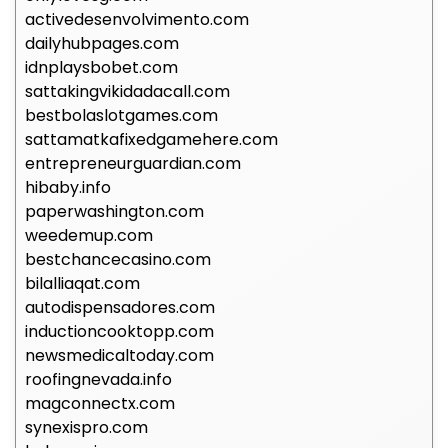
activedesenvolvimento.com
dailyhubpages.com
idnplaysbobet.com
sattakingvikidadacall.com
bestbolaslotgames.com
sattamatkafixedgamehere.com
entrepreneurguardian.com
hibaby.info
paperwashington.com
weedemup.com
bestchancecasino.com
bilalliaqat.com
autodispensadores.com
inductioncooktopp.com
newsmedicaltoday.com
roofingnevada.info
magconnectx.com
synexispro.com