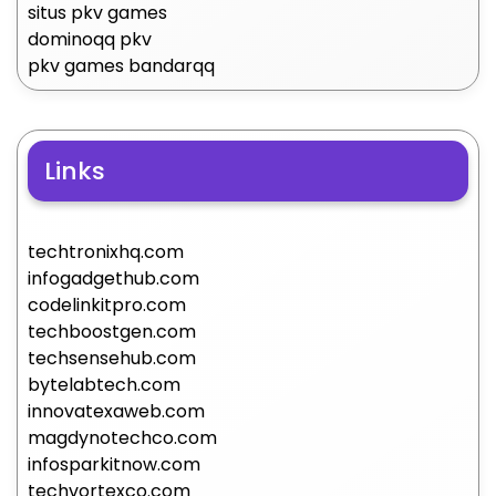
situs pkv games
dominoqq pkv
pkv games bandarqq
Links
techtronixhq.com
infogadgethub.com
codelinkitpro.com
techboostgen.com
techsensehub.com
bytelabtech.com
innovatexaweb.com
magdynotechco.com
infosparkitnow.com
techvortexco.com