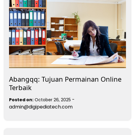
Abangqq: Tujuan Permainan Online
Terbaik
-
Posted on:
October 26, 2025
admin@digipediatech.com