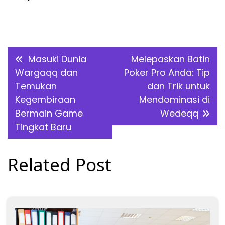
Post
Masuki Dunia
Melepaskan Batin
navigation
Wargaqq dan
Poker Pro Anda: Tip
Temukan
dan Trik untuk
Kegembiraan
Mendominasi di
Bermain Game
Wedeqq
Tingkat Baru
Related Post