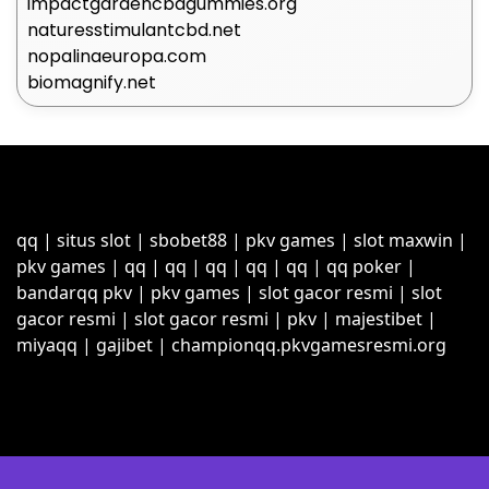
impactgardencbdgummies.org
naturesstimulantcbd.net
nopalinaeuropa.com
biomagnify.net
qq
|
situs slot
|
sbobet88
|
pkv games
|
slot maxwin
|
pkv games
|
qq
|
qq
|
qq
|
qq
|
qq
|
qq poker
|
bandarqq pkv
|
pkv games
|
slot gacor resmi
|
slot
gacor resmi
|
slot gacor resmi
|
pkv
|
majestibet
|
miyaqq
|
gajibet
|
championqq.pkvgamesresmi.org