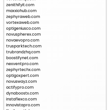
zenithifyit.com
maxxiohub.com
zephyraweb.com
vortexaweb.com
optigeniusco.com
novuspherex.com
novaevopro.com
trusparktech.com
trubrandzhq.com
boostifynet.com
nexventpro.com
zephyrtechx.com
optigoxpert.com
novuswayz.com
actifypro.com
dynaboostx.com
instaflexco.com
innovistapro.com