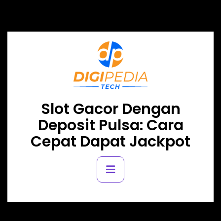
Skip
to
content
Slot Gacor Dengan
Deposit Pulsa: Cara
Cepat Dapat Jackpot
Primary
Menu