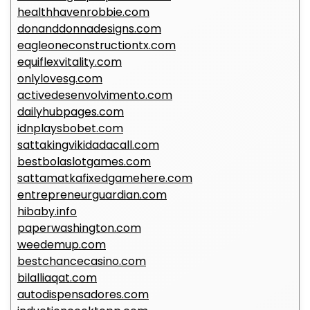
healthhavenrobbie.com
donanddonnadesigns.com
eagleoneconstructiontx.com
equiflexvitality.com
onlylovesg.com
activedesenvolvimento.com
dailyhubpages.com
idnplaysbobet.com
sattakingvikidadacall.com
bestbolaslotgames.com
sattamatkafixedgamehere.com
entrepreneurguardian.com
hibaby.info
paperwashington.com
weedemup.com
bestchancecasino.com
bilalliaqat.com
autodispensadores.com