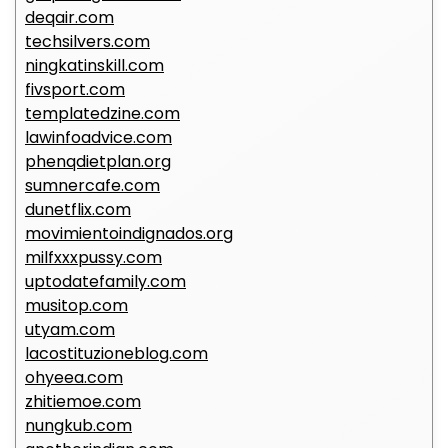
deqair.com
techsilvers.com
ningkatinskill.com
fivsport.com
templatedzine.com
lawinfoadvice.com
phenqdietplan.org
sumnercafe.com
dunetflix.com
movimientoindignados.org
milfxxxpussy.com
uptodatefamily.com
musitop.com
utyam.com
lacostituzioneblog.com
ohyeea.com
zhitiemoe.com
nungkub.com