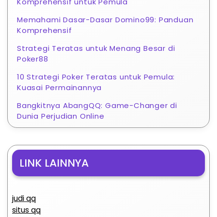
Komprehensif untuk Pemula
Memahami Dasar-Dasar Domino99: Panduan
Komprehensif
Strategi Teratas untuk Menang Besar di
Poker88
10 Strategi Poker Teratas untuk Pemula:
Kuasai Permainannya
Bangkitnya AbangQQ: Game-Changer di
Dunia Perjudian Online
LINK LAINNYA
judi qq
situs qq