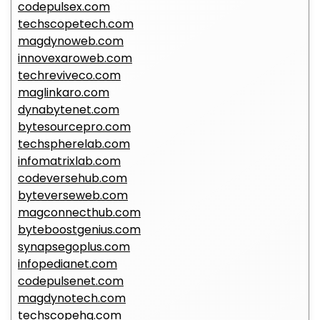
codepulsex.com
techscopetech.com
magdynoweb.com
innovexaroweb.com
techreviveco.com
maglinkaro.com
dynabytenet.com
bytesourcepro.com
techspherelab.com
infomatrixlab.com
codeversehub.com
byteverseweb.com
magconnecthub.com
byteboostgenius.com
synapsegoplus.com
infopedianet.com
codepulsenet.com
magdynotech.com
techscopehq.com