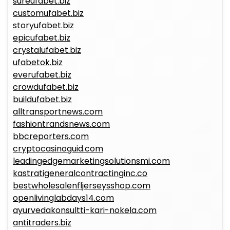
sureufabet.biz
customufabet.biz
storyufabet.biz
epicufabet.biz
crystalufabet.biz
ufabetok.biz
everufabet.biz
crowdufabet.biz
buildufabet.biz
alltransportnews.com
fashiontrandsnews.com
bbcreporters.com
cryptocasinoguid.com
leadingedgemarketingsolutionsmi.com
kastratigeneralcontractinginc.co
bestwholesalenfljerseysshop.com
openlivinglabdays14.com
ayurvedakonsultti-kari-nokela.com
antitraders.biz