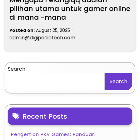
pilihan utama untuk gamer online
di mana -mana
-
Posted on:
August 25, 2025
admin@digipediatech.com
Search
Search
Recent Posts
Pengertian PKV Games: Panduan