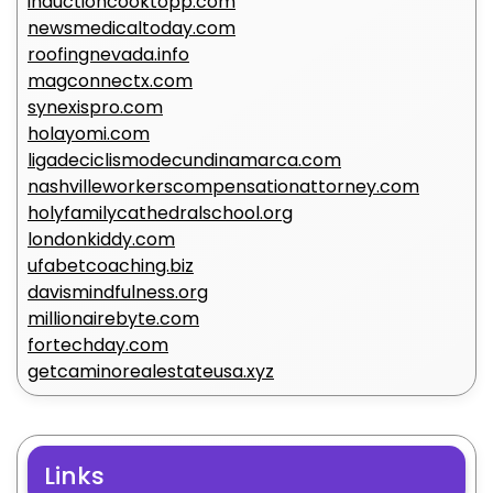
inductioncooktopp.com
newsmedicaltoday.com
roofingnevada.info
magconnectx.com
synexispro.com
holayomi.com
ligadeciclismodecundinamarca.com
nashvilleworkerscompensationattorney.com
holyfamilycathedralschool.org
londonkiddy.com
ufabetcoaching.biz
davismindfulness.org
millionairebyte.com
fortechday.com
getcaminorealestateusa.xyz
Links