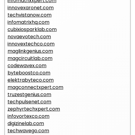
infomatrixxpert.com
innovexaronet.com
techvistanow.com
infomatrixhq.com
cubixiosparklab.com
novaevotech.com
innovextechco.com
maglinkgenius.com
magcircuitlab.com
codewavex.com
byteboostco.com
elektrabyteco.com
magconnectxpert.com
truzestgenius.com
techpulsenet.com
zephyrtechxpert.com
infovortexco.com
digizinelab.com
techwavego.com