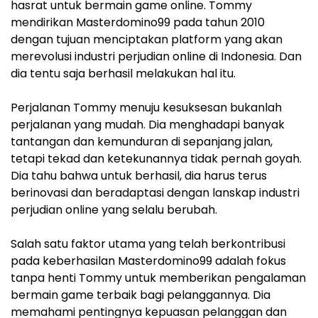
hasrat untuk bermain game online. Tommy
mendirikan Masterdomino99 pada tahun 2010
dengan tujuan menciptakan platform yang akan
merevolusi industri perjudian online di Indonesia. Dan
dia tentu saja berhasil melakukan hal itu.
Perjalanan Tommy menuju kesuksesan bukanlah
perjalanan yang mudah. Dia menghadapi banyak
tantangan dan kemunduran di sepanjang jalan,
tetapi tekad dan ketekunannya tidak pernah goyah.
Dia tahu bahwa untuk berhasil, dia harus terus
berinovasi dan beradaptasi dengan lanskap industri
perjudian online yang selalu berubah.
Salah satu faktor utama yang telah berkontribusi
pada keberhasilan Masterdomino99 adalah fokus
tanpa henti Tommy untuk memberikan pengalaman
bermain game terbaik bagi pelanggannya. Dia
memahami pentingnya kepuasan pelanggan dan