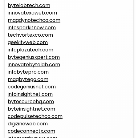
bytelabtech.com
innovatexaweb.com
magdynotechco.com
infosparkitnow.com
techvortexco.com
geekifyweb.com
infoplazatech.com
bytegeniusxpert.com
innovatebytelab.com
infobytepro.com
magbytego.com
codegeniusnet.com
infoinsightnet.com
bytesourcehq.com
byteinsightnet.com
codepulsetechco.com
digizineweb.com
codeconnectx.com