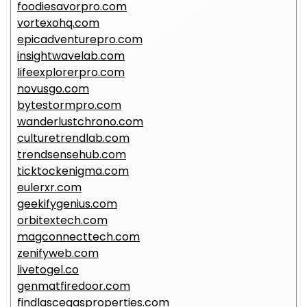
foodiesavorpro.com
vortexohq.com
epicadventurepro.com
insightwavelab.com
lifeexplorerpro.com
novusgo.com
bytestormpro.com
wanderlustchrono.com
culturetrendlab.com
trendsensehub.com
ticktockenigma.com
eulerxr.com
geekifygenius.com
orbitextech.com
magconnecttech.com
zenifyweb.com
livetogel.co
genmatfiredoor.com
findlascegasproperties.com