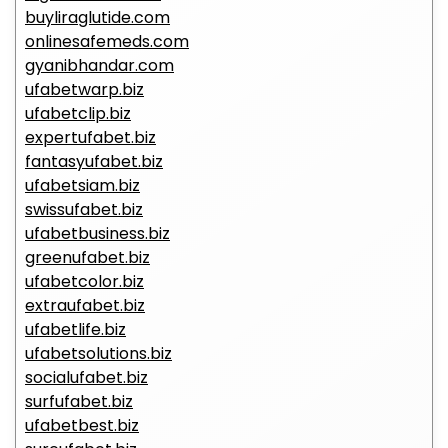
buyliraglutide.com
onlinesafemeds.com
gyanibhandar.com
ufabetwarp.biz
ufabetclip.biz
expertufabet.biz
fantasyufabet.biz
ufabetsiam.biz
swissufabet.biz
ufabetbusiness.biz
greenufabet.biz
ufabetcolor.biz
extraufabet.biz
ufabetlife.biz
ufabetsolutions.biz
socialufabet.biz
surfufabet.biz
ufabetbest.biz