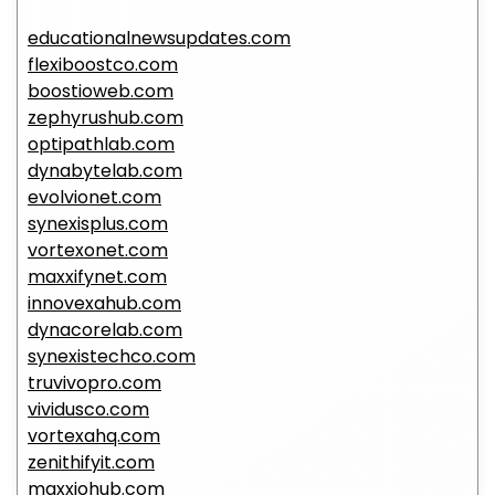
educationalnewsupdates.com
flexiboostco.com
boostioweb.com
zephyrushub.com
optipathlab.com
dynabytelab.com
evolvionet.com
synexisplus.com
vortexonet.com
maxxifynet.com
innovexahub.com
dynacorelab.com
synexistechco.com
truvivopro.com
vividusco.com
vortexahq.com
zenithifyit.com
maxxiohub.com