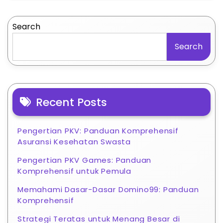
Search
Search
Recent Posts
Pengertian PKV: Panduan Komprehensif
Asuransi Kesehatan Swasta
Pengertian PKV Games: Panduan
Komprehensif untuk Pemula
Memahami Dasar-Dasar Domino99: Panduan
Komprehensif
Strategi Teratas untuk Menang Besar di