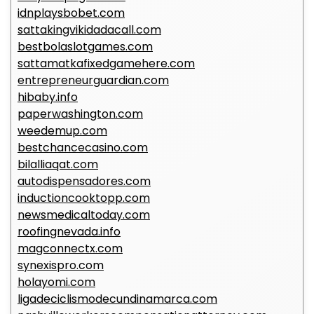
idnplaysbobet.com
sattakingvikidadacall.com
bestbolaslotgames.com
sattamatkafixedgamehere.com
entrepreneurguardian.com
hibaby.info
paperwashington.com
weedemup.com
bestchancecasino.com
bilalliaqat.com
autodispensadores.com
inductioncooktopp.com
newsmedicaltoday.com
roofingnevada.info
magconnectx.com
synexispro.com
holayomi.com
ligadeciclismodecundinamarca.com