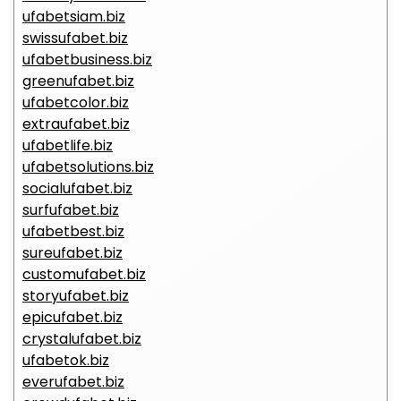
ufabetsiam.biz
swissufabet.biz
ufabetbusiness.biz
greenufabet.biz
ufabetcolor.biz
extraufabet.biz
ufabetlife.biz
ufabetsolutions.biz
socialufabet.biz
surfufabet.biz
ufabetbest.biz
sureufabet.biz
customufabet.biz
storyufabet.biz
epicufabet.biz
crystalufabet.biz
ufabetok.biz
everufabet.biz