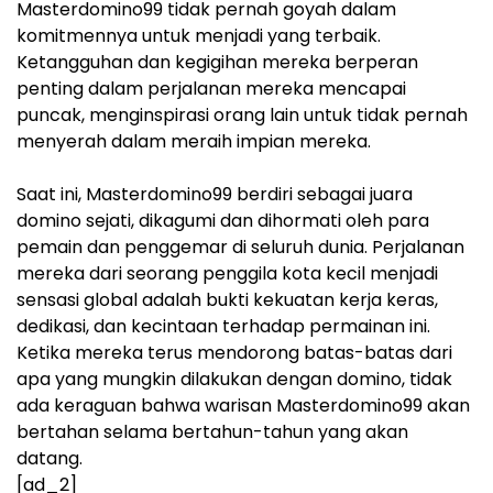
Masterdomino99 tidak pernah goyah dalam
komitmennya untuk menjadi yang terbaik.
Ketangguhan dan kegigihan mereka berperan
penting dalam perjalanan mereka mencapai
puncak, menginspirasi orang lain untuk tidak pernah
menyerah dalam meraih impian mereka.
Saat ini, Masterdomino99 berdiri sebagai juara
domino sejati, dikagumi dan dihormati oleh para
pemain dan penggemar di seluruh dunia. Perjalanan
mereka dari seorang penggila kota kecil menjadi
sensasi global adalah bukti kekuatan kerja keras,
dedikasi, dan kecintaan terhadap permainan ini.
Ketika mereka terus mendorong batas-batas dari
apa yang mungkin dilakukan dengan domino, tidak
ada keraguan bahwa warisan Masterdomino99 akan
bertahan selama bertahun-tahun yang akan
datang.
[ad_2]