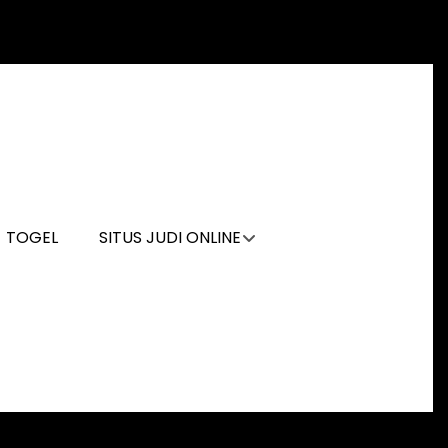
TOGEL
SITUS JUDI ONLINE