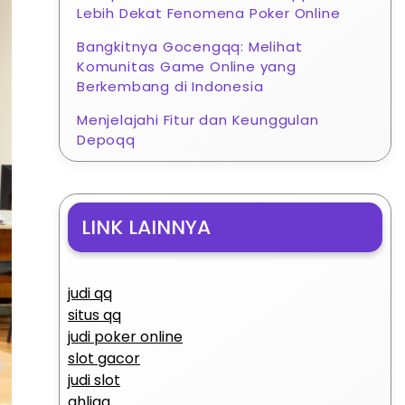
Lebih Dekat Fenomena Poker Online
Bangkitnya Gocengqq: Melihat
Komunitas Game Online yang
Berkembang di Indonesia
Menjelajahi Fitur dan Keunggulan
Depoqq
LINK LAINNYA
judi qq
situs qq
judi poker online
slot gacor
judi slot
ahliqq