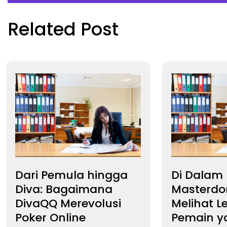
Related Post
Dari Pemula hingga
Di Dalam
Diva: Bagaimana
Masterdo
DivaQQ Merevolusi
Melihat L
Poker Online
Pemain y