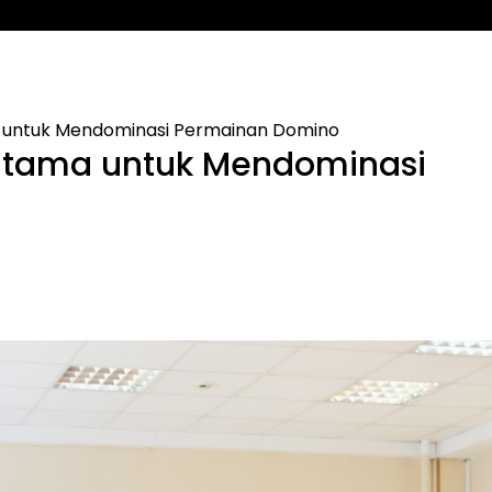
 untuk Mendominasi Permainan Domino
Utama untuk Mendominasi