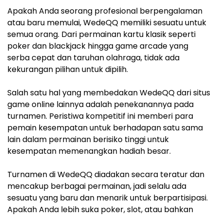
Apakah Anda seorang profesional berpengalaman
atau baru memulai, WedeQQ memiliki sesuatu untuk
semua orang. Dari permainan kartu klasik seperti
poker dan blackjack hingga game arcade yang
serba cepat dan taruhan olahraga, tidak ada
kekurangan pilihan untuk dipilih.
Salah satu hal yang membedakan WedeQQ dari situs
game online lainnya adalah penekanannya pada
turnamen. Peristiwa kompetitif ini memberi para
pemain kesempatan untuk berhadapan satu sama
lain dalam permainan berisiko tinggi untuk
kesempatan memenangkan hadiah besar.
Turnamen di WedeQQ diadakan secara teratur dan
mencakup berbagai permainan, jadi selalu ada
sesuatu yang baru dan menarik untuk berpartisipasi.
Apakah Anda lebih suka poker, slot, atau bahkan