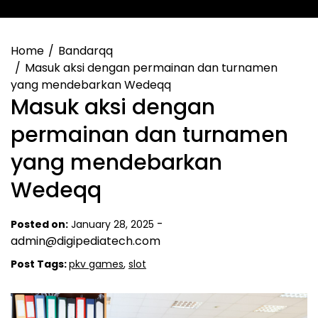
Home
Bandarqq
Masuk aksi dengan permainan dan turnamen
yang mendebarkan Wedeqq
Masuk aksi dengan
permainan dan turnamen
yang mendebarkan
Wedeqq
-
Posted on:
January 28, 2025
admin@digipediatech.com
Post Tags:
pkv games
,
slot