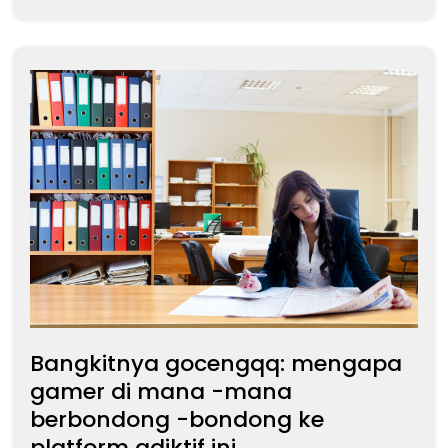
Bangkitnya gocengqq: mengapa
gamer di mana -mana
berbondong -bondong ke
platform adiktif ini