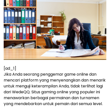
[ad_1]
Jika Anda seorang penggemar game online dan
mencari platform yang menyenangkan dan menarik
untuk menguji keterampilan Anda, tidak terlihat lagi
dari WedeQQ. Situs gaming online yang populer ini
menawarkan berbagai permainan dan turnamen
yang mendebarkan untuk pemain dari semua level.