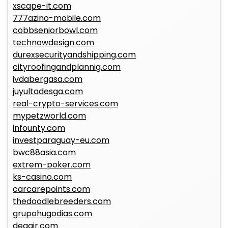
xscape-it.com
777azino-mobile.com
cobbseniorbowl.com
technowdesign.com
durexsecurityandshipping.com
cityroofingandplannig.com
ivdabergasa.com
juyultadesga.com
real-crypto-services.com
mypetzworld.com
infounty.com
investparaguay-eu.com
bwc88asia.com
extrem-poker.com
ks-casino.com
carcarepoints.com
thedoodlebreeders.com
grupohugodias.com
deqair.com