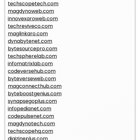
techscopetech.com
magdynoweb.com
innovexaroweb.com
techreviveco.com
maglinkaro.com
dynabytenet.com
bytesourcepro.com
techspherelab.com
infomatrixlab.com
codeversehub.com
byteverseweb.com
magconnecthub.com
byteboostgenius.com
synapsegoplus.com
infopedianet.com
codepulsenet.com
magdynotech.com
techscopehq.com
digizineplus.com