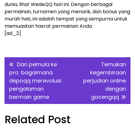
dunia, lihat WedeQQ hari ini. Dengan berbagai
permainan, turnamen yang menarik, dan bonus yang
murah hati, ini adalah tempat yang sempurna untuk
memuaskan hasrat permainan Anda.
[ad_2]
Post
Dari pemula ke
Temukan
navigation
pro: bagaimana
kegembiraan
depoqq merevolusi
perjudian online
pengalaman
dengan
bermain game
gocengqq
Related Post