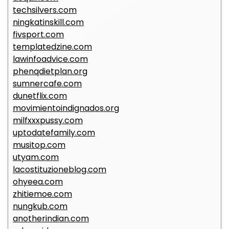
techsilvers.com
ningkatinskill.com
fivsport.com
templatedzine.com
lawinfoadvice.com
phenqdietplan.org
sumnercafe.com
dunetflix.com
movimientoindignados.org
milfxxxpussy.com
uptodatefamily.com
musitop.com
utyam.com
lacostituzioneblog.com
ohyeea.com
zhitiemoe.com
nungkub.com
anotherindian.com