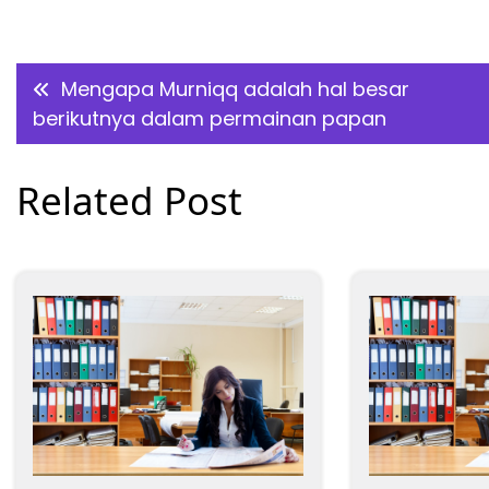
Post
Mengapa Murniqq adalah hal besar
berikutnya dalam permainan papan
navigation
Related Post