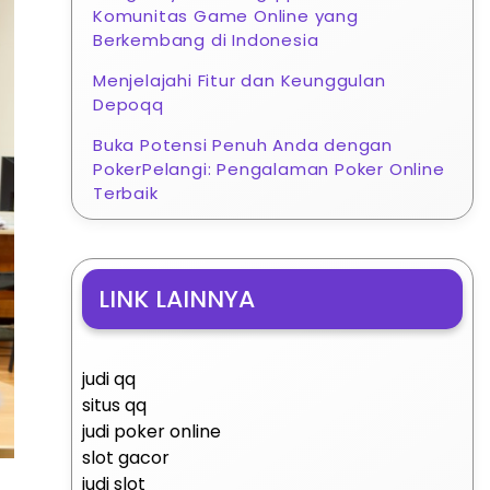
Komunitas Game Online yang
Berkembang di Indonesia
Menjelajahi Fitur dan Keunggulan
Depoqq
Buka Potensi Penuh Anda dengan
PokerPelangi: Pengalaman Poker Online
Terbaik
LINK LAINNYA
judi qq
situs qq
judi poker online
slot gacor
judi slot