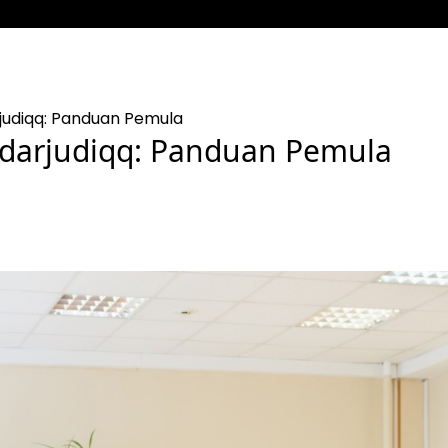
udiqq: Panduan Pemula
darjudiqq: Panduan Pemula