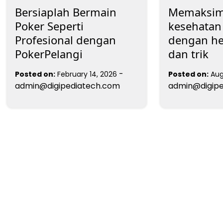
Bersiaplah Bermain
Memaksim
Poker Seperti
kesehatan
Profesional dengan
dengan he
PokerPelangi
dan trik
-
Posted on:
February 14, 2026
Posted on:
Aug
admin@digipediatech.com
admin@digipe