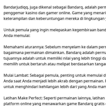
Bandarjudiqq, juga dikenal sebagai Bandarq, adalah per
penggemar kasino dan gamer online. Game yang menari
keterampilan dan keberuntungan mereka di lingkungan
Untuk pemula yang ingin melepaskan kegembiraan band
Anda memulai:
Memahami aturannya: Sebelum menyelam ke dalam perm
bagaimana permainan dimainkan. Bandarq adalah perma
tujuannya adalah untuk memiliki nilai yang lebih tinggi 
memilih untuk bertaruh atau melipat berdasarkan tanga
Mulai Lambat: Sebagai pemula, penting untuk memulai 
Anda saat Anda menjadi lebih akrab dengan permainan. P
untuk menghindari kehilangan lebih dari yang Anda ma
Latihan Make Perfect: Seperti permainan lainnya, latih
platform online yang menawarkan game Bandarq gratis 