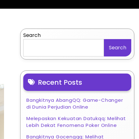
Search
Search
Recent Posts
Bangkitnya AbangQQ: Game-Changer
di Dunia Perjudian Online
Melepaskan Kekuatan Datukqq: Melihat
Lebih Dekat Fenomena Poker Online
Bangkitnya Gocengqq: Melihat