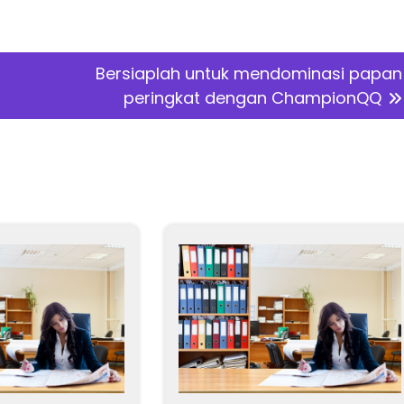
Bersiaplah untuk mendominasi papan
peringkat dengan ChampionQQ