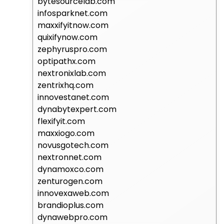
bytesourcelab.com
infosparknet.com
maxxifyitnow.com
quixifynow.com
zephyruspro.com
optipathx.com
nextronixlab.com
zentrixhq.com
innovestanet.com
dynabytexpert.com
flexifyit.com
maxxiogo.com
novusgotech.com
nextronnet.com
dynamoxco.com
zenturogen.com
innovexaweb.com
brandioplus.com
dynawebpro.com