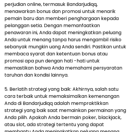
perjudian online, termasuk Bandarjudiqq,
menawarkan bonus dan promosi untuk menarik
pemain baru dan memberi penghargaan kepada
pelanggan setia. Dengan memanfaatkan
penawaran ini, Anda dapat meningkatkan peluang
Anda untuk menang tanpa harus mengambil risiko
sebanyak mungkin uang Anda sendiri. Pastikan untuk
membaca syarat dan ketentuan bonus atau
promosi apa pun dengan hati -hati untuk
memastikan bahwa Anda memahami persyaratan
taruhan dan kondisi lainnya.
5. Berlatih strategi yang baik: Akhirnya, salah satu
cara terbaik untuk memaksimalkan kemenangan
Anda di Bandarjudiqq adalah mempraktikkan
strategi yang baik saat memainkan permainan yang
Anda pilih. Apakah Anda bermain poker, blackjack,
atau slot, ada strategi tertentu yang dapat
membantu Anda meningkatkan peluang menang.