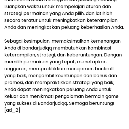
Luangkan waktu untuk mempelajari aturan dan
strategi permainan yang Anda pilih, dan latihlah
secara teratur untuk meningkatkan keterampilan
Anda dan meningkatkan peluang keberhasilan Anda.
Sebagai kesimpulan, memaksimalkan kemenangan
Anda di bandarjudiqq membutuhkan kombinasi
keterampilan, strategi, dan keberuntungan. Dengan
memilih permainan yang tepat, menetapkan
anggaran, mempraktikkan manajemen bankroll
yang baik, mengambil keuntungan dari bonus dan
promosi, dan mempraktikkan strategi yang baik,
Anda dapat meningkatkan peluang Anda untuk
keluar dan menikmati pengalaman bermain game
yang sukses di Bandarjudiqq. Semoga beruntung!
[ad_2]