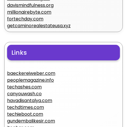
davismindfulness.org
millionairebyte.com
fortechday.com
getcaminorealestateusa.xyz
Links
baeckereiweber.com
peoplemagazine.info
techashes.com
canyouwash.co
havadisantalya.com
techdtimes.com
techieboot.com
gundembalikesir.com