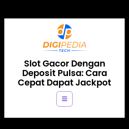
Skip
to
content
Slot Gacor Dengan
Deposit Pulsa: Cara
Cepat Dapat Jackpot
Primary
Menu