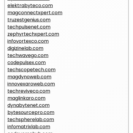
elektrabyteco.com
magconnectxpert.com
truzestgenius.com
techpulsenet.com
zephyrtechxpert.com
infovortexco.com
digizinelab.com
techwavego.com
codepulsex.com
techscopetech.com
magdynoweb.com
innovexaroweb.com
techreviveco.com
maglinkaro.com
dynabytenet.com
bytesourcepro.com
techspherelab.com
infomatrixlab.com