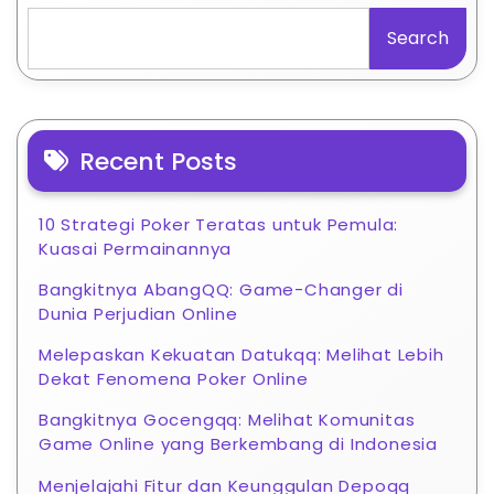
Search
Recent Posts
10 Strategi Poker Teratas untuk Pemula:
Kuasai Permainannya
Bangkitnya AbangQQ: Game-Changer di
Dunia Perjudian Online
Melepaskan Kekuatan Datukqq: Melihat Lebih
Dekat Fenomena Poker Online
Bangkitnya Gocengqq: Melihat Komunitas
Game Online yang Berkembang di Indonesia
Menjelajahi Fitur dan Keunggulan Depoqq