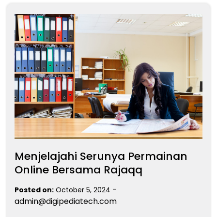
Menjelajahi Serunya Permainan
Online Bersama Rajaqq
-
Posted on:
October 5, 2024
admin@digipediatech.com