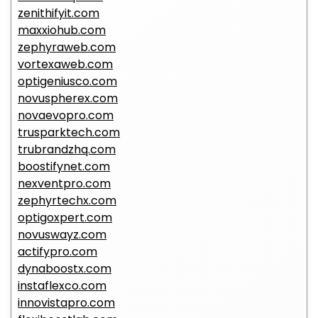
zenithifyit.com
maxxiohub.com
zephyraweb.com
vortexaweb.com
optigeniusco.com
novuspherex.com
novaevopro.com
trusparktech.com
trubrandzhq.com
boostifynet.com
nexventpro.com
zephyrtechx.com
optigoxpert.com
novuswayz.com
actifypro.com
dynaboostx.com
instaflexco.com
innovistapro.com