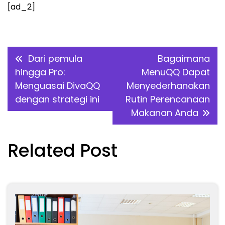
[ad_2]
Post
Dari pemula
Bagaimana
navigation
hingga Pro:
MenuQQ Dapat
Menguasai DivaQQ
Menyederhanakan
dengan strategi ini
Rutin Perencanaan
Makanan Anda
Related Post