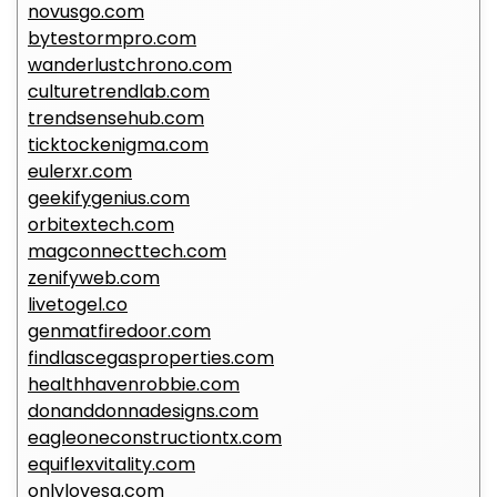
novusgo.com
bytestormpro.com
wanderlustchrono.com
culturetrendlab.com
trendsensehub.com
ticktockenigma.com
eulerxr.com
geekifygenius.com
orbitextech.com
magconnecttech.com
zenifyweb.com
livetogel.co
genmatfiredoor.com
findlascegasproperties.com
healthhavenrobbie.com
donanddonnadesigns.com
eagleoneconstructiontx.com
equiflexvitality.com
onlylovesg.com