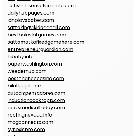
activedesenvolvimento.com
dailyhubpages.com
idnplaysbobet.com
sattakingvikidadacall.com
bestbolaslotgames.com
sattamatkafixedgamehere.com
entrepreneurguardian.com
hibaby.info
paperwashington.com
weedemup.com
bestchancecasino.com
bilalliaqat.com
autodispensadores.com
inductioncooktopp.com
newsmedicaltoday.com
roofingnevada.info
magconnectx.com
synexispro.com