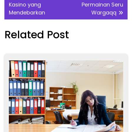
Kasino yang
Permainan Seru
Mendebarkan
Wargaqq
Related Post