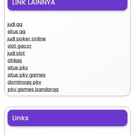
LINK LAINNYA
judi qq
situs qq
judi poker online
slot gacor
judi slot
ahliqq
situs pkv
situs pkv games
dominoqq pkv
pkv games bandarqq
Links