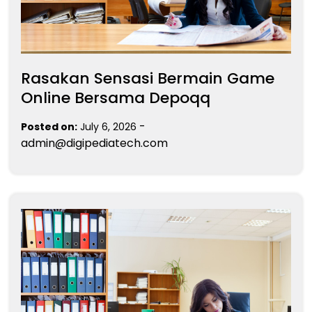
Rasakan Sensasi Bermain Game
Online Bersama Depoqq
-
Posted on:
July 6, 2026
admin@digipediatech.com