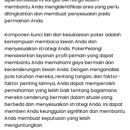
membantu Anda mengidentifikasi area yang perlu
ditingkatkan dan membuat penyesuaian pada
permainan Anda.
Komponen kunci lain dari kesuksesan poker adalah
kemampuan membaca lawan Anda dan
menyesuaikan strategi Anda. PokerPelangi
menawarkan layanan profil pemain yang dapat
membantu Anda memahami gaya bermain dan
kecenderungan lawan Anda. Dengan menganalisis
pola taruhan mereka, rentang tangan, dan faktor-
faktor penting lainnya, Anda dapat memperoleh
pemahaman yang lebih baik tentang bagaimana
mereka cenderung bermain dalam situasi yang
berbeda dan menyesuaikan strategi Anda. Ini dapat
memberi Anda keunggulan signifikan dan membantu
Anda membuat keputusan yang lebih
menguntungkan.