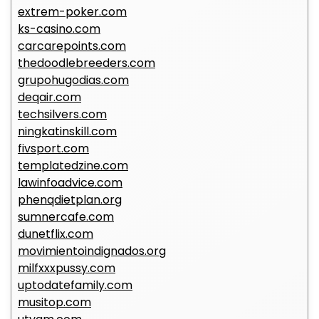
extrem-poker.com
ks-casino.com
carcarepoints.com
thedoodlebreeders.com
grupohugodias.com
deqair.com
techsilvers.com
ningkatinskill.com
fivsport.com
templatedzine.com
lawinfoadvice.com
phenqdietplan.org
sumnercafe.com
dunetflix.com
movimientoindignados.org
milfxxxpussy.com
uptodatefamily.com
musitop.com