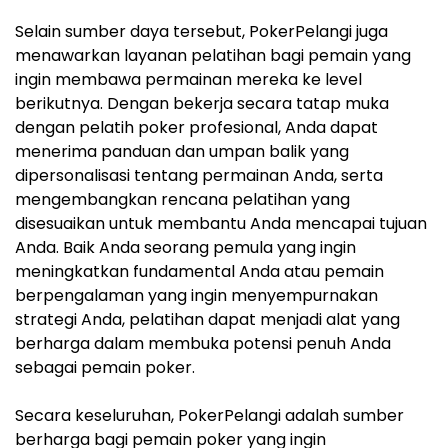
Selain sumber daya tersebut, PokerPelangi juga
menawarkan layanan pelatihan bagi pemain yang
ingin membawa permainan mereka ke level
berikutnya. Dengan bekerja secara tatap muka
dengan pelatih poker profesional, Anda dapat
menerima panduan dan umpan balik yang
dipersonalisasi tentang permainan Anda, serta
mengembangkan rencana pelatihan yang
disesuaikan untuk membantu Anda mencapai tujuan
Anda. Baik Anda seorang pemula yang ingin
meningkatkan fundamental Anda atau pemain
berpengalaman yang ingin menyempurnakan
strategi Anda, pelatihan dapat menjadi alat yang
berharga dalam membuka potensi penuh Anda
sebagai pemain poker.
Secara keseluruhan, PokerPelangi adalah sumber
berharga bagi pemain poker yang ingin