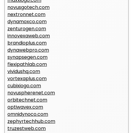
maxxiogo.com
novusgotech.com
nextronnet.com
dynamoxco.com
zenturogen.com
innovexaweb.com
brandioplus.com
dynawebpro.com
synapsegen.com
flexipathlab.com
vividushq.com
vortexaplus.com
cubixiogo.com
novuspherenet.com
orbitechnet.com
optiwavex.com
omnidynoco.com
zephyrtechhub.com
truzestweb.com