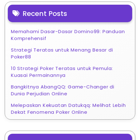
Recent Posts
Memahami Dasar-Dasar Domino99: Panduan
Komprehensif
Strategi Teratas untuk Menang Besar di
Poker88
10 Strategi Poker Teratas untuk Pemula:
Kuasai Permainannya
Bangkitnya AbangQQ: Game-Changer di
Dunia Perjudian Online
Melepaskan Kekuatan Datukqq: Melihat Lebih
Dekat Fenomena Poker Online