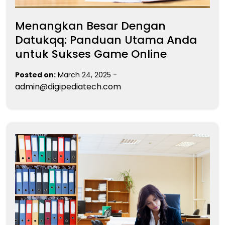
Menangkan Besar Dengan
Datukqq: Panduan Utama Anda
untuk Sukses Game Online
-
Posted on:
March 24, 2025
admin@digipediatech.com