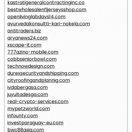
kastratigeneralcontractinginc.co
bestwholesalenfljerseysshop.com
openlivinglabdays14.com
ayurvedakonsultti-kari-nokela.com
antitraders.biz
aryanews24.com
xscape-it.com
777azino-mobile.com
cobbseniorbowl.com
technowdesign.com
durexsecurityandshipping.com
cityroofingandplannig.com
ivdabergasa.com
juyultadesga.com
real-crypto-services.com
mypetzworld.com
infounty.com
investparaguay-eu.com
bwc88asia.com