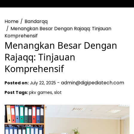
Home
Bandarqq
Menangkan Besar Dengan Rajaqq: Tinjauan
Komprehensif
Menangkan Besar Dengan
Rajaqq: Tinjauan
Komprehensif
-
admin@digipediatech.com
Posted on:
July 22, 2025
Post Tags:
pkv games
,
slot