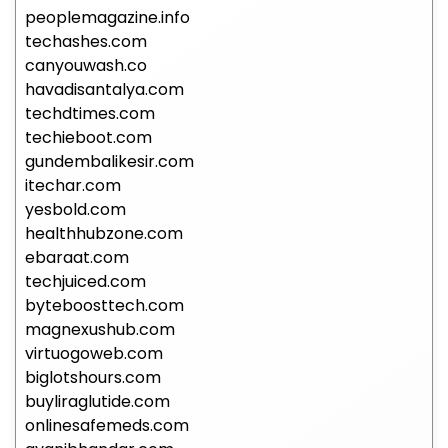
peoplemagazine.info
techashes.com
canyouwash.co
havadisantalya.com
techdtimes.com
techieboot.com
gundembalikesir.com
itechar.com
yesbold.com
healthhubzone.com
ebaraat.com
techjuiced.com
byteboosttech.com
magnexushub.com
virtuogoweb.com
biglotshours.com
buyliraglutide.com
onlinesafemeds.com