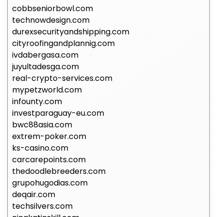
cobbseniorbowl.com
technowdesign.com
durexsecurityandshipping.com
cityroofingandplannig.com
ivdabergasa.com
juyultadesga.com
real-crypto-services.com
mypetzworld.com
infounty.com
investparaguay-eu.com
bwc88asia.com
extrem-poker.com
ks-casino.com
carcarepoints.com
thedoodlebreeders.com
grupohugodias.com
deqair.com
techsilvers.com