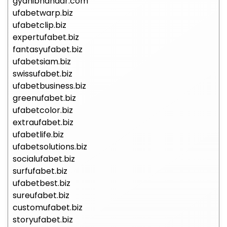
gyanibhandar.com
ufabetwarp.biz
ufabetclip.biz
expertufabet.biz
fantasyufabet.biz
ufabetsiam.biz
swissufabet.biz
ufabetbusiness.biz
greenufabet.biz
ufabetcolor.biz
extraufabet.biz
ufabetlife.biz
ufabetsolutions.biz
socialufabet.biz
surfufabet.biz
ufabetbest.biz
sureufabet.biz
customufabet.biz
storyufabet.biz