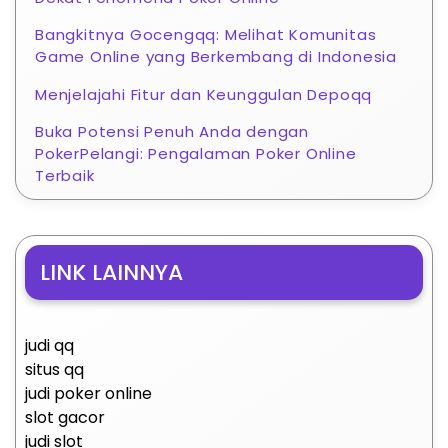
Bangkitnya Gocengqq: Melihat Komunitas
Game Online yang Berkembang di Indonesia
Menjelajahi Fitur dan Keunggulan Depoqq
Buka Potensi Penuh Anda dengan
PokerPelangi: Pengalaman Poker Online
Terbaik
LINK LAINNYA
judi qq
situs qq
judi poker online
slot gacor
judi slot