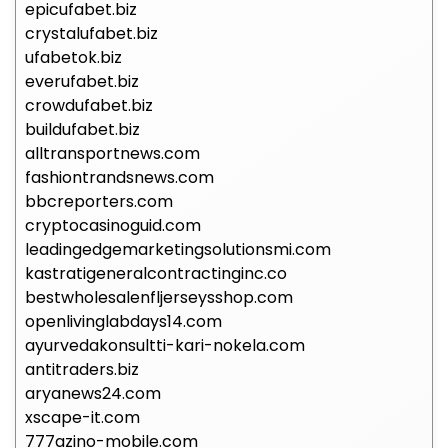
epicufabet.biz
crystalufabet.biz
ufabetok.biz
everufabet.biz
crowdufabet.biz
buildufabet.biz
alltransportnews.com
fashiontrandsnews.com
bbcreporters.com
cryptocasinoguid.com
leadingedgemarketingsolutionsmi.com
kastratigeneralcontractinginc.co
bestwholesalenfljerseysshop.com
openlivinglabdays14.com
ayurvedakonsultti-kari-nokela.com
antitraders.biz
aryanews24.com
xscape-it.com
777azino-mobile.com