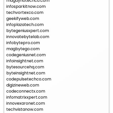
magdynotechco.com
infosparkitnow.com
techvortexco.com
geekifyweb.com
infoplazatech.com
bytegeniusxpert.com
innovatebytelab.com
infobytepro.com
magbytego.com
codegeniusnet.com
infoinsightnet.com
bytesourcehq.com
byteinsightnet.com
codepulsetechco.com
digizineweb.com
codeconnectx.com
infomatrixxpert.com
innovexaronet.com
techvistanow.com