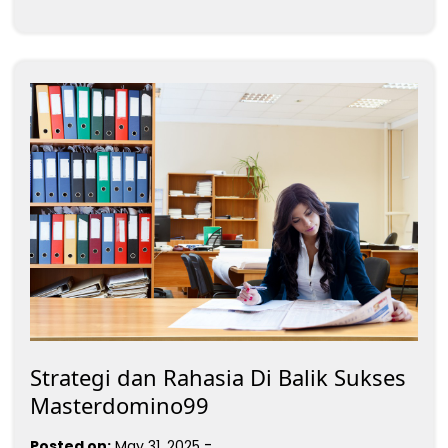
Strategi dan Rahasia Di Balik Sukses
Masterdomino99
-
Posted on:
May 31, 2025