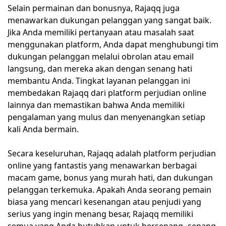
Selain permainan dan bonusnya, Rajaqq juga
menawarkan dukungan pelanggan yang sangat baik.
Jika Anda memiliki pertanyaan atau masalah saat
menggunakan platform, Anda dapat menghubungi tim
dukungan pelanggan melalui obrolan atau email
langsung, dan mereka akan dengan senang hati
membantu Anda. Tingkat layanan pelanggan ini
membedakan Rajaqq dari platform perjudian online
lainnya dan memastikan bahwa Anda memiliki
pengalaman yang mulus dan menyenangkan setiap
kali Anda bermain.
Secara keseluruhan, Rajaqq adalah platform perjudian
online yang fantastis yang menawarkan berbagai
macam game, bonus yang murah hati, dan dukungan
pelanggan terkemuka. Apakah Anda seorang pemain
biasa yang mencari kesenangan atau penjudi yang
serius yang ingin menang besar, Rajaqq memiliki
semua yang Anda butuhkan untuk bersenang -senang.