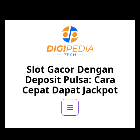
Skip
to
content
Slot Gacor Dengan
Deposit Pulsa: Cara
Cepat Dapat Jackpot
Primary
Menu