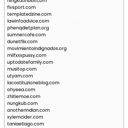
ningkatinskill.com
fivsport.com
templatedzine.com
lawinfoadvice.com
phenqdietplan.org
sumnercafe.com
dunetflix.com
movimientoindignados.org
milfxxxpussy.com
uptodatefamily.com
musitop.com
utyam.com
lacostituzioneblog.com
ohyeea.com
zhitiemoe.com
nungkub.com
anotherindian.com
xylemcider.com
taniaetiago.com