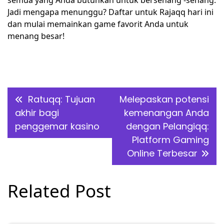
Jadi mengapa menunggu? Daftar untuk Rajaqq hari ini
dan mulai memainkan game favorit Anda untuk
menang besar!
Post
Ratuqq: Tujuan
Melepaskan potensi
navigation
akhir bagi
kemenangan Anda
penggemar kasino
dengan Pelangiqq:
Platform Gaming
Online Terbesar
Related Post