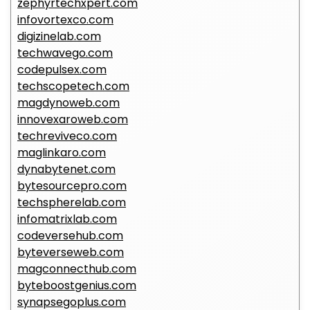
zephyrtechxpert.com
infovortexco.com
digizinelab.com
techwavego.com
codepulsex.com
techscopetech.com
magdynoweb.com
innovexaroweb.com
techreviveco.com
maglinkaro.com
dynabytenet.com
bytesourcepro.com
techspherelab.com
infomatrixlab.com
codeversehub.com
byteverseweb.com
magconnecthub.com
byteboostgenius.com
synapsegoplus.com