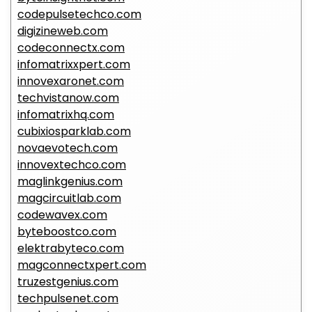
codepulsetechco.com
digizineweb.com
codeconnectx.com
infomatrixxpert.com
innovexaronet.com
techvistanow.com
infomatrixhq.com
cubixiosparklab.com
novaevotech.com
innovextechco.com
maglinkgenius.com
magcircuitlab.com
codewavex.com
byteboostco.com
elektrabyteco.com
magconnectxpert.com
truzestgenius.com
techpulsenet.com