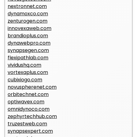
nextronnet.com
dynamoxco.com
zenturogen.com
innovexaweb.com
brandioplus.com
dynawebpro.com
synapsegen.com
flexipathlab.com
vividushq.com
vortexaplus.com
cubixiogo.com
novuspherenet.com
orbitechnet.com
optiwavex.com
omnidynoco.com
zephyrtechhub.com
truzestweb.com
synapsexpert.com