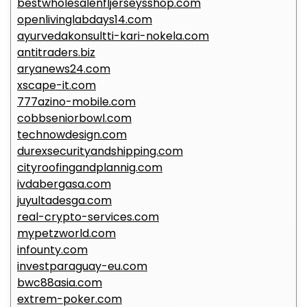
bestwholesalenfljerseysshop.com
openlivinglabdays14.com
ayurvedakonsultti-kari-nokela.com
antitraders.biz
aryanews24.com
xscape-it.com
777azino-mobile.com
cobbseniorbowl.com
technowdesign.com
durexsecurityandshipping.com
cityroofingandplannig.com
ivdabergasa.com
juyultadesga.com
real-crypto-services.com
mypetzworld.com
infounty.com
investparaguay-eu.com
bwc88asia.com
extrem-poker.com