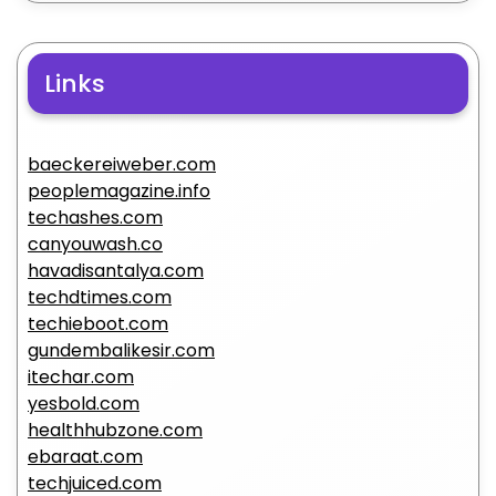
Links
baeckereiweber.com
peoplemagazine.info
techashes.com
canyouwash.co
havadisantalya.com
techdtimes.com
techieboot.com
gundembalikesir.com
itechar.com
yesbold.com
healthhubzone.com
ebaraat.com
techjuiced.com