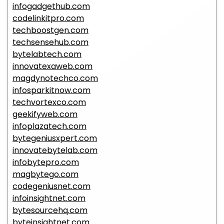
infogadgethub.com
codelinkitpro.com
techboostgen.com
techsensehub.com
bytelabtech.com
innovatexaweb.com
magdynotechco.com
infosparkitnow.com
techvortexco.com
geekifyweb.com
infoplazatech.com
bytegeniusxpert.com
innovatebytelab.com
infobytepro.com
magbytego.com
codegeniusnet.com
infoinsightnet.com
bytesourcehq.com
byteinsightnet.com