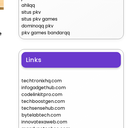
ahliqq
situs pkv
situs pkv games
dominoqq pkv
pkv games bandarqq
e
Links
techtronixhq.com
infogadgethub.com
codelinkitpro.com
techboostgen.com
techsensehub.com
bytelabtech.com
innovatexaweb.com