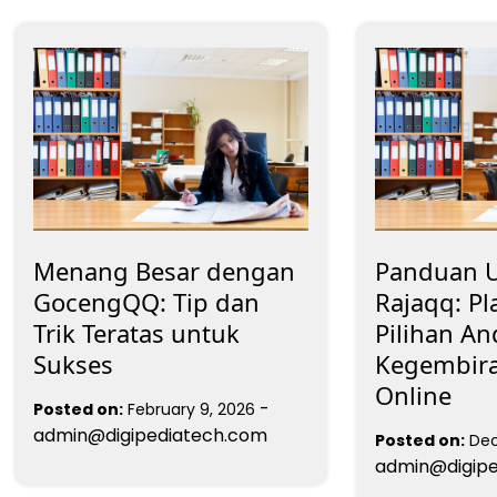
Menang Besar dengan
Panduan 
GocengQQ: Tip dan
Rajaqq: Pl
Trik Teratas untuk
Pilihan A
Sukses
Kegembira
Online
-
Posted on:
February 9, 2026
admin@digipediatech.com
Posted on:
Dec
admin@digipe