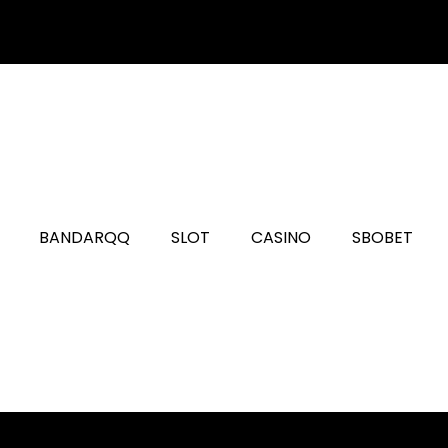
BANDARQQ
SLOT
CASINO
SBOBET