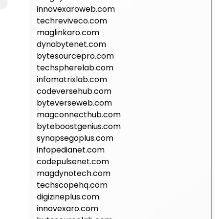
innovexaroweb.com
techreviveco.com
maglinkaro.com
dynabytenet.com
bytesourcepro.com
techspherelab.com
infomatrixlab.com
codeversehub.com
byteverseweb.com
magconnecthub.com
byteboostgenius.com
synapsegoplus.com
infopedianet.com
codepulsenet.com
magdynotech.com
techscopehq.com
digizineplus.com
innovexaro.com