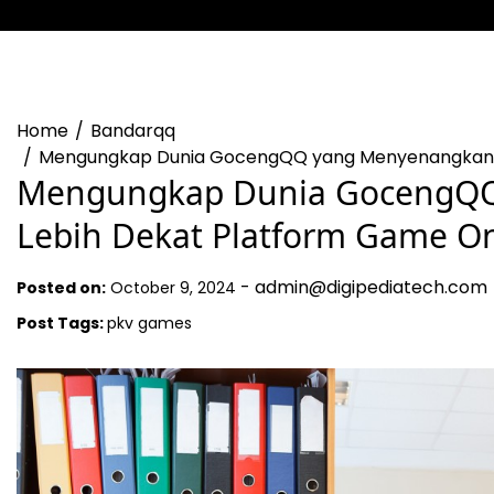
Home
Bandarqq
Mengungkap Dunia GocengQQ yang Menyenangkan: M
Mengungkap Dunia GocengQQ
Lebih Dekat Platform Game On
-
admin@digipediatech.com
Posted on:
October 9, 2024
Post Tags:
pkv games