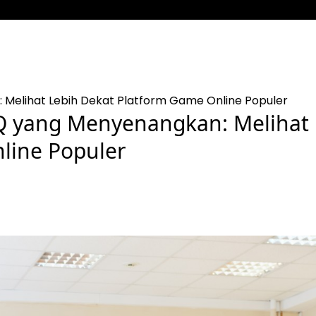
elihat Lebih Dekat Platform Game Online Populer
 yang Menyenangkan: Melihat
line Populer