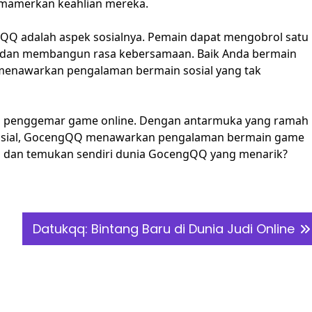
emamerkan keahlian mereka.
QQ adalah aspek sosialnya. Pemain dapat mengobrol satu
n, dan membangun rasa kebersamaan. Baik Anda bermain
enawarkan pengalaman bermain sosial yang tak
ua penggemar game online. Dengan antarmuka yang ramah
 sosial, GocengQQ menawarkan pengalaman bermain game
a dan temukan sendiri dunia GocengQQ yang menarik?
Datukqq: Bintang Baru di Dunia Judi Online