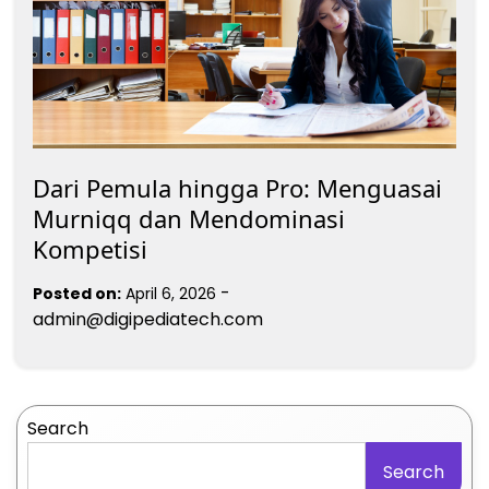
Dari Pemula hingga Pro: Menguasai
Murniqq dan Mendominasi
Kompetisi
-
Posted on:
April 6, 2026
admin@digipediatech.com
Search
Search