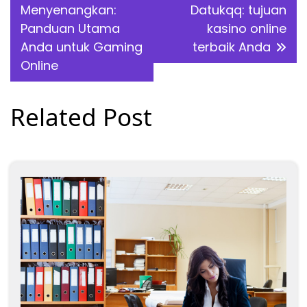
Menyenangkan:
Datukqq: tujuan
Panduan Utama
kasino online
Anda untuk Gaming
terbaik Anda
Online
Related Post