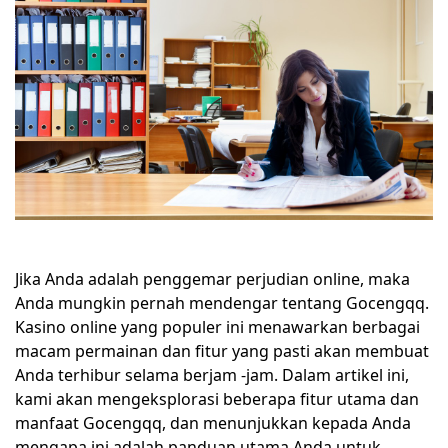
Jika Anda adalah penggemar perjudian online, maka
Anda mungkin pernah mendengar tentang Gocengqq.
Kasino online yang populer ini menawarkan berbagai
macam permainan dan fitur yang pasti akan membuat
Anda terhibur selama berjam -jam. Dalam artikel ini,
kami akan mengeksplorasi beberapa fitur utama dan
manfaat Gocengqq, dan menunjukkan kepada Anda
mengapa ini adalah panduan utama Anda untuk