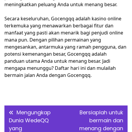
meningkatkan peluang Anda untuk menang besar.
Secara keseluruhan, Gocengqq adalah kasino online
terkemuka yang menawarkan berbagai fitur dan
manfaat yang pasti akan menarik bagi penjudi online
mana pun. Dengan pilihan permainan yang
mengesankan, antarmuka yang ramah pengguna, dan
potensi kemenangan besar, Gocengqq adalah
panduan utama Anda untuk menang besar. Jadi
mengapa menunggu? Daftar hari ini dan mulailah
bermain jalan Anda dengan Gocengqq.
Post
Mengungkap
Bersiaplah untuk
navigation
Dunia WedeQQ
bermain dan
yang
menang dengan