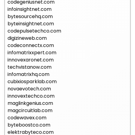
codegeniusnet.com
infoinsightnet.com
bytesourcehq.com
byteinsightnet.com
codepulsetechco.com
digizineweb.com
codeconnectx.com
infomatrixxpert.com
innovexaronet.com
techvistanow.com
infomatrixhq.com
cubixiosparklab.com
novaevotech.com
innovextechco.com
maglinkgenius.com
magcircuitlab.com
codewavex.com
byteboostco.com
elektrabyteco.com