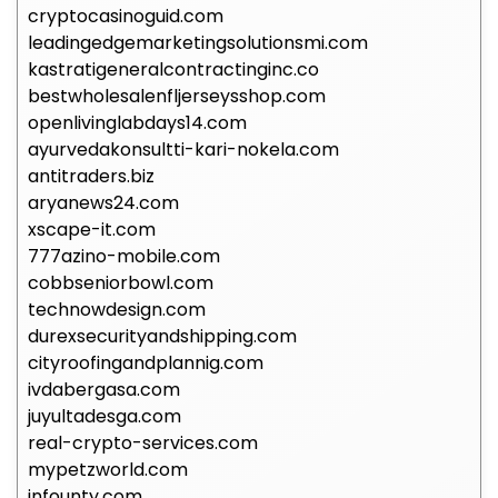
cryptocasinoguid.com
leadingedgemarketingsolutionsmi.com
kastratigeneralcontractinginc.co
bestwholesalenfljerseysshop.com
openlivinglabdays14.com
ayurvedakonsultti-kari-nokela.com
antitraders.biz
aryanews24.com
xscape-it.com
777azino-mobile.com
cobbseniorbowl.com
technowdesign.com
durexsecurityandshipping.com
cityroofingandplannig.com
ivdabergasa.com
juyultadesga.com
real-crypto-services.com
mypetzworld.com
infounty.com