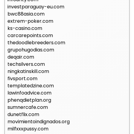
investparaguay-eu.com
bwc88asia.com
extrem-poker.com
ks-casino.com
carcarepoints.com
thedoodlebreeders.com
grupohugodias.com
deqair.com
techsilvers.com
ningkatinskill.com
fivsport.com
templatedzine.com
lawinfoadvice.com
phenqdietplan.org
sumnercafe.com
dunetflix.com
movimientoindignados.org
milfxxxpussy.com