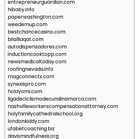
entrepreneurguardian.com
hibaby.info
paperwashington.com
weedemup.com
bestchancecasino.com
bilalliaqat.com
autodispensadores.com
inductioncooktopp.com
newsmedicaltoday.com
roofingnevada.info
magconnectx.com
synexispro.com
holayomi.com
ligadeciclismodecundinamarca.com
nashvilleworkerscompensationattorney.com
holyfamilycathedralschool.org
londonkiddy.com
ufabetcoaching.biz
davismindfulness.org