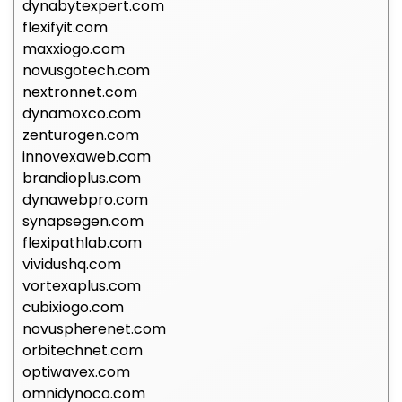
dynabytexpert.com
flexifyit.com
maxxiogo.com
novusgotech.com
nextronnet.com
dynamoxco.com
zenturogen.com
innovexaweb.com
brandioplus.com
dynawebpro.com
synapsegen.com
flexipathlab.com
vividushq.com
vortexaplus.com
cubixiogo.com
novuspherenet.com
orbitechnet.com
optiwavex.com
omnidynoco.com