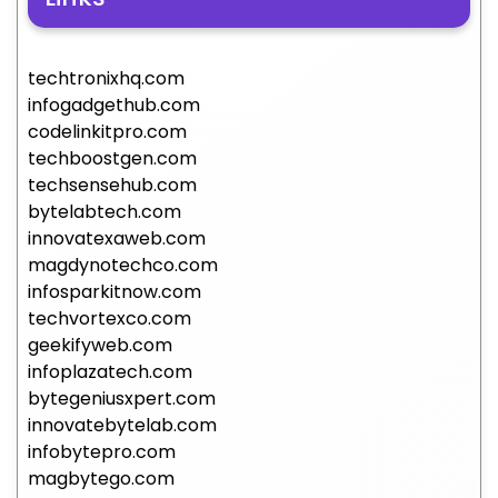
techtronixhq.com
infogadgethub.com
codelinkitpro.com
techboostgen.com
techsensehub.com
bytelabtech.com
innovatexaweb.com
magdynotechco.com
infosparkitnow.com
techvortexco.com
geekifyweb.com
infoplazatech.com
bytegeniusxpert.com
innovatebytelab.com
infobytepro.com
magbytego.com