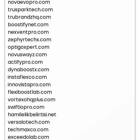
novaevopro.com
trusparktech.com
trubrandzhq.com
boostifynet.com
nexventpro.com
zephyrtechx.com
optigoxpert.com
novuswayz.com
actifypro.com
dynaboostx.com
instaflexco.com
innovistapro.com
flexiboostlab.com
vortexohqplus.com
swiftiopro.com
hamilelikbelirtisi.net
versalotech.com
techmaxco.com
exceedolab.com