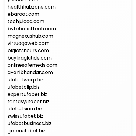
healthhubzone.com
ebaraat.com
techjuiced.com
byteboosttech.com
magnexushub.com
virtuogoweb.com
biglotshours.com
buyliraglutide.com
onlinesafemeds.com
gyanibhandar.com
ufabetwarp.biz
ufabetclip.biz
expertufabet.biz
fantasyufabet.biz
ufabetsiam.biz
swissufabet.biz
ufabetbusiness.biz
greenufabet.biz