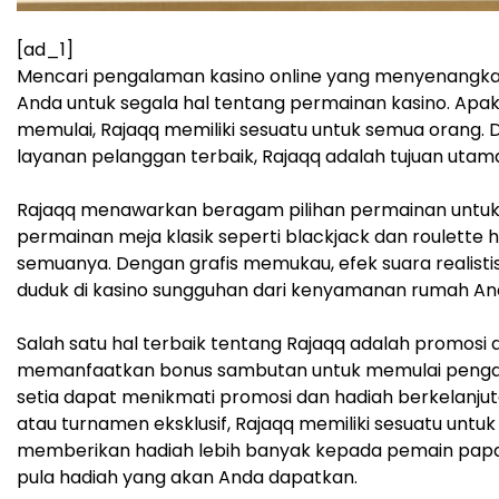
[ad_1]
Mencari pengalaman kasino online yang menyenangkan
Anda untuk segala hal tentang permainan kasino. Ap
memulai, Rajaqq memiliki sesuatu untuk semua orang
layanan pelanggan terbaik, Rajaqq adalah tujuan utam
Rajaqq menawarkan beragam pilihan permainan untuk m
permainan meja klasik seperti blackjack dan roulette h
semuanya. Dengan grafis memukau, efek suara realisti
duduk di kasino sungguhan dari kenyamanan rumah And
Salah satu hal terbaik tentang Rajaqq adalah promos
memanfaatkan bonus sambutan untuk memulai peng
setia dapat menikmati promosi dan hadiah berkelanjut
atau turnamen eksklusif, Rajaqq memiliki sesuatu unt
memberikan hadiah lebih banyak kepada pemain papa
pula hadiah yang akan Anda dapatkan.