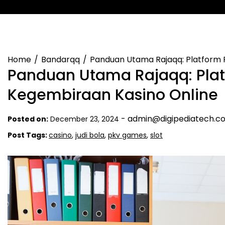
Home
Bandarqq
Panduan Utama Rajaqq: Platform P
Panduan Utama Rajaqq: Plat
Kegembiraan Kasino Online
-
admin@digipediatech.c
Posted on:
December 23, 2024
Post Tags:
casino
,
judi bola
,
pkv games
,
slot