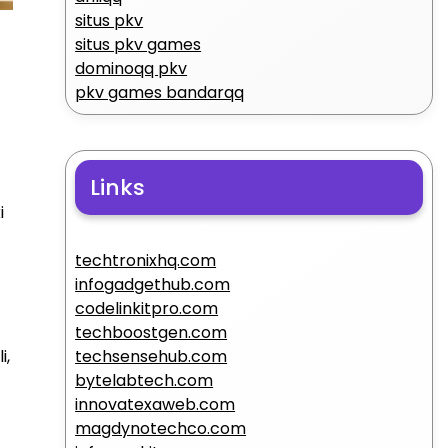
situs pkv
situs pkv games
dominoqq pkv
pkv games bandarqq
Links
i
techtronixhq.com
infogadgethub.com
codelinkitpro.com
techboostgen.com
i,
techsensehub.com
bytelabtech.com
innovatexaweb.com
magdynotechco.com