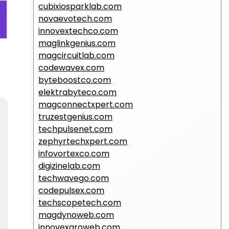
cubixiosparklab.com
novaevotech.com
innovextechco.com
maglinkgenius.com
magcircuitlab.com
codewavex.com
byteboostco.com
elektrabyteco.com
magconnectxpert.com
truzestgenius.com
techpulsenet.com
zephyrtechxpert.com
infovortexco.com
digizinelab.com
techwavego.com
codepulsex.com
techscopetech.com
magdynoweb.com
innovexaroweb.com