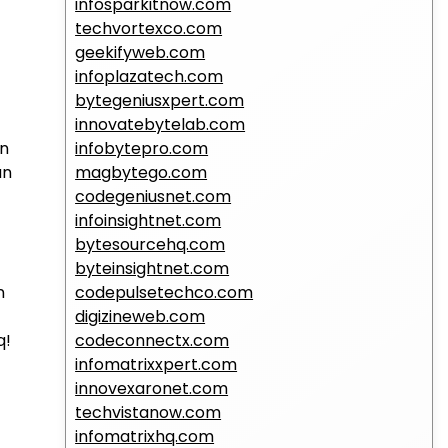
infosparkitnow.com
techvortexco.com
geekifyweb.com
infoplazatech.com
bytegeniusxpert.com
innovatebytelab.com
an
infobytepro.com
an
magbytego.com
codegeniusnet.com
infoinsightnet.com
bytesourcehq.com
byteinsightnet.com
n
codepulsetechco.com
digizineweb.com
q!
codeconnectx.com
infomatrixxpert.com
innovexaronet.com
techvistanow.com
infomatrixhq.com