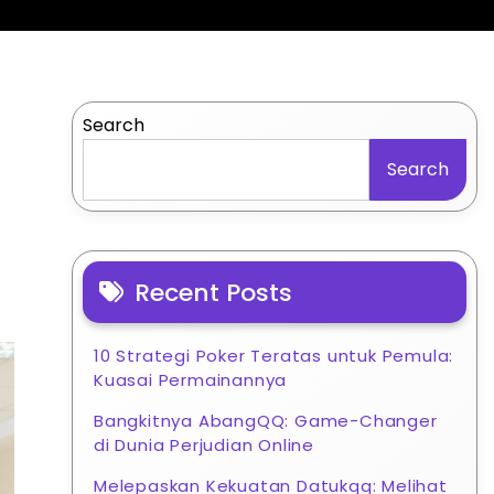
Search
Search
Recent Posts
10 Strategi Poker Teratas untuk Pemula:
Kuasai Permainannya
Bangkitnya AbangQQ: Game-Changer
di Dunia Perjudian Online
Melepaskan Kekuatan Datukqq: Melihat