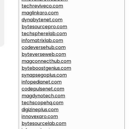
techreviveco.com
maglinkaro.com
dynabytenet.com
bytesourcepro.com
techspherelab.com
infomatrixlab.com
codeversehub.com
byteverseweb.com
magconnecthub.com
byteboostgenius.com
synapsegoplus.com
infopedianet.com
codepulsenet.com
magdynotech.com
techscopehq.com
digizineplus.com
innovexaro.com
bytesourcelab.com