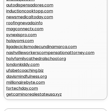
autodispensadores.com
inductioncooktopp.com
newsmedicaltoday.com
roofingnevada.info
magconnectx.com
synexispro.com
holayomi.com
ligadeciclismodecundinamarca.com
nashvilleworkerscompensationattorney.com
holyfamilycathedralschool.org
londonkiddy.com
ufabetcoaching.biz
davismindfulness.org
millionairebyte.com
fortechday.com
getcaminorealestateusa.xyz