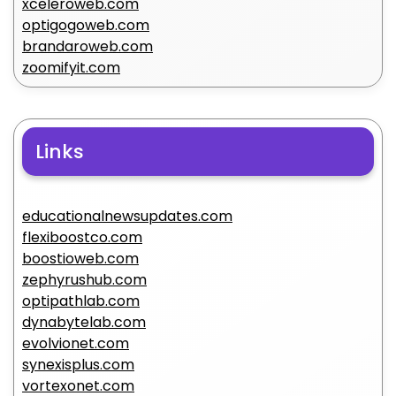
xceleroweb.com
optigogoweb.com
brandaroweb.com
zoomifyit.com
Links
educationalnewsupdates.com
flexiboostco.com
boostioweb.com
zephyrushub.com
optipathlab.com
dynabytelab.com
evolvionet.com
synexisplus.com
vortexonet.com