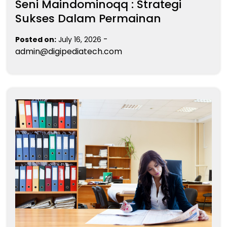
Seni Maindominoqq : Strategi
Sukses Dalam Permainan
-
Posted on:
July 16, 2026
admin@digipediatech.com