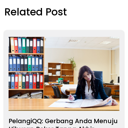
Related Post
PelangiQQ: Gerbang Anda Menuju