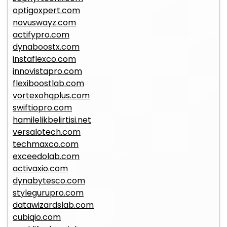
optigoxpert.com
novuswayz.com
actifypro.com
dynaboostx.com
instaflexco.com
innovistapro.com
flexiboostlab.com
vortexohqplus.com
swiftiopro.com
hamilelikbelirtisi.net
versalotech.com
techmaxco.com
exceedolab.com
activaxio.com
dynabytesco.com
stylegurupro.com
datawizardslab.com
cubiqio.com