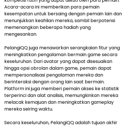
kompetisi rutin yang dapat diikuti oleh para pemain.
Acara-acara ini memberikan para pemain
kesempatan untuk bersaing dengan pemain lain dan
menunjukkan keahlian mereka, sambil berpotensi
memenangkan beberapa hadiah yang
mengesankan.
PelangiQQ juga menawarkan serangkaian fitur yang
meningkatkan pengalaman bermain game secara
keseluruhan. Dari avatar yang dapat disesuaikan
hingga opsi obrolan dalam game, pemain dapat
mempersonalisasi pengalaman mereka dan
berinteraksi dengan orang lain saat bermain.
Platform ini juga memberi pemain akses ke statistik
terperinci dan alat analisis, memungkinkan mereka
melacak kemajuan dan meningkatkan gameplay
mereka seiring waktu.
Secara keseluruhan, PelangiQQ adalah tujuan akhir