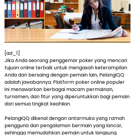
[ad_1]
Jika Anda seorang penggemar poker yang mencari
tujuan online terbaik untuk mengasah keterampilan
Anda dan bersaing dengan pemain lain, PelangiQQ
adalah jawabannya. Platform poker online populer
ini menawarkan berbagai macam permainan,
turnamen, dan fitur yang diperuntukkan bagi pemain
dari semua tingkat keahlian.
PelangiQQ dikenal dengan antarmuka yang ramah
pengguna dan pengalaman bermain yang lancar,
sehingga memudahkan pemain untuk langsung