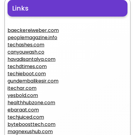
Links
baeckereiweber.com
peoplemagazine.info
techashes.com
canyouwash.co
havadisantalya.com
techdtimes.com
techieboot.com
gundembalikesir.com
itechar.com
yesbold.com
healthhubzone.com
ebaraat.com
techjuiced.com
byteboosttech.com
magnexushub.com