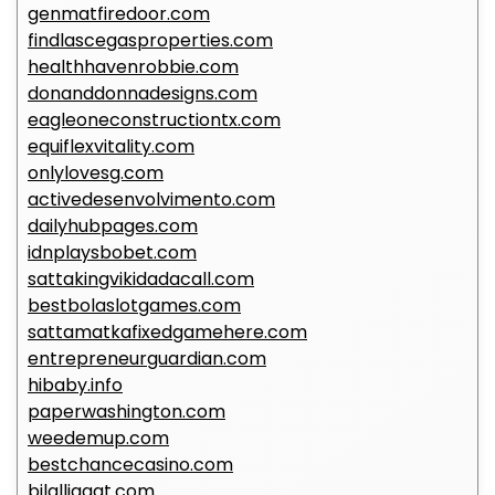
genmatfiredoor.com
findlascegasproperties.com
healthhavenrobbie.com
donanddonnadesigns.com
eagleoneconstructiontx.com
equiflexvitality.com
onlylovesg.com
activedesenvolvimento.com
dailyhubpages.com
idnplaysbobet.com
sattakingvikidadacall.com
bestbolaslotgames.com
sattamatkafixedgamehere.com
entrepreneurguardian.com
hibaby.info
paperwashington.com
weedemup.com
bestchancecasino.com
bilalliaqat.com