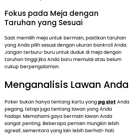
Fokus pada Meja dengan
Taruhan yang Sesuai
Saat memilih meja untuk bermain, pastikan taruhan
yang Anda pilih sesuai dengan ukuran bankroll Anda.
Jangan terburu-buru untuk duduk di meja dengan
taruhan tinggi jika Anda baru memulai atau belum
cukup berpengalaman.
Menganalisis Lawan Anda
Poker bukan hanya tentang kartu yang
pg slot
Anda
pegang, tetapi juga tentang lawan yang Anda
hadapi. Memahami gaya bermain lawan Anda
sangat penting. Beberapa pemain mungkin lebih
agresif, sementara yang lain lebih berhati-hati.