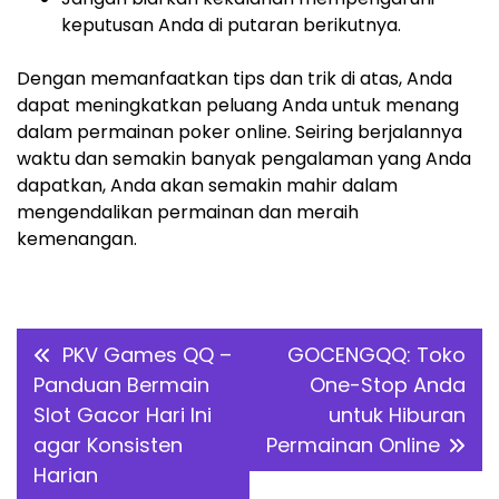
keputusan Anda di putaran berikutnya.
Dengan memanfaatkan tips dan trik di atas, Anda
dapat meningkatkan peluang Anda untuk menang
dalam permainan poker online. Seiring berjalannya
waktu dan semakin banyak pengalaman yang Anda
dapatkan, Anda akan semakin mahir dalam
mengendalikan permainan dan meraih
kemenangan.
Post
PKV Games QQ –
GOCENGQQ: Toko
navigation
Panduan Bermain
One-Stop Anda
Slot Gacor Hari Ini
untuk Hiburan
agar Konsisten
Permainan Online
Harian