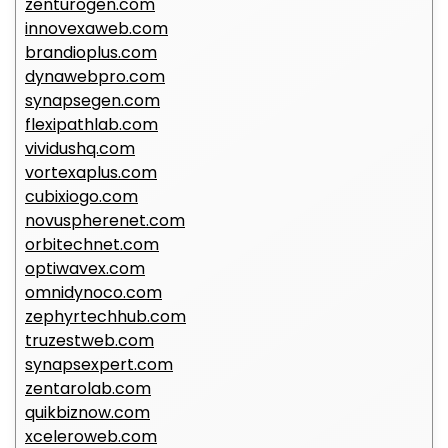
zenturogen.com
innovexaweb.com
brandioplus.com
dynawebpro.com
synapsegen.com
flexipathlab.com
vividushq.com
vortexaplus.com
cubixiogo.com
novuspherenet.com
orbitechnet.com
optiwavex.com
omnidynoco.com
zephyrtechhub.com
truzestweb.com
synapsexpert.com
zentarolab.com
quikbiznow.com
xceleroweb.com