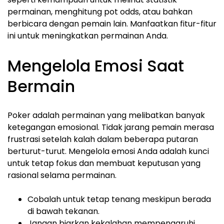
permainan, menghitung pot odds, atau bahkan
berbicara dengan pemain lain. Manfaatkan fitur-fitur
ini untuk meningkatkan permainan Anda.
Mengelola Emosi Saat
Bermain
Poker adalah permainan yang melibatkan banyak
ketegangan emosional. Tidak jarang pemain merasa
frustrasi setelah kalah dalam beberapa putaran
berturut-turut. Mengelola emosi Anda adalah kunci
untuk tetap fokus dan membuat keputusan yang
rasional selama permainan.
Cobalah untuk tetap tenang meskipun berada
di bawah tekanan.
Jangan biarkan kekalahan mempengaruhi