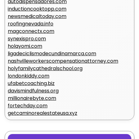
autodispensadores.com
inductioncooktopp.com
newsmedicaltoday.com
roofingnevada.info
magconnectx.com
synexispro.com
holayomi.com
ligadeciclismodecundinamarca.com
nashvilleworkerscompensationattorney.com
holyfamilycathedralschool.org
londonkiddy.com
ufabetcoaching.biz
davismindfulness.org
millionairebyte.com
fortechday.com
getcaminorealestateusa.xyz