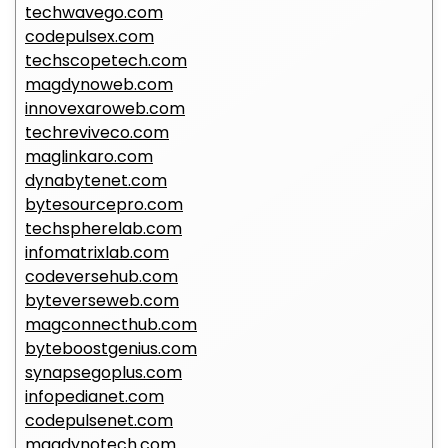
techwavego.com
codepulsex.com
techscopetech.com
magdynoweb.com
innovexaroweb.com
techreviveco.com
maglinkaro.com
dynabytenet.com
bytesourcepro.com
techspherelab.com
infomatrixlab.com
codeversehub.com
byteverseweb.com
magconnecthub.com
byteboostgenius.com
synapsegoplus.com
infopedianet.com
codepulsenet.com
magdynotech.com