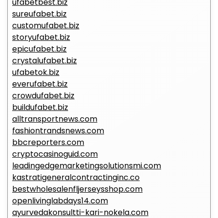
ufabetbest.biz
sureufabet.biz
customufabet.biz
storyufabet.biz
epicufabet.biz
crystalufabet.biz
ufabetok.biz
everufabet.biz
crowdufabet.biz
buildufabet.biz
alltransportnews.com
fashiontrandsnews.com
bbcreporters.com
cryptocasinoguid.com
leadingedgemarketingsolutionsmi.com
kastratigeneralcontractinginc.co
bestwholesalenfljerseysshop.com
openlivinglabdays14.com
ayurvedakonsultti-kari-nokela.com