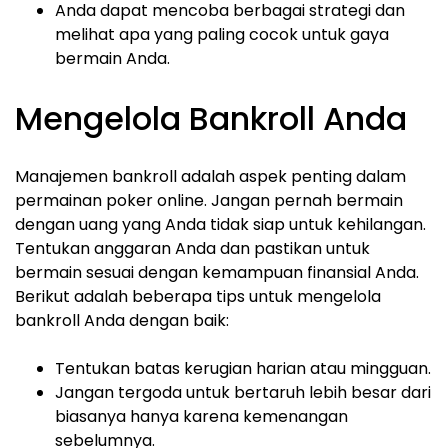
Anda dapat mencoba berbagai strategi dan
melihat apa yang paling cocok untuk gaya
bermain Anda.
Mengelola Bankroll Anda
Manajemen bankroll adalah aspek penting dalam
permainan poker online. Jangan pernah bermain
dengan uang yang Anda tidak siap untuk kehilangan.
Tentukan anggaran Anda dan pastikan untuk
bermain sesuai dengan kemampuan finansial Anda.
Berikut adalah beberapa tips untuk mengelola
bankroll Anda dengan baik:
Tentukan batas kerugian harian atau mingguan.
Jangan tergoda untuk bertaruh lebih besar dari
biasanya hanya karena kemenangan
sebelumnya.