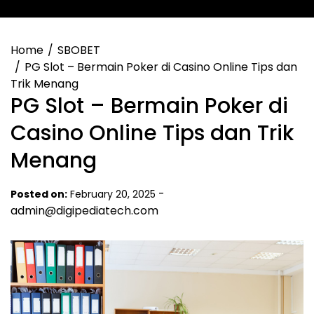
Home
SBOBET
PG Slot – Bermain Poker di Casino Online Tips dan
Trik Menang
PG Slot – Bermain Poker di
Casino Online Tips dan Trik
Menang
-
Posted on:
February 20, 2025
admin@digipediatech.com