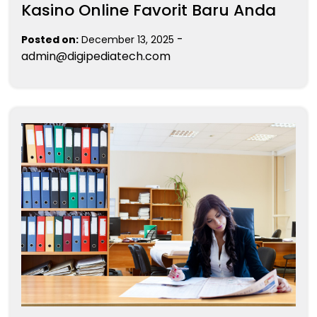
Kasino Online Favorit Baru Anda
-
Posted on:
December 13, 2025
admin@digipediatech.com