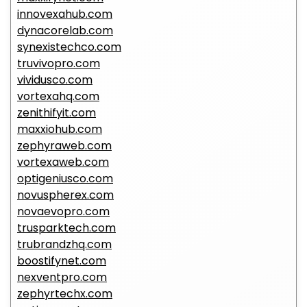
innovexahub.com
dynacorelab.com
synexistechco.com
truvivopro.com
vividusco.com
vortexahq.com
zenithifyit.com
maxxiohub.com
zephyraweb.com
vortexaweb.com
optigeniusco.com
novuspherex.com
novaevopro.com
trusparktech.com
trubrandzhq.com
boostifynet.com
nexventpro.com
zephyrtechx.com