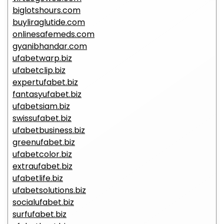
biglotshours.com
buyliraglutide.com
onlinesafemeds.com
gyanibhandar.com
ufabetwarp.biz
ufabetclip.biz
expertufabet.biz
fantasyufabet.biz
ufabetsiam.biz
swissufabet.biz
ufabetbusiness.biz
greenufabet.biz
ufabetcolor.biz
extraufabet.biz
ufabetlife.biz
ufabetsolutions.biz
socialufabet.biz
surfufabet.biz