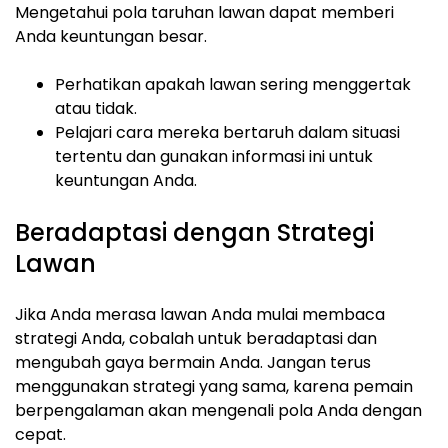
Mengetahui pola taruhan lawan dapat memberi
Anda keuntungan besar.
Perhatikan apakah lawan sering menggertak
atau tidak.
Pelajari cara mereka bertaruh dalam situasi
tertentu dan gunakan informasi ini untuk
keuntungan Anda.
Beradaptasi dengan Strategi
Lawan
Jika Anda merasa lawan Anda mulai membaca
strategi Anda, cobalah untuk beradaptasi dan
mengubah gaya bermain Anda. Jangan terus
menggunakan strategi yang sama, karena pemain
berpengalaman akan mengenali pola Anda dengan
cepat.