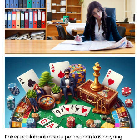
Poker adalah salah satu permainan kasino yang