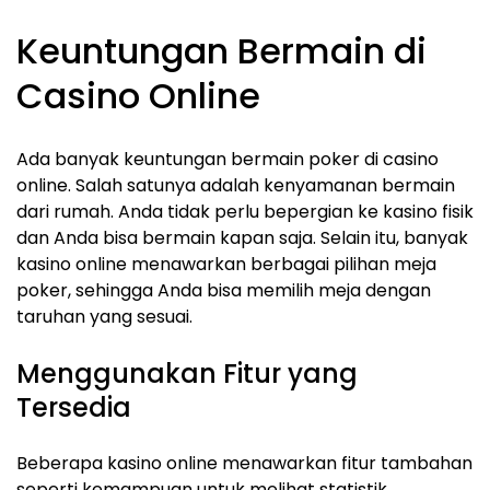
Keuntungan Bermain di
Casino Online
Ada banyak keuntungan bermain poker di casino
online. Salah satunya adalah kenyamanan bermain
dari rumah. Anda tidak perlu bepergian ke kasino fisik
dan Anda bisa bermain kapan saja. Selain itu, banyak
kasino online menawarkan berbagai pilihan meja
poker, sehingga Anda bisa memilih meja dengan
taruhan yang sesuai.
Menggunakan Fitur yang
Tersedia
Beberapa kasino online menawarkan fitur tambahan
seperti kemampuan untuk melihat statistik