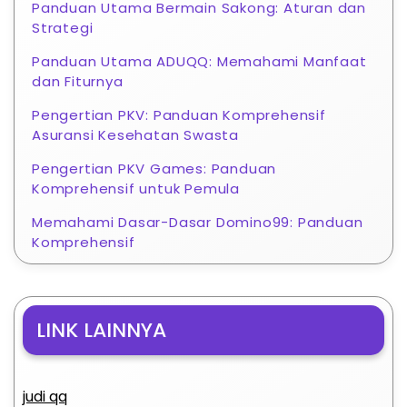
Panduan Utama Bermain Sakong: Aturan dan
Strategi
Panduan Utama ADUQQ: Memahami Manfaat
dan Fiturnya
Pengertian PKV: Panduan Komprehensif
Asuransi Kesehatan Swasta
Pengertian PKV Games: Panduan
Komprehensif untuk Pemula
Memahami Dasar-Dasar Domino99: Panduan
Komprehensif
LINK LAINNYA
judi qq