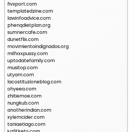
fivsport.com
templatedzine.com
lawinfoadvice.com
phenqdietplan.org
sumnercafe.com
dunetflix.com
movimientoindignados.org
milfxxxpussy.com
uptodatefamily.com
musitop.com
utyam.com
lacostituzioneblog.com
ohyeea.com
zhitiemoe.com
nungkub.com
anotherindian.com
xylemcider.com
taniaetiago.com
juzfitketo.com