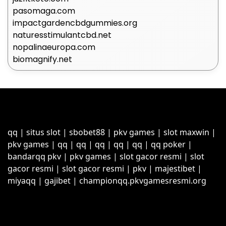
pasomaga.com
impactgardencbdgummies.org
naturesstimulantcbd.net
nopalinaeuropa.com
biomagnify.net
qq
|
situs slot
|
sbobet88
|
pkv games
|
slot maxwin
|
pkv games
|
qq
|
qq
|
qq
|
qq
|
qq
|
qq poker
|
bandarqq pkv
|
pkv games
|
slot gacor resmi
|
slot
gacor resmi
|
slot gacor resmi
|
pkv
|
majestibet
|
miyaqq
|
gajibet
|
championqq.pkvgamesresmi.org