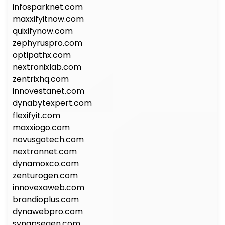
infosparknet.com
maxxifyitnow.com
quixifynow.com
zephyruspro.com
optipathx.com
nextronixlab.com
zentrixhq.com
innovestanet.com
dynabytexpert.com
flexifyit.com
maxxiogo.com
novusgotech.com
nextronnet.com
dynamoxco.com
zenturogen.com
innovexaweb.com
brandioplus.com
dynawebpro.com
synapsegen.com