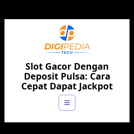
Skip
to
content
Slot Gacor Dengan
Deposit Pulsa: Cara
Cepat Dapat Jackpot
Primary
Menu