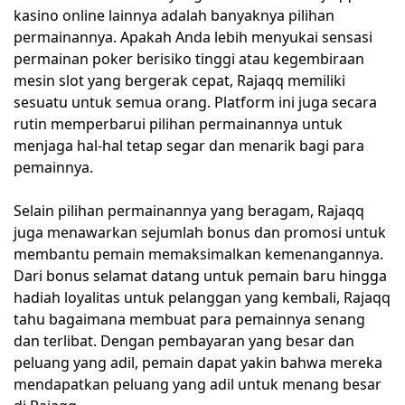
kasino online lainnya adalah banyaknya pilihan
permainannya. Apakah Anda lebih menyukai sensasi
permainan poker berisiko tinggi atau kegembiraan
mesin slot yang bergerak cepat, Rajaqq memiliki
sesuatu untuk semua orang. Platform ini juga secara
rutin memperbarui pilihan permainannya untuk
menjaga hal-hal tetap segar dan menarik bagi para
pemainnya.
Selain pilihan permainannya yang beragam, Rajaqq
juga menawarkan sejumlah bonus dan promosi untuk
membantu pemain memaksimalkan kemenangannya.
Dari bonus selamat datang untuk pemain baru hingga
hadiah loyalitas untuk pelanggan yang kembali, Rajaqq
tahu bagaimana membuat para pemainnya senang
dan terlibat. Dengan pembayaran yang besar dan
peluang yang adil, pemain dapat yakin bahwa mereka
mendapatkan peluang yang adil untuk menang besar