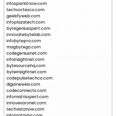
infosparkitnow.com
techvortexco.com
geekifyweb.com
infoplazatech.com
bytegeniusxpert.com
innovatebytelab.com
infobytepro.com
magbytego.com
codegeniusnet.com
infoinsightnet.com
bytesourcehq.com
byteinsightnet.com
codepulsetechco.com
digizineweb.com
codeconnectx.com
infomatrixxpert.com
innovexaronet.com
techvistanow.com
infomatrixhq.com