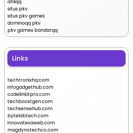
ahliqq
situs pkv
situs pkv games
dominoqq pkv
pkv games bandarqq
Links
techtronixhq.com
infogadgethub.com
codelinkitpro.com
techboostgen.com
techsensehub.com
bytelabtech.com
innovatexaweb.com
magdynotechco.com