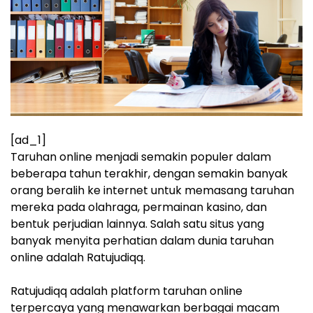
[ad_1]
Taruhan online menjadi semakin populer dalam
beberapa tahun terakhir, dengan semakin banyak
orang beralih ke internet untuk memasang taruhan
mereka pada olahraga, permainan kasino, dan
bentuk perjudian lainnya. Salah satu situs yang
banyak menyita perhatian dalam dunia taruhan
online adalah Ratujudiqq.
Ratujudiqq adalah platform taruhan online
terpercaya yang menawarkan berbagai macam