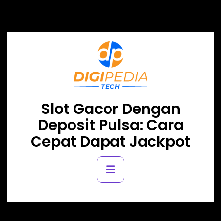
Skip
to
content
Slot Gacor Dengan
Deposit Pulsa: Cara
Cepat Dapat Jackpot
Primary
Menu