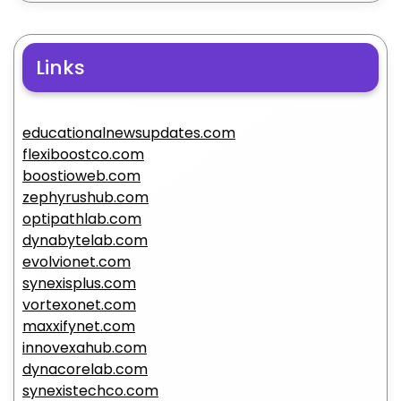
Links
educationalnewsupdates.com
flexiboostco.com
boostioweb.com
zephyrushub.com
optipathlab.com
dynabytelab.com
evolvionet.com
synexisplus.com
vortexonet.com
maxxifynet.com
innovexahub.com
dynacorelab.com
synexistechco.com