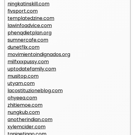
ningkatinskill.com
fivsport.com
templatedzine.com
lawinfoadvice.com
phenqdietplan.org
sumnercafe.com
dunetflix.com
movimientoindignados.org
milfxxxpussy.com
uptodatefamily.com
musitop.com
utyam.com
lacostituzioneblog.com
ohyeea.com
zhitiemoe.com
nungkub.com
anotherindian.com
xylemcider.com
taniaetiago.com