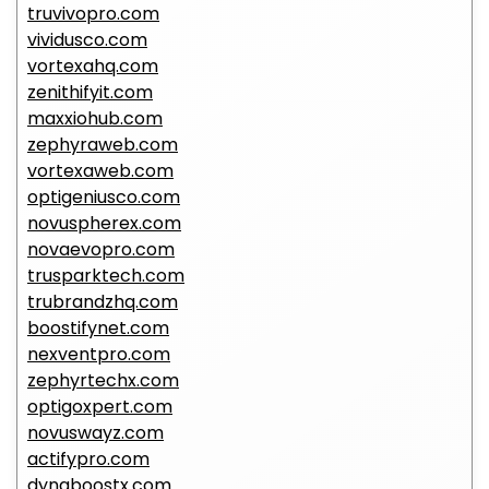
truvivopro.com
vividusco.com
vortexahq.com
zenithifyit.com
maxxiohub.com
zephyraweb.com
vortexaweb.com
optigeniusco.com
novuspherex.com
novaevopro.com
trusparktech.com
trubrandzhq.com
boostifynet.com
nexventpro.com
zephyrtechx.com
optigoxpert.com
novuswayz.com
actifypro.com
dynaboostx.com