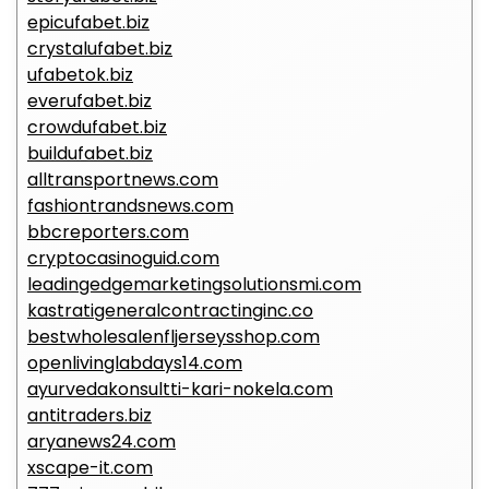
epicufabet.biz
crystalufabet.biz
ufabetok.biz
everufabet.biz
crowdufabet.biz
buildufabet.biz
alltransportnews.com
fashiontrandsnews.com
bbcreporters.com
cryptocasinoguid.com
leadingedgemarketingsolutionsmi.com
kastratigeneralcontractinginc.co
bestwholesalenfljerseysshop.com
openlivinglabdays14.com
ayurvedakonsultti-kari-nokela.com
antitraders.biz
aryanews24.com
xscape-it.com