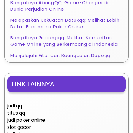
Bangkitnya AbangQQ: Game-Changer di
Dunia Perjudian Online
Melepaskan Kekuatan Datukqq: Melihat Lebih
Dekat Fenomena Poker Online
Bangkitnya Gocengqq: Melihat Komunitas
Game Online yang Berkembang di Indonesia
Menjelajahi Fitur dan Keunggulan Depoqq
LINK LAINNYA
judi qq
situs qq
judi poker online
slot gacor