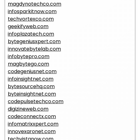
magdynotechco.com
infosparkitnow.com
techvortexco.com
geekifyweb.com
infoplazatech.com
bytegeniusxpert.com
innovatebytelab.com
infobytepro.com
magbytego.com
codegeniusnet.com
infoinsightnet.com
bytesourcehq.com
byteinsightnet.com
codepulsetechco.com
digizineweb.com
codeconnectx.com
infomatrixxpert.com
innovexaronet.com
techvistanow.com