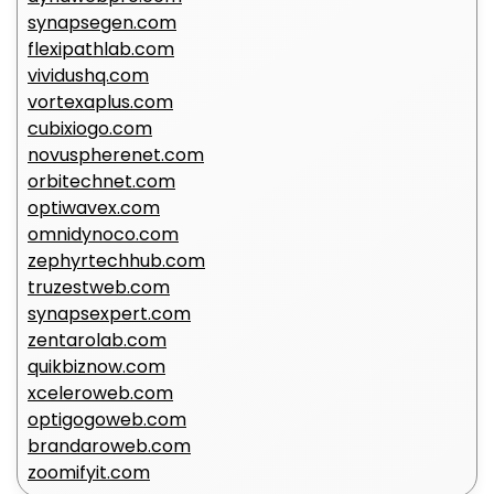
synapsegen.com
flexipathlab.com
vividushq.com
vortexaplus.com
cubixiogo.com
novuspherenet.com
orbitechnet.com
optiwavex.com
omnidynoco.com
zephyrtechhub.com
truzestweb.com
synapsexpert.com
zentarolab.com
quikbiznow.com
xceleroweb.com
optigogoweb.com
brandaroweb.com
zoomifyit.com