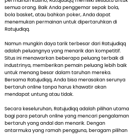
permainan kasino, Ratujudiqq memiliki sesuatu untuk
semua orang. Baik Anda penggemar sepak bola,
bola basket, atau bahkan poker, Anda dapat
menemukan permainan untuk dipertaruhkan di
Ratujudiqq.
Namun mungkin daya tarik terbesar dari Ratujudiqq
adalah peluangnya yang menarik dan kompetitif.
Situs ini menawarkan beberapa peluang terbaik di
industrinya, memberikan pemain peluang lebih baik
untuk menang besar dalam taruhan mereka.
Bersama Ratujudiqq, Anda bisa merasakan serunya
bertaruh online tanpa harus khawatir akan
mendapat untung atau tidak.
Secara keseluruhan, Ratujudiqq adalah pilihan utama
bagi para petaruh online yang mencari pengalaman
bertaruh yang andal dan menarik. Dengan
antarmuka yang ramah pengguna, beragam pilihan