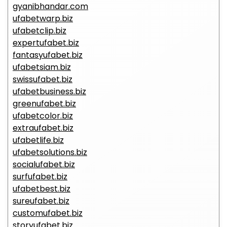
gyanibhandar.com
ufabetwarp.biz
ufabetclip.biz
expertufabet.biz
fantasyufabet.biz
ufabetsiam.biz
swissufabet.biz
ufabetbusiness.biz
greenufabet.biz
ufabetcolor.biz
extraufabet.biz
ufabetlife.biz
ufabetsolutions.biz
socialufabet.biz
surfufabet.biz
ufabetbest.biz
sureufabet.biz
customufabet.biz
storyufabet.biz