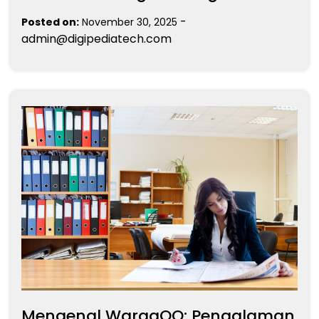
-
Posted on:
November 30, 2025
admin@digipediatech.com
Mengenal WargaQQ: Pengalaman