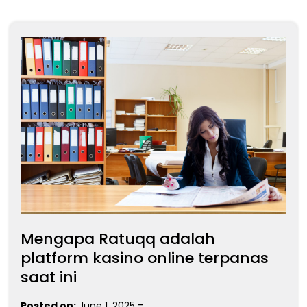
Mengapa Ratuqq adalah
platform kasino online terpanas
saat ini
-
Posted on:
June 1, 2025