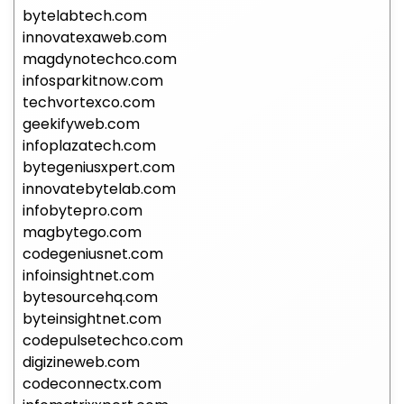
bytelabtech.com
innovatexaweb.com
magdynotechco.com
infosparkitnow.com
techvortexco.com
geekifyweb.com
infoplazatech.com
bytegeniusxpert.com
innovatebytelab.com
infobytepro.com
magbytego.com
codegeniusnet.com
infoinsightnet.com
bytesourcehq.com
byteinsightnet.com
codepulsetechco.com
digizineweb.com
codeconnectx.com