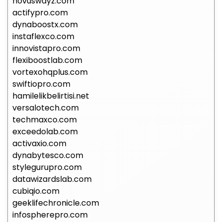
novuswayz.com
actifypro.com
dynaboostx.com
instaflexco.com
innovistapro.com
flexiboostlab.com
vortexohqplus.com
swiftiopro.com
hamilelikbelirtisi.net
versalotech.com
techmaxco.com
exceedolab.com
activaxio.com
dynabytesco.com
stylegurupro.com
datawizardslab.com
cubiqio.com
geeklifechronicle.com
infospherepro.com