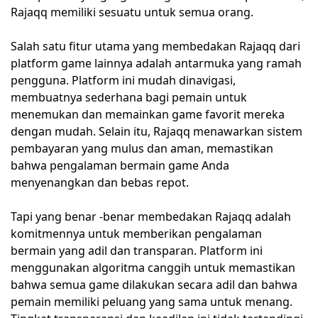
Rajaqq memiliki sesuatu untuk semua orang.
Salah satu fitur utama yang membedakan Rajaqq dari
platform game lainnya adalah antarmuka yang ramah
pengguna. Platform ini mudah dinavigasi,
membuatnya sederhana bagi pemain untuk
menemukan dan memainkan game favorit mereka
dengan mudah. Selain itu, Rajaqq menawarkan sistem
pembayaran yang mulus dan aman, memastikan
bahwa pengalaman bermain game Anda
menyenangkan dan bebas repot.
Tapi yang benar -benar membedakan Rajaqq adalah
komitmennya untuk memberikan pengalaman
bermain yang adil dan transparan. Platform ini
menggunakan algoritma canggih untuk memastikan
bahwa semua game dilakukan secara adil dan bahwa
pemain memiliki peluang yang sama untuk menang.