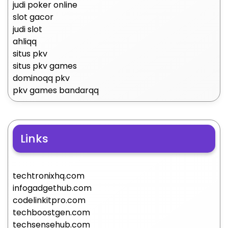
judi poker online
slot gacor
judi slot
ahliqq
situs pkv
situs pkv games
dominoqq pkv
pkv games bandarqq
Links
techtronixhq.com
infogadgethub.com
codelinkitpro.com
techboostgen.com
techsensehub.com