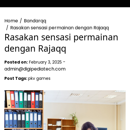
Home
Bandarqq
Rasakan sensasi permainan dengan Rajaqq
Rasakan sensasi permainan
dengan Rajaqq
-
Posted on:
February 3, 2025
admin@digipediatech.com
Post Tags:
pkv games