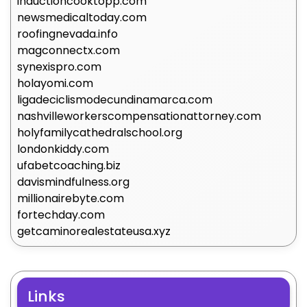
inductioncooktopp.com
newsmedicaltoday.com
roofingnevada.info
magconnectx.com
synexispro.com
holayomi.com
ligadeciclismodecundinamarca.com
nashvilleworkerscompensationattorney.com
holyfamilycathedralschool.org
londonkiddy.com
ufabetcoaching.biz
davismindfulness.org
millionairebyte.com
fortechday.com
getcaminorealestateusa.xyz
Links