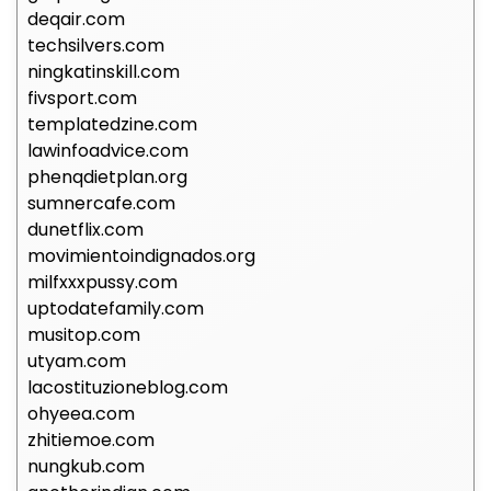
deqair.com
techsilvers.com
ningkatinskill.com
fivsport.com
templatedzine.com
lawinfoadvice.com
phenqdietplan.org
sumnercafe.com
dunetflix.com
movimientoindignados.org
milfxxxpussy.com
uptodatefamily.com
musitop.com
utyam.com
lacostituzioneblog.com
ohyeea.com
zhitiemoe.com
nungkub.com