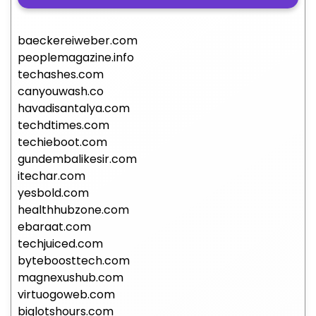
baeckereiweber.com
peoplemagazine.info
techashes.com
canyouwash.co
havadisantalya.com
techdtimes.com
techieboot.com
gundembalikesir.com
itechar.com
yesbold.com
healthhubzone.com
ebaraat.com
techjuiced.com
byteboosttech.com
magnexushub.com
virtuogoweb.com
biglotshours.com