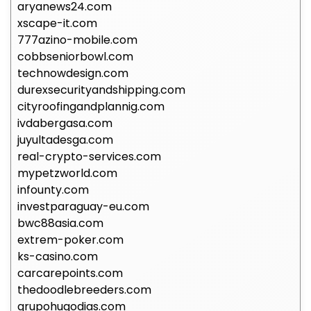
aryanews24.com
xscape-it.com
777azino-mobile.com
cobbseniorbowl.com
technowdesign.com
durexsecurityandshipping.com
cityroofingandplannig.com
ivdabergasa.com
juyultadesga.com
real-crypto-services.com
mypetzworld.com
infounty.com
investparaguay-eu.com
bwc88asia.com
extrem-poker.com
ks-casino.com
carcarepoints.com
thedoodlebreeders.com
grupohugodias.com