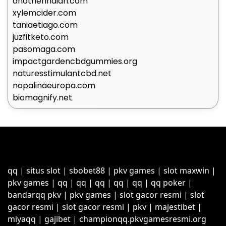
anotherindian.com
xylemcider.com
taniaetiago.com
juzfitketo.com
pasomaga.com
impactgardencbdgummies.org
naturesstimulantcbd.net
nopalinaeuropa.com
biomagnify.net
qq
|
situs slot
|
sbobet88
|
pkv games
|
slot maxwin
|
pkv games
|
qq
|
qq
|
qq
|
qq
|
qq
|
qq poker
|
bandarqq pkv
|
pkv games
|
slot gacor resmi
|
slot
gacor resmi
|
slot gacor resmi
|
pkv
|
majestibet
|
miyaqq
|
gajibet
|
championqq.pkvgamesresmi.org