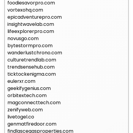
foodiesavorpro.com
vortexohq.com
epicadventurepro.com
insightwavelab.com
lifeexplorerpro.com
novusgo.com
bytestormpro.com
wanderlustchrono.com
culturetrendlab.com
trendsensehub.com
ticktockenigma.com
eulerxr.com
geekifygenius.com
orbitextech.com
magconnecttech.com
zenifyweb.com
livetogel.co
genmatfiredoor.com
findlascegasproperties.com