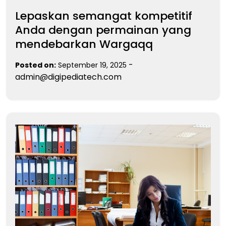
Lepaskan semangat kompetitif
Anda dengan permainan yang
mendebarkan Wargaqq
-
Posted on:
September 19, 2025
admin@digipediatech.com