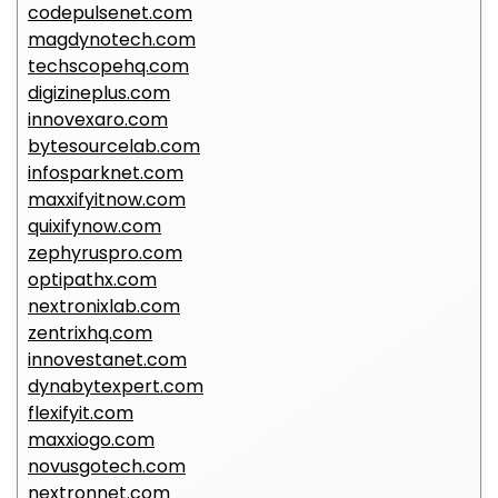
codepulsenet.com
magdynotech.com
techscopehq.com
digizineplus.com
innovexaro.com
bytesourcelab.com
infosparknet.com
maxxifyitnow.com
quixifynow.com
zephyruspro.com
optipathx.com
nextronixlab.com
zentrixhq.com
innovestanet.com
dynabytexpert.com
flexifyit.com
maxxiogo.com
novusgotech.com
nextronnet.com