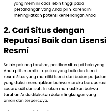
yang memiliki odds lebih tinggi pada
pertandingan yang Anda pilih, karena ini
meningkatkan potensi kemenangan Anda.
2. Cari Situs dengan
Reputasi Baik dan Lisensi
Resmi
Selain peluang taruhan, pastikan situs judi bola yang
Anda pilih memiliki reputasi yang baik dan lisensi
resmi. Situs yang memiliki lisensi dari badan perjudian
yang diakui menunjukkan bahwa mereka beroperasi
secara adil dan sah. Ini akan memastikan bahwa
taruhan Anda dilakukan dalam lingkungan yang
aman dan terpercaya.