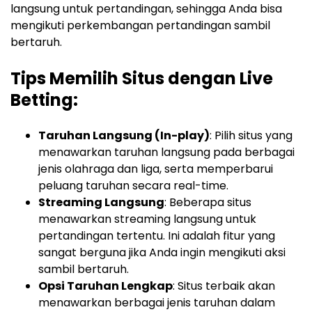
langsung untuk pertandingan, sehingga Anda bisa
mengikuti perkembangan pertandingan sambil
bertaruh.
Tips Memilih Situs dengan Live
Betting:
Taruhan Langsung (In-play)
: Pilih situs yang
menawarkan taruhan langsung pada berbagai
jenis olahraga dan liga, serta memperbarui
peluang taruhan secara real-time.
Streaming Langsung
: Beberapa situs
menawarkan streaming langsung untuk
pertandingan tertentu. Ini adalah fitur yang
sangat berguna jika Anda ingin mengikuti aksi
sambil bertaruh.
Opsi Taruhan Lengkap
: Situs terbaik akan
menawarkan berbagai jenis taruhan dalam