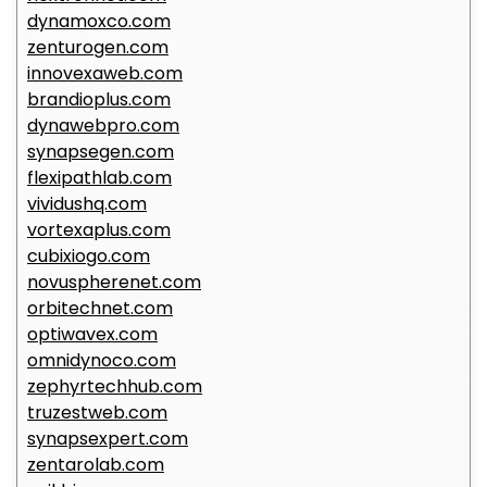
dynamoxco.com
zenturogen.com
innovexaweb.com
brandioplus.com
dynawebpro.com
synapsegen.com
flexipathlab.com
vividushq.com
vortexaplus.com
cubixiogo.com
novuspherenet.com
orbitechnet.com
optiwavex.com
omnidynoco.com
zephyrtechhub.com
truzestweb.com
synapsexpert.com
zentarolab.com