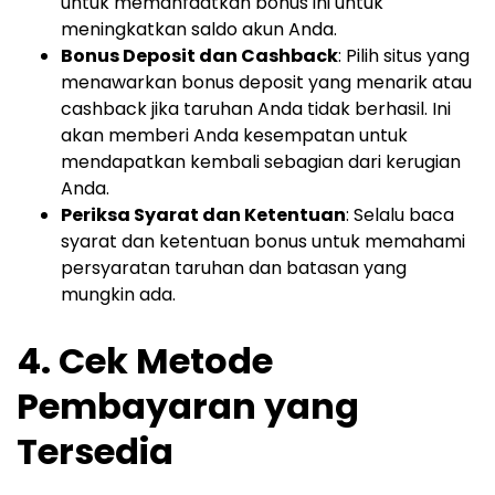
untuk memanfaatkan bonus ini untuk
meningkatkan saldo akun Anda.
Bonus Deposit dan Cashback
: Pilih situs yang
menawarkan bonus deposit yang menarik atau
cashback jika taruhan Anda tidak berhasil. Ini
akan memberi Anda kesempatan untuk
mendapatkan kembali sebagian dari kerugian
Anda.
Periksa Syarat dan Ketentuan
: Selalu baca
syarat dan ketentuan bonus untuk memahami
persyaratan taruhan dan batasan yang
mungkin ada.
4. Cek Metode
Pembayaran yang
Tersedia