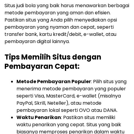
Situs judi bola yang baik harus menawarkan berbagai
metode pembayaran yang aman dan efisien.
Pastikan situs yang Anda pilih menyediakan opsi
pembayaran yang nyaman dan cepat, seperti
transfer bank, kartu kredit/debit, e-wallet, atau
pembayaran digital lainnya.
Tips Memilih Situs dengan
Pembayaran Cepat:
Metode Pembayaran Populer
: Pilih situs yang
menerima metode pembayaran yang populer
seperti Visa, MasterCard, e-wallet (misalnya
PayPal, Skrill, Neteller), atau metode
pembayaran lokal seperti OVO atau DANA.
Waktu Penarikan
: Pastikan situs memiliki
waktu penarikan yang cepat. Situs yang baik
biasanya memproses penarikan dalam waktu