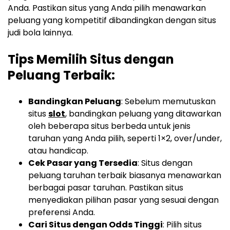
Anda. Pastikan situs yang Anda pilih menawarkan
peluang yang kompetitif dibandingkan dengan situs
judi bola lainnya.
Tips Memilih Situs dengan
Peluang Terbaik:
Bandingkan Peluang
: Sebelum memutuskan
situs
slot
, bandingkan peluang yang ditawarkan
oleh beberapa situs berbeda untuk jenis
taruhan yang Anda pilih, seperti 1×2, over/under,
atau handicap.
Cek Pasar yang Tersedia
: Situs dengan
peluang taruhan terbaik biasanya menawarkan
berbagai pasar taruhan. Pastikan situs
menyediakan pilihan pasar yang sesuai dengan
preferensi Anda.
Cari Situs dengan Odds Tinggi
: Pilih situs