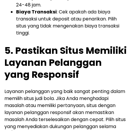
24-48 jam.
Biaya Transaksi
: Cek apakah ada biaya
transaksi untuk deposit atau penarikan. Pilih
situs yang tidak mengenakan biaya transaksi
tinggi.
5. Pastikan Situs Memiliki
Layanan Pelanggan
yang Responsif
Layanan pelanggan yang baik sangat penting dalam
memilih situs judi bola. Jika Anda menghadapi
masalah atau memiliki pertanyaan, situs dengan
layanan pelanggan responsif akan memastikan
masalah Anda terselesaikan dengan cepat. Pilih situs
yang menyediakan dukungan pelanggan selama