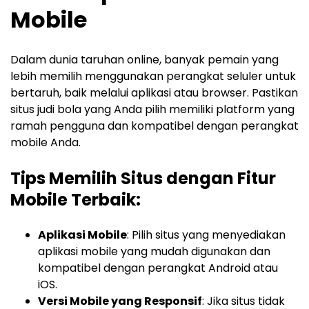
Mobile
Dalam dunia taruhan online, banyak pemain yang
lebih memilih menggunakan perangkat seluler untuk
bertaruh, baik melalui aplikasi atau browser. Pastikan
situs judi bola yang Anda pilih memiliki platform yang
ramah pengguna dan kompatibel dengan perangkat
mobile Anda.
Tips Memilih Situs dengan Fitur
Mobile Terbaik:
Aplikasi Mobile
: Pilih situs yang menyediakan
aplikasi mobile yang mudah digunakan dan
kompatibel dengan perangkat Android atau
iOS.
Versi Mobile yang Responsif
: Jika situs tidak