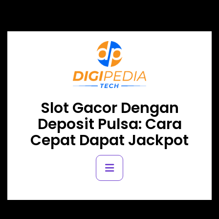
Skip
to
content
Slot Gacor Dengan
Deposit Pulsa: Cara
Cepat Dapat Jackpot
Primary
Menu