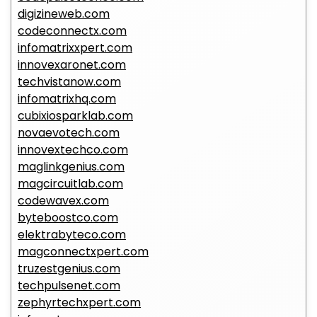
digizineweb.com
codeconnectx.com
infomatrixxpert.com
innovexaronet.com
techvistanow.com
infomatrixhq.com
cubixiosparklab.com
novaevotech.com
innovextechco.com
maglinkgenius.com
magcircuitlab.com
codewavex.com
byteboostco.com
elektrabyteco.com
magconnectxpert.com
truzestgenius.com
techpulsenet.com
zephyrtechxpert.com