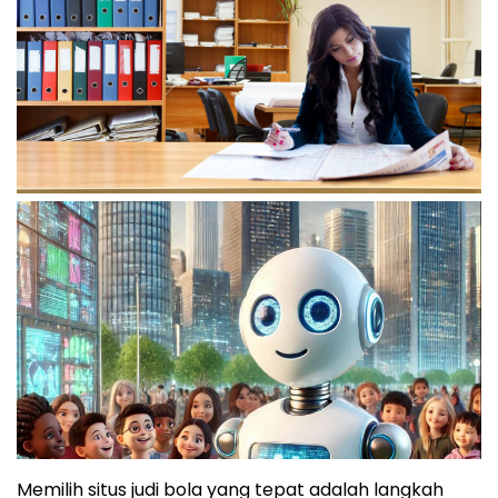
Memilih situs judi bola yang tepat adalah langkah