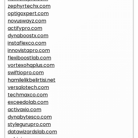
zephyrtechx.com
optigoxpert.com
novuswayz.com
actifypro.com
dynaboostx.com
instaflexco.com
innovistapro.com
flexiboostlab.com
vortexohqplus.com
swiftiopro.com
hamilelikbelirtisi.net
versalotech.com
techmaxco.com
exceedolab.com
activaxio.com
dynabytesco.com
stylegurupro.com
datawizardslab.com