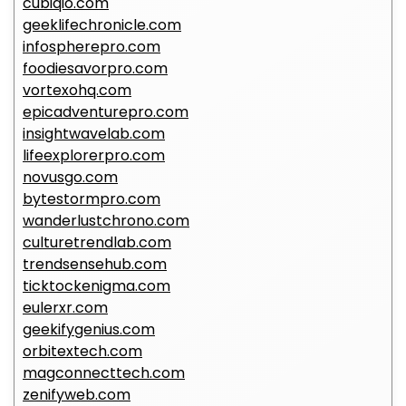
cubiqio.com
geeklifechronicle.com
infospherepro.com
foodiesavorpro.com
vortexohq.com
epicadventurepro.com
insightwavelab.com
lifeexplorerpro.com
novusgo.com
bytestormpro.com
wanderlustchrono.com
culturetrendlab.com
trendsensehub.com
ticktockenigma.com
eulerxr.com
geekifygenius.com
orbitextech.com
magconnecttech.com
zenifyweb.com