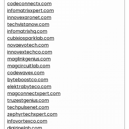
codeconnectx.com
infomatrixxpert.com
innovexaronet.com
techvistanow.com
infomatrixhq.com
cubixiosparklab.com
novaevotech.com
innovextechco.com
maglinkgenius.com
magcircuitlab.com
codewavex.com
byteboostco.com
elektrabyteco.com
magconnectxpert.com
truzestgenius.com
techpulsenet.com
zephyrtechxpert.com
infovortexco.com
digizinelab.com