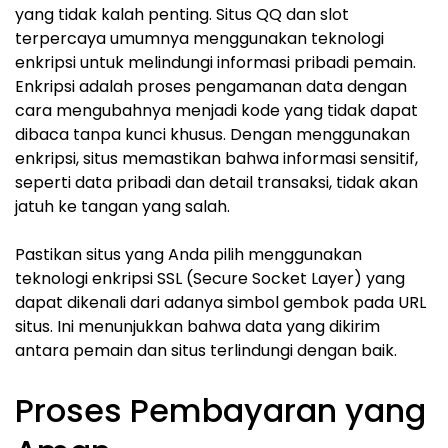
yang tidak kalah penting. Situs QQ dan slot
terpercaya umumnya menggunakan teknologi
enkripsi untuk melindungi informasi pribadi pemain.
Enkripsi adalah proses pengamanan data dengan
cara mengubahnya menjadi kode yang tidak dapat
dibaca tanpa kunci khusus. Dengan menggunakan
enkripsi, situs memastikan bahwa informasi sensitif,
seperti data pribadi dan detail transaksi, tidak akan
jatuh ke tangan yang salah.
Pastikan situs yang Anda pilih menggunakan
teknologi enkripsi SSL (Secure Socket Layer) yang
dapat dikenali dari adanya simbol gembok pada URL
situs. Ini menunjukkan bahwa data yang dikirim
antara pemain dan situs terlindungi dengan baik.
Proses Pembayaran yang