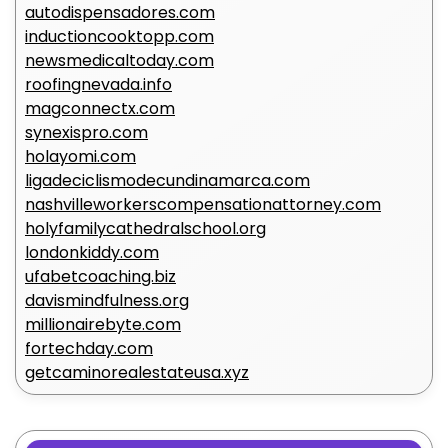
autodispensadores.com
inductioncooktopp.com
newsmedicaltoday.com
roofingnevada.info
magconnectx.com
synexispro.com
holayomi.com
ligadeciclismodecundinamarca.com
nashvilleworkerscompensationattorney.com
holyfamilycathedralschool.org
londonkiddy.com
ufabetcoaching.biz
davismindfulness.org
millionairebyte.com
fortechday.com
getcaminorealestateusa.xyz