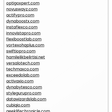
optigoxpert.com
novuswayz.com
actifypro.com
dynaboostx.com
instaflexco.com
innovistapro.com
flexiboostlab.com
vortexohqplus.com
swiftiopro.com
hamilelikbelirtisi.net
versalotech.com
techmaxco.com
exceedolab.com
activaxio.com
dynabytesco.com
stylegurupro.com
datawizardslab.com
cubiqio.com
geeklifechronicle.com