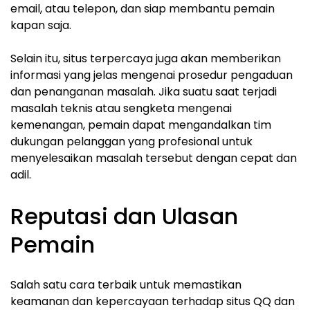
email, atau telepon, dan siap membantu pemain
kapan saja.
Selain itu, situs terpercaya juga akan memberikan
informasi yang jelas mengenai prosedur pengaduan
dan penanganan masalah. Jika suatu saat terjadi
masalah teknis atau sengketa mengenai
kemenangan, pemain dapat mengandalkan tim
dukungan pelanggan yang profesional untuk
menyelesaikan masalah tersebut dengan cepat dan
adil.
Reputasi dan Ulasan
Pemain
Salah satu cara terbaik untuk memastikan
keamanan dan kepercayaan terhadap situs QQ dan