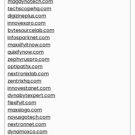
magdynotech.com
techscopehq.com
digizineplus.com
innovexaro.com
bytesourcelab.com
infosparknet.com
maxxifyitnow.com
quixifynow.com
zephyruspro.com
optipathx.com
nextronixlab.com
zentrixhq.com
innovestanet.com
dynabytexpert.com
flexifyit.com
maxxiogo.com
novusgotech.com
nextronnet.com
dynamoxco.com