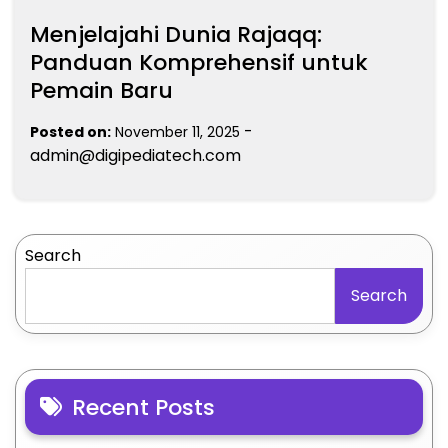
Menjelajahi Dunia Rajaqq:
Panduan Komprehensif untuk
Pemain Baru
-
Posted on:
November 11, 2025
admin@digipediatech.com
Search
Search
Recent Posts