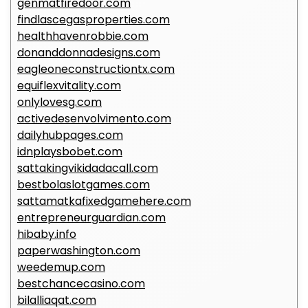
genmatfiredoor.com
findlascegasproperties.com
healthhavenrobbie.com
donanddonnadesigns.com
eagleoneconstructiontx.com
equiflexvitality.com
onlylovesg.com
activedesenvolvimento.com
dailyhubpages.com
idnplaysbobet.com
sattakingvikidadacall.com
bestbolaslotgames.com
sattamatkafixedgamehere.com
entrepreneurguardian.com
hibaby.info
paperwashington.com
weedemup.com
bestchancecasino.com
bilalliaqat.com