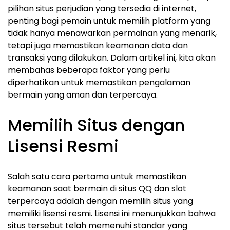
pilihan situs perjudian yang tersedia di internet,
penting bagi pemain untuk memilih platform yang
tidak hanya menawarkan permainan yang menarik,
tetapi juga memastikan keamanan data dan
transaksi yang dilakukan. Dalam artikel ini, kita akan
membahas beberapa faktor yang perlu
diperhatikan untuk memastikan pengalaman
bermain yang aman dan terpercaya.
Memilih Situs dengan
Lisensi Resmi
Salah satu cara pertama untuk memastikan
keamanan saat bermain di situs QQ dan slot
terpercaya adalah dengan memilih situs yang
memiliki lisensi resmi. Lisensi ini menunjukkan bahwa
situs tersebut telah memenuhi standar yang