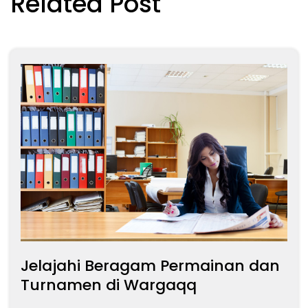
Related Post
Jelajahi Beragam Permainan dan
Turnamen di Wargaqq