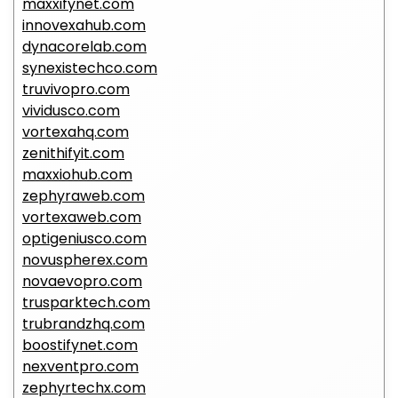
maxxifynet.com
innovexahub.com
dynacorelab.com
synexistechco.com
truvivopro.com
vividusco.com
vortexahq.com
zenithifyit.com
maxxiohub.com
zephyraweb.com
vortexaweb.com
optigeniusco.com
novuspherex.com
novaevopro.com
trusparktech.com
trubrandzhq.com
boostifynet.com
nexventpro.com
zephyrtechx.com