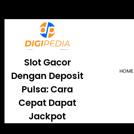
Skip
to
content
Slot Gacor
HOME
Dengan Deposit
Pulsa: Cara
Cepat Dapat
Jackpot