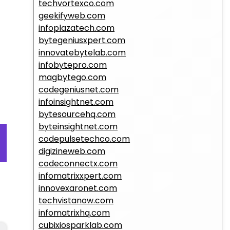
techvortexco.com
geekifyweb.com
infoplazatech.com
bytegeniusxpert.com
innovatebytelab.com
infobytepro.com
magbytego.com
codegeniusnet.com
infoinsightnet.com
bytesourcehq.com
byteinsightnet.com
codepulsetechco.com
digizineweb.com
codeconnectx.com
infomatrixxpert.com
innovexaronet.com
techvistanow.com
infomatrixhq.com
cubixiosparklab.com