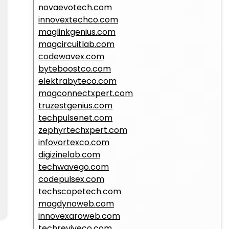
novaevotech.com
innovextechco.com
maglinkgenius.com
magcircuitlab.com
codewavex.com
byteboostco.com
elektrabyteco.com
magconnectxpert.com
truzestgenius.com
techpulsenet.com
zephyrtechxpert.com
infovortexco.com
digizinelab.com
techwavego.com
codepulsex.com
techscopetech.com
magdynoweb.com
innovexaroweb.com
techreviveco.com