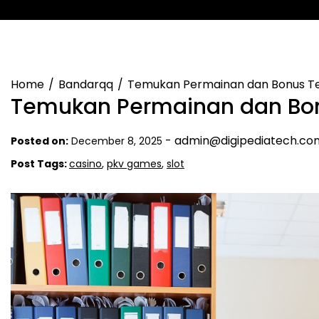
Home
Bandarqq
Temukan Permainan dan Bonus Te
Temukan Permainan dan Bon
-
admin@digipediatech.co
Posted on:
December 8, 2025
Post Tags:
casino
,
pkv games
,
slot