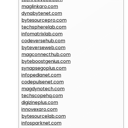
maglinkaro.com
dynabytenet.com
bytesourcepro.com
techspherelab.com
infomatrixlab.com
codeversehub.com
byteverseweb.com
magconnecthub.com
byteboostgenius.com
synapsegoplus.com
infopedianet.com
codepulsenet.com
magdynotech.com
techscopehq.com
digizineplus.com
innovexaro.com
bytesourcelab.com
infosparknet.com