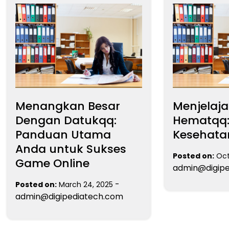
Menangkan Besar
Menjelaja
Dengan Datukqq:
Hematqq:
Panduan Utama
Kesehata
Anda untuk Sukses
Posted on:
Oct
Game Online
admin@digipe
-
Posted on:
March 24, 2025
admin@digipediatech.com