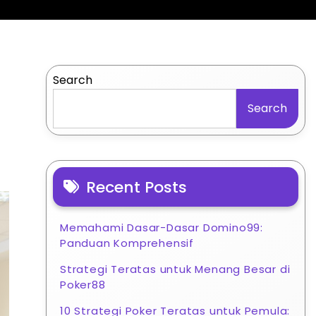
Search
Search
Recent Posts
Memahami Dasar-Dasar Domino99:
Panduan Komprehensif
Strategi Teratas untuk Menang Besar di
Poker88
10 Strategi Poker Teratas untuk Pemula: