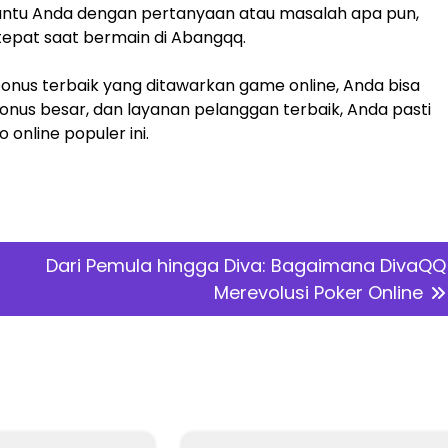
ntu Anda dengan pertanyaan atau masalah apa pun,
epat saat bermain di Abangqq.
onus terbaik yang ditawarkan game online, Anda bisa
us besar, dan layanan pelanggan terbaik, Anda pasti
nline populer ini.
Dari Pemula hingga Diva: Bagaimana DivaQQ
Merevolusi Poker Online