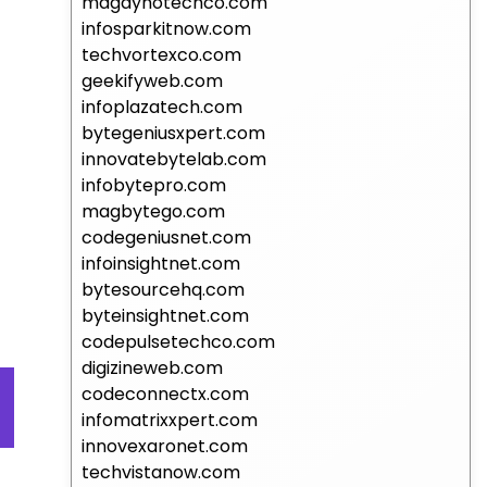
magdynotechco.com
infosparkitnow.com
techvortexco.com
geekifyweb.com
infoplazatech.com
bytegeniusxpert.com
innovatebytelab.com
infobytepro.com
magbytego.com
codegeniusnet.com
infoinsightnet.com
bytesourcehq.com
byteinsightnet.com
codepulsetechco.com
digizineweb.com
codeconnectx.com
infomatrixxpert.com
innovexaronet.com
techvistanow.com