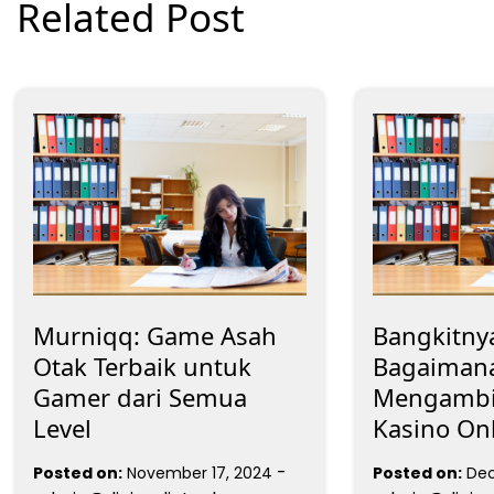
Related Post
Murniqq: Game Asah
Bangkitny
Otak Terbaik untuk
Bagaimana
Gamer dari Semua
Mengambil
Level
Kasino On
-
Posted on:
November 17, 2024
Posted on:
Dec