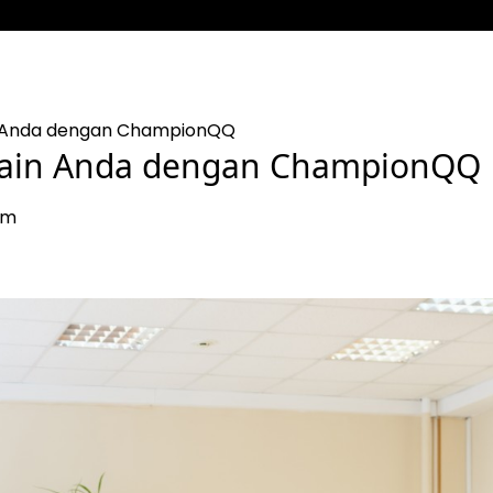
n Anda dengan ChampionQQ
main Anda dengan ChampionQQ
om