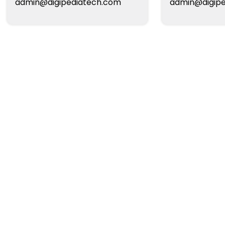
admin@digipediatech.com
admin@digipe