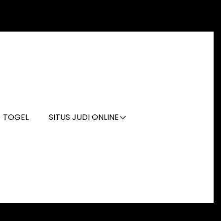
TOGEL
SITUS JUDI ONLINE