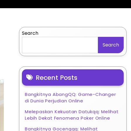
Search
Search
Recent Posts
Bangkitnya AbangQQ: Game-Changer
di Dunia Perjudian Online
Melepaskan Kekuatan Datukqq: Melihat
Lebih Dekat Fenomena Poker Online
Bangkitnya Gocengqq: Melihat