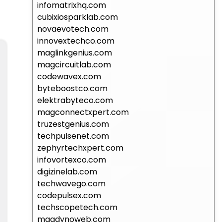
infomatrixhq.com
cubixiosparklab.com
novaevotech.com
innovextechco.com
maglinkgenius.com
magcircuitlab.com
codewavex.com
byteboostco.com
elektrabyteco.com
magconnectxpert.com
truzestgenius.com
techpulsenet.com
zephyrtechxpert.com
infovortexco.com
digizinelab.com
techwavego.com
codepulsex.com
techscopetech.com
magdynoweb.com