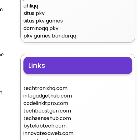
ahliqq
rm
situs pkv
situs pkv games
dominoqq pkv
pkv games bandarqq
n
me
Links
techtronixhq.com
n
infogadgethub.com
codelinkitpro.com
techboostgen.com
techsensehub.com
bytelabtech.com
innovatexaweb.com