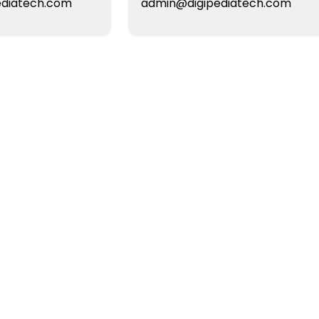
diatech.com
admin@digipediatech.com