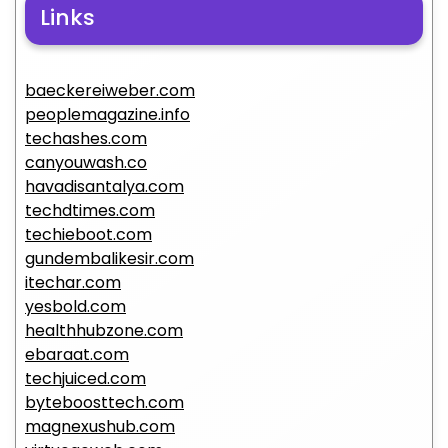
Links
baeckereiweber.com
peoplemagazine.info
techashes.com
canyouwash.co
havadisantalya.com
techdtimes.com
techieboot.com
gundembalikesir.com
itechar.com
yesbold.com
healthhubzone.com
ebaraat.com
techjuiced.com
byteboosttech.com
magnexushub.com