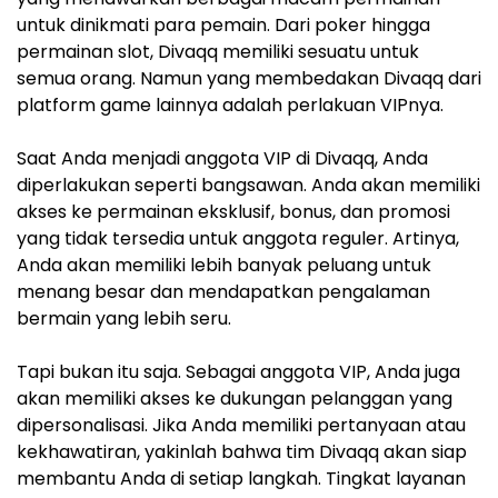
untuk dinikmati para pemain. Dari poker hingga
permainan slot, Divaqq memiliki sesuatu untuk
semua orang. Namun yang membedakan Divaqq dari
platform game lainnya adalah perlakuan VIPnya.
Saat Anda menjadi anggota VIP di Divaqq, Anda
diperlakukan seperti bangsawan. Anda akan memiliki
akses ke permainan eksklusif, bonus, dan promosi
yang tidak tersedia untuk anggota reguler. Artinya,
Anda akan memiliki lebih banyak peluang untuk
menang besar dan mendapatkan pengalaman
bermain yang lebih seru.
Tapi bukan itu saja. Sebagai anggota VIP, Anda juga
akan memiliki akses ke dukungan pelanggan yang
dipersonalisasi. Jika Anda memiliki pertanyaan atau
kekhawatiran, yakinlah bahwa tim Divaqq akan siap
membantu Anda di setiap langkah. Tingkat layanan