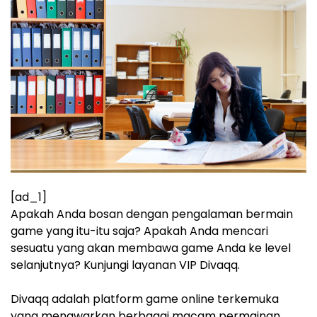
[ad_1]
Apakah Anda bosan dengan pengalaman bermain
game yang itu-itu saja? Apakah Anda mencari
sesuatu yang akan membawa game Anda ke level
selanjutnya? Kunjungi layanan VIP Divaqq.
Divaqq adalah platform game online terkemuka
yang menawarkan berbagai macam permainan