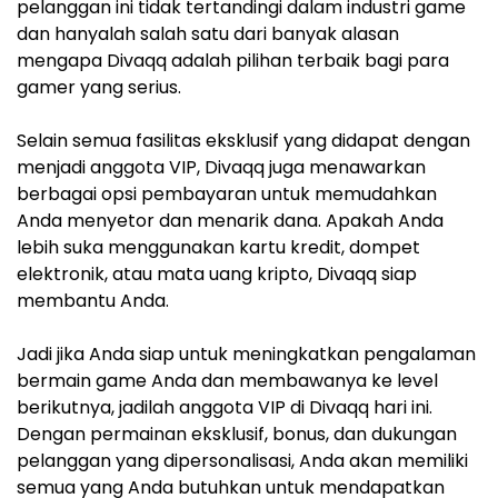
pelanggan ini tidak tertandingi dalam industri game
dan hanyalah salah satu dari banyak alasan
mengapa Divaqq adalah pilihan terbaik bagi para
gamer yang serius.
Selain semua fasilitas eksklusif yang didapat dengan
menjadi anggota VIP, Divaqq juga menawarkan
berbagai opsi pembayaran untuk memudahkan
Anda menyetor dan menarik dana. Apakah Anda
lebih suka menggunakan kartu kredit, dompet
elektronik, atau mata uang kripto, Divaqq siap
membantu Anda.
Jadi jika Anda siap untuk meningkatkan pengalaman
bermain game Anda dan membawanya ke level
berikutnya, jadilah anggota VIP di Divaqq hari ini.
Dengan permainan eksklusif, bonus, dan dukungan
pelanggan yang dipersonalisasi, Anda akan memiliki
semua yang Anda butuhkan untuk mendapatkan