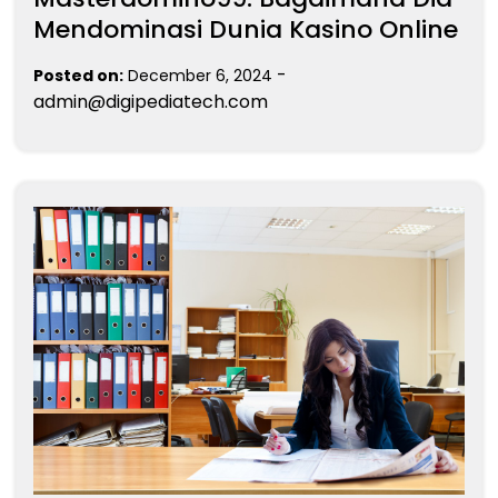
Mendominasi Dunia Kasino Online
-
Posted on:
December 6, 2024
admin@digipediatech.com