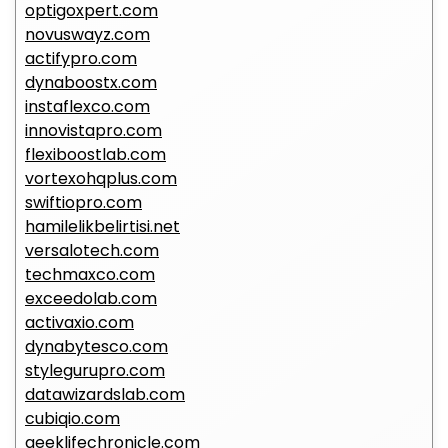
optigoxpert.com
novuswayz.com
actifypro.com
dynaboostx.com
instaflexco.com
innovistapro.com
flexiboostlab.com
vortexohqplus.com
swiftiopro.com
hamilelikbelirtisi.net
versalotech.com
techmaxco.com
exceedolab.com
activaxio.com
dynabytesco.com
stylegurupro.com
datawizardslab.com
cubiqio.com
geeklifechronicle.com