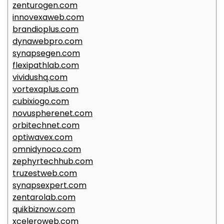
zenturogen.com
innovexaweb.com
brandioplus.com
dynawebpro.com
synapsegen.com
flexipathlab.com
vividushq.com
vortexaplus.com
cubixiogo.com
novuspherenet.com
orbitechnet.com
optiwavex.com
omnidynoco.com
zephyrtechhub.com
truzestweb.com
synapsexpert.com
zentarolab.com
quikbiznow.com
xceleroweb.com