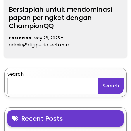
Bersiaplah untuk mendominasi
papan peringkat dengan
ChampionQQ
-
Posted on:
May 26, 2025
admin@digipediatech.com
Search
Search
Recent Posts