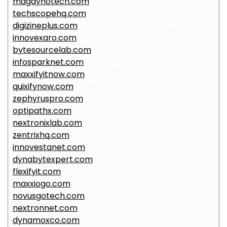
magdynotech.com
techscopehq.com
digizineplus.com
innovexaro.com
bytesourcelab.com
infosparknet.com
maxxifyitnow.com
quixifynow.com
zephyruspro.com
optipathx.com
nextronixlab.com
zentrixhq.com
innovestanet.com
dynabytexpert.com
flexifyit.com
maxxiogo.com
novusgotech.com
nextronnet.com
dynamoxco.com