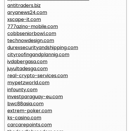
antitraders.biz
aryanews24.com
xscape-it.com
777azino-mobile.com
cobbseniorbowl.com
technowdesign.com
durexsecurityandshipping.com
cityroofingandplannig.com
ivdabergasa.com
juyultadesga.com
real-crypto-services.com
mypetzworld.com
infounty.com
investparaguay-eu.com
bwc88asia.com
extrem-poker.com
ks-casino.com
carcarepoints.com