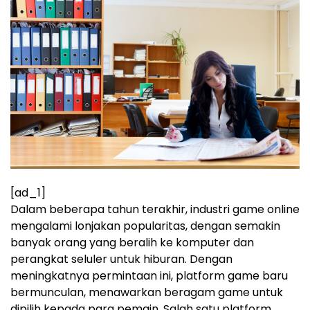
[ad_1]
Dalam beberapa tahun terakhir, industri game online
mengalami lonjakan popularitas, dengan semakin
banyak orang yang beralih ke komputer dan
perangkat seluler untuk hiburan. Dengan
meningkatnya permintaan ini, platform game baru
bermunculan, menawarkan beragam game untuk
dipilih kepada para pemain. Salah satu platform