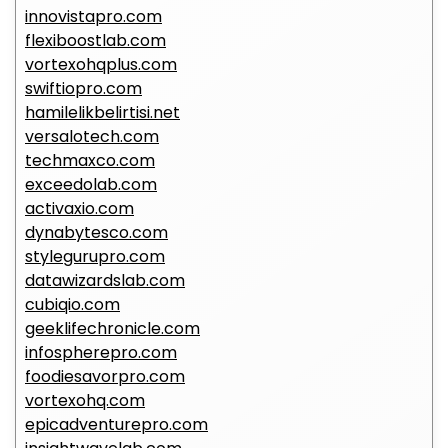
innovistapro.com
flexiboostlab.com
vortexohqplus.com
swiftiopro.com
hamilelikbelirtisi.net
versalotech.com
techmaxco.com
exceedolab.com
activaxio.com
dynabytesco.com
stylegurupro.com
datawizardslab.com
cubiqio.com
geeklifechronicle.com
infospherepro.com
foodiesavorpro.com
vortexohq.com
epicadventurepro.com