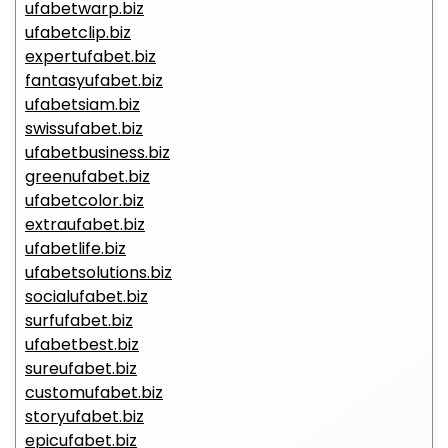
ufabetwarp.biz
ufabetclip.biz
expertufabet.biz
fantasyufabet.biz
ufabetsiam.biz
swissufabet.biz
ufabetbusiness.biz
greenufabet.biz
ufabetcolor.biz
extraufabet.biz
ufabetlife.biz
ufabetsolutions.biz
socialufabet.biz
surfufabet.biz
ufabetbest.biz
sureufabet.biz
customufabet.biz
storyufabet.biz
epicufabet.biz