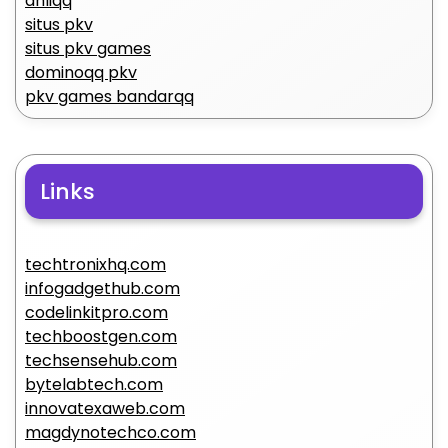
ahliqq
situs pkv
situs pkv games
dominoqq pkv
pkv games bandarqq
Links
techtronixhq.com
infogadgethub.com
codelinkitpro.com
techboostgen.com
techsensehub.com
bytelabtech.com
innovatexaweb.com
magdynotechco.com