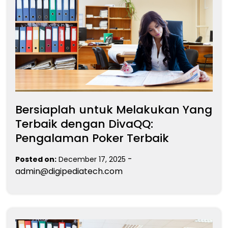
Bersiaplah untuk Melakukan Yang
Terbaik dengan DivaQQ:
Pengalaman Poker Terbaik
-
Posted on:
December 17, 2025
admin@digipediatech.com