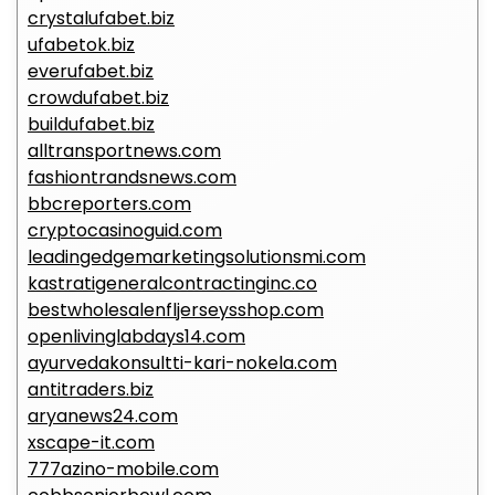
crystalufabet.biz
ufabetok.biz
everufabet.biz
crowdufabet.biz
buildufabet.biz
alltransportnews.com
fashiontrandsnews.com
bbcreporters.com
cryptocasinoguid.com
leadingedgemarketingsolutionsmi.com
kastratigeneralcontractinginc.co
bestwholesalenfljerseysshop.com
openlivinglabdays14.com
ayurvedakonsultti-kari-nokela.com
antitraders.biz
aryanews24.com
xscape-it.com
777azino-mobile.com