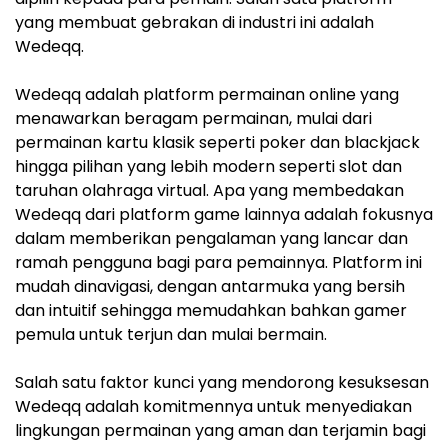
yang membuat gebrakan di industri ini adalah
Wedeqq.
Wedeqq adalah platform permainan online yang
menawarkan beragam permainan, mulai dari
permainan kartu klasik seperti poker dan blackjack
hingga pilihan yang lebih modern seperti slot dan
taruhan olahraga virtual. Apa yang membedakan
Wedeqq dari platform game lainnya adalah fokusnya
dalam memberikan pengalaman yang lancar dan
ramah pengguna bagi para pemainnya. Platform ini
mudah dinavigasi, dengan antarmuka yang bersih
dan intuitif sehingga memudahkan bahkan gamer
pemula untuk terjun dan mulai bermain.
Salah satu faktor kunci yang mendorong kesuksesan
Wedeqq adalah komitmennya untuk menyediakan
lingkungan permainan yang aman dan terjamin bagi