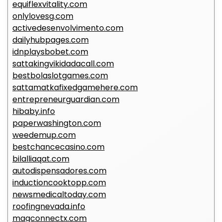
equiflexvitality.com
onlylovesg.com
activedesenvolvimento.com
dailyhubpages.com
idnplaysbobet.com
sattakingvikidadacall.com
bestbolaslotgames.com
sattamatkafixedgamehere.com
entrepreneurguardian.com
hibaby.info
paperwashington.com
weedemup.com
bestchancecasino.com
bilalliaqat.com
autodispensadores.com
inductioncooktopp.com
newsmedicaltoday.com
roofingnevada.info
magconnectx.com