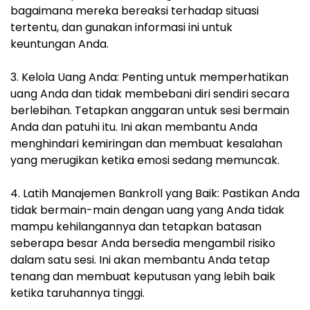
bagaimana mereka bereaksi terhadap situasi
tertentu, dan gunakan informasi ini untuk
keuntungan Anda.
3. Kelola Uang Anda: Penting untuk memperhatikan
uang Anda dan tidak membebani diri sendiri secara
berlebihan. Tetapkan anggaran untuk sesi bermain
Anda dan patuhi itu. Ini akan membantu Anda
menghindari kemiringan dan membuat kesalahan
yang merugikan ketika emosi sedang memuncak.
4. Latih Manajemen Bankroll yang Baik: Pastikan Anda
tidak bermain-main dengan uang yang Anda tidak
mampu kehilangannya dan tetapkan batasan
seberapa besar Anda bersedia mengambil risiko
dalam satu sesi. Ini akan membantu Anda tetap
tenang dan membuat keputusan yang lebih baik
ketika taruhannya tinggi.