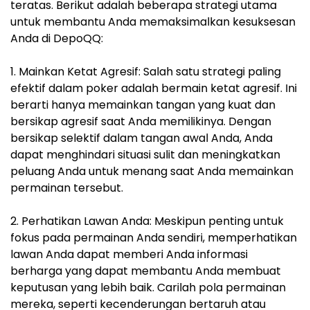
teratas. Berikut adalah beberapa strategi utama
untuk membantu Anda memaksimalkan kesuksesan
Anda di DepoQQ:
1. Mainkan Ketat Agresif: Salah satu strategi paling
efektif dalam poker adalah bermain ketat agresif. Ini
berarti hanya memainkan tangan yang kuat dan
bersikap agresif saat Anda memilikinya. Dengan
bersikap selektif dalam tangan awal Anda, Anda
dapat menghindari situasi sulit dan meningkatkan
peluang Anda untuk menang saat Anda memainkan
permainan tersebut.
2. Perhatikan Lawan Anda: Meskipun penting untuk
fokus pada permainan Anda sendiri, memperhatikan
lawan Anda dapat memberi Anda informasi
berharga yang dapat membantu Anda membuat
keputusan yang lebih baik. Carilah pola permainan
mereka, seperti kecenderungan bertaruh atau