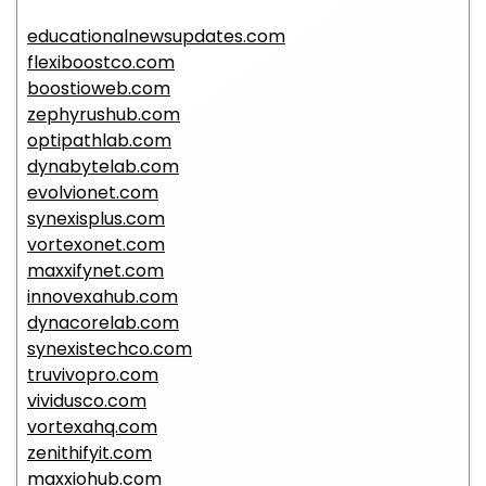
educationalnewsupdates.com
flexiboostco.com
boostioweb.com
zephyrushub.com
optipathlab.com
dynabytelab.com
evolvionet.com
synexisplus.com
vortexonet.com
maxxifynet.com
innovexahub.com
dynacorelab.com
synexistechco.com
truvivopro.com
vividusco.com
vortexahq.com
zenithifyit.com
maxxiohub.com