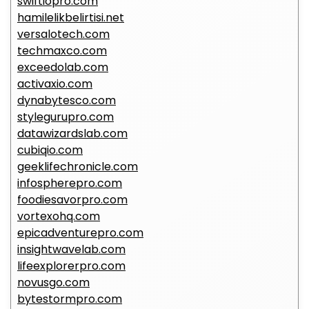
swiftiopro.com
hamilelikbelirtisi.net
versalotech.com
techmaxco.com
exceedolab.com
activaxio.com
dynabytesco.com
stylegurupro.com
datawizardslab.com
cubiqio.com
geeklifechronicle.com
infospherepro.com
foodiesavorpro.com
vortexohq.com
epicadventurepro.com
insightwavelab.com
lifeexplorerpro.com
novusgo.com
bytestormpro.com