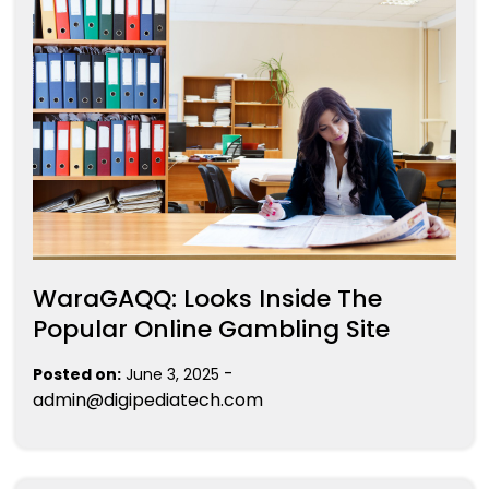
WaraGAQQ: Looks Inside The
Popular Online Gambling Site
-
Posted on:
June 3, 2025
admin@digipediatech.com