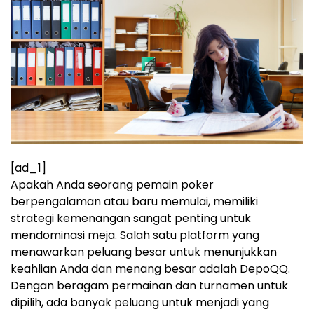
[ad_1]
Apakah Anda seorang pemain poker
berpengalaman atau baru memulai, memiliki
strategi kemenangan sangat penting untuk
mendominasi meja. Salah satu platform yang
menawarkan peluang besar untuk menunjukkan
keahlian Anda dan menang besar adalah DepoQQ.
Dengan beragam permainan dan turnamen untuk
dipilih, ada banyak peluang untuk menjadi yang