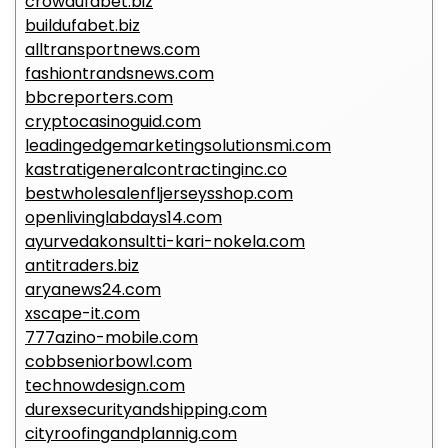
crowdufabet.biz
buildufabet.biz
alltransportnews.com
fashiontrandsnews.com
bbcreporters.com
cryptocasinoguid.com
leadingedgemarketingsolutionsmi.com
kastratigeneralcontractinginc.co
bestwholesalenfljerseysshop.com
openlivinglabdays14.com
ayurvedakonsultti-kari-nokela.com
antitraders.biz
aryanews24.com
xscape-it.com
777azino-mobile.com
cobbseniorbowl.com
technowdesign.com
durexsecurityandshipping.com
cityroofingandplannig.com