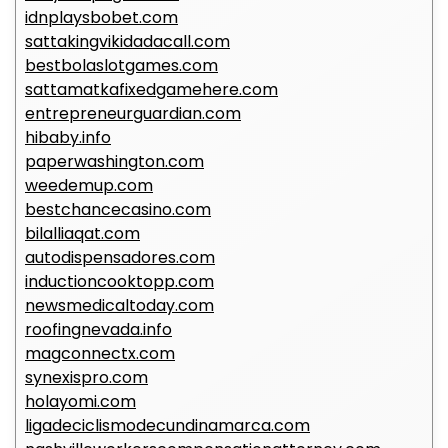
idnplaysbobet.com
sattakingvikidadacall.com
bestbolaslotgames.com
sattamatkafixedgamehere.com
entrepreneurguardian.com
hibaby.info
paperwashington.com
weedemup.com
bestchancecasino.com
bilalliaqat.com
autodispensadores.com
inductioncooktopp.com
newsmedicaltoday.com
roofingnevada.info
magconnectx.com
synexispro.com
holayomi.com
ligadeciclismodecundinamarca.com