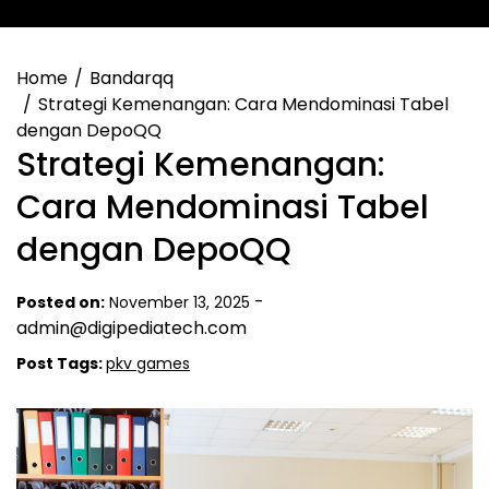
Home
Bandarqq
Strategi Kemenangan: Cara Mendominasi Tabel
dengan DepoQQ
Strategi Kemenangan:
Cara Mendominasi Tabel
dengan DepoQQ
-
Posted on:
November 13, 2025
admin@digipediatech.com
Post Tags:
pkv games