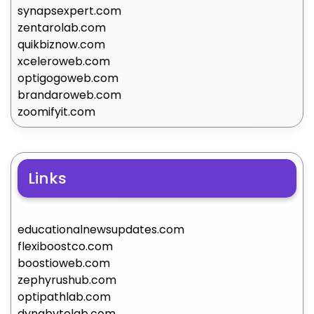
synapsexpert.com
zentarolab.com
quikbiznow.com
xceleroweb.com
optigogoweb.com
brandaroweb.com
zoomifyit.com
Links
educationalnewsupdates.com
flexiboostco.com
boostioweb.com
zephyrushub.com
optipathlab.com
dynabytelab.com