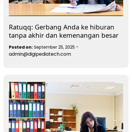
Ratuqq: Gerbang Anda ke hiburan
tanpa akhir dan kemenangan besar
-
Posted on:
September 25, 2025
admin@digipediatech.com