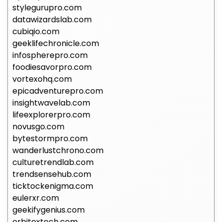
stylegurupro.com
datawizardslab.com
cubiqio.com
geeklifechronicle.com
infospherepro.com
foodiesavorpro.com
vortexohq.com
epicadventurepro.com
insightwavelab.com
lifeexplorerpro.com
novusgo.com
bytestormpro.com
wanderlustchrono.com
culturetrendlab.com
trendsensehub.com
ticktockenigma.com
eulerxr.com
geekifygenius.com
orbitextech.com