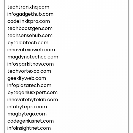
techtronixhq.com
infogadgethub.com
codelinkitpro.com
techboostgen.com
techsensehub.com
bytelabtech.com
innovatexaweb.com
magdynotechco.com
infosparkitnow.com
techvortexco.com
geekifyweb.com
infoplazatech.com
bytegeniusxpert.com
innovatebytelab.com
infobytepro.com
magbytego.com
codegeniusnet.com
infoinsightnet.com