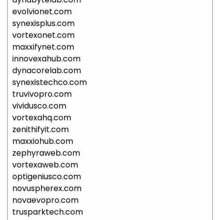
evolvionet.com
synexisplus.com
vortexonet.com
maxxifynet.com
innovexahub.com
dynacorelab.com
synexistechco.com
truvivopro.com
vividusco.com
vortexahq.com
zenithifyit.com
maxxiohub.com
zephyraweb.com
vortexaweb.com
optigeniusco.com
novuspherex.com
novaevopro.com
trusparktech.com