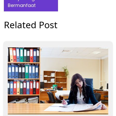
Bermanfaat
Related Post