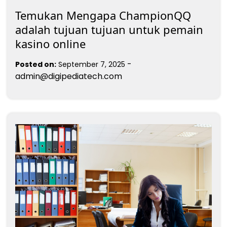
Temukan Mengapa ChampionQQ
adalah tujuan tujuan untuk pemain
kasino online
-
Posted on:
September 7, 2025
admin@digipediatech.com