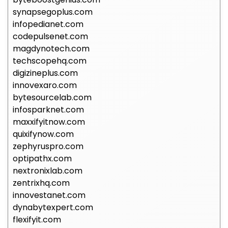
synapsegoplus.com
infopedianet.com
codepulsenet.com
magdynotech.com
techscopehq.com
digizineplus.com
innovexaro.com
bytesourcelab.com
infosparknet.com
maxxifyitnow.com
quixifynow.com
zephyruspro.com
optipathx.com
nextronixlab.com
zentrixhq.com
innovestanet.com
dynabytexpert.com
flexifyit.com