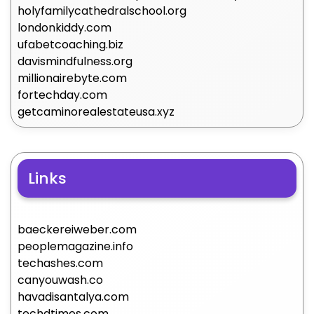
holyfamilycathedralschool.org
londonkiddy.com
ufabetcoaching.biz
davismindfulness.org
millionairebyte.com
fortechday.com
getcaminorealestateusa.xyz
Links
baeckereiweber.com
peoplemagazine.info
techashes.com
canyouwash.co
havadisantalya.com
techdtimes.com