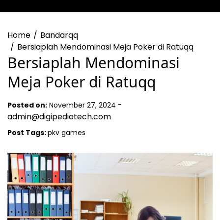
Home
Bandarqq
Bersiaplah Mendominasi Meja Poker di Ratuqq
Bersiaplah Mendominasi
Meja Poker di Ratuqq
-
Posted on:
November 27, 2024
admin@digipediatech.com
Post Tags:
pkv games