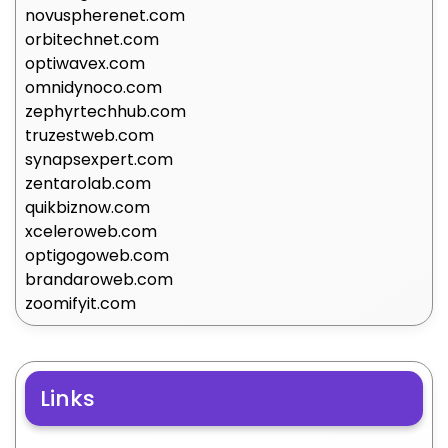
novuspherenet.com
orbitechnet.com
optiwavex.com
omnidynoco.com
zephyrtechhub.com
truzestweb.com
synapsexpert.com
zentarolab.com
quikbiznow.com
xceleroweb.com
optigogoweb.com
brandaroweb.com
zoomifyit.com
Links