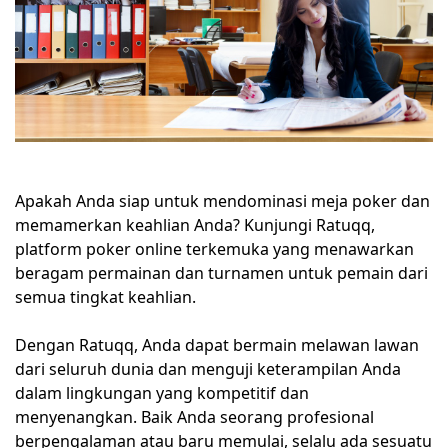
Apakah Anda siap untuk mendominasi meja poker dan
memamerkan keahlian Anda? Kunjungi Ratuqq,
platform poker online terkemuka yang menawarkan
beragam permainan dan turnamen untuk pemain dari
semua tingkat keahlian.
Dengan Ratuqq, Anda dapat bermain melawan lawan
dari seluruh dunia dan menguji keterampilan Anda
dalam lingkungan yang kompetitif dan
menyenangkan. Baik Anda seorang profesional
berpengalaman atau baru memulai, selalu ada sesuatu