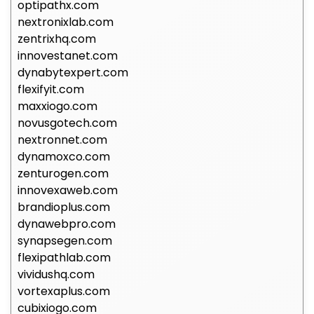
optipathx.com
nextronixlab.com
zentrixhq.com
innovestanet.com
dynabytexpert.com
flexifyit.com
maxxiogo.com
novusgotech.com
nextronnet.com
dynamoxco.com
zenturogen.com
innovexaweb.com
brandioplus.com
dynawebpro.com
synapsegen.com
flexipathlab.com
vividushq.com
vortexaplus.com
cubixiogo.com