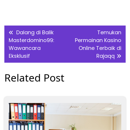
Post
Dalang di Balik
Temukan
navigation
Masterdomino99:
Permainan Kasino
Wawancara
Online Terbaik di
Eksklusif
Rajaqq
Related Post