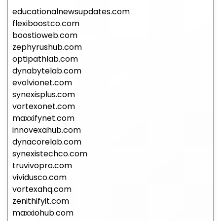
educationalnewsupdates.com
flexiboostco.com
boostioweb.com
zephyrushub.com
optipathlab.com
dynabytelab.com
evolvionet.com
synexisplus.com
vortexonet.com
maxxifynet.com
innovexahub.com
dynacorelab.com
synexistechco.com
truvivopro.com
vividusco.com
vortexahq.com
zenithifyit.com
maxxiohub.com