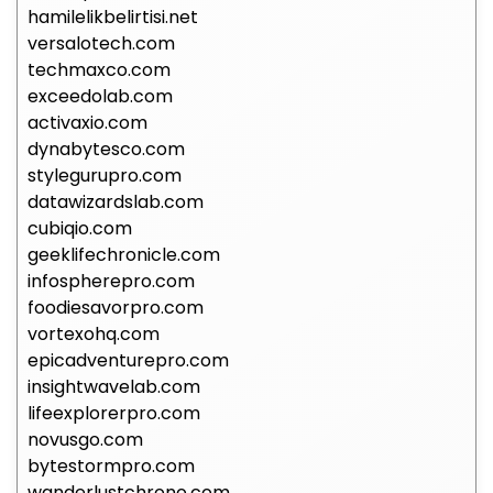
hamilelikbelirtisi.net
versalotech.com
techmaxco.com
exceedolab.com
activaxio.com
dynabytesco.com
stylegurupro.com
datawizardslab.com
cubiqio.com
geeklifechronicle.com
infospherepro.com
foodiesavorpro.com
vortexohq.com
epicadventurepro.com
insightwavelab.com
lifeexplorerpro.com
novusgo.com
bytestormpro.com
wanderlustchrono.com