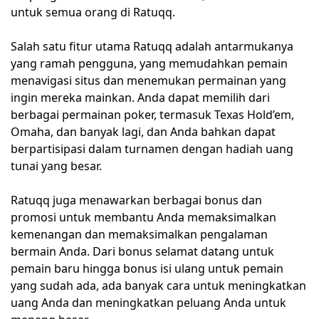
untuk semua orang di Ratuqq.
Salah satu fitur utama Ratuqq adalah antarmukanya
yang ramah pengguna, yang memudahkan pemain
menavigasi situs dan menemukan permainan yang
ingin mereka mainkan. Anda dapat memilih dari
berbagai permainan poker, termasuk Texas Hold’em,
Omaha, dan banyak lagi, dan Anda bahkan dapat
berpartisipasi dalam turnamen dengan hadiah uang
tunai yang besar.
Ratuqq juga menawarkan berbagai bonus dan
promosi untuk membantu Anda memaksimalkan
kemenangan dan memaksimalkan pengalaman
bermain Anda. Dari bonus selamat datang untuk
pemain baru hingga bonus isi ulang untuk pemain
yang sudah ada, ada banyak cara untuk meningkatkan
uang Anda dan meningkatkan peluang Anda untuk